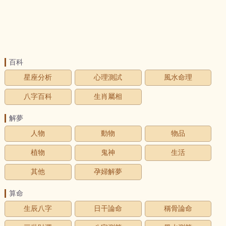
百科
星座分析
心理測試
風水命理
八字百科
生肖屬相
解夢
人物
動物
物品
植物
鬼神
生活
其他
孕婦解夢
算命
生辰八字
日干論命
稱骨論命