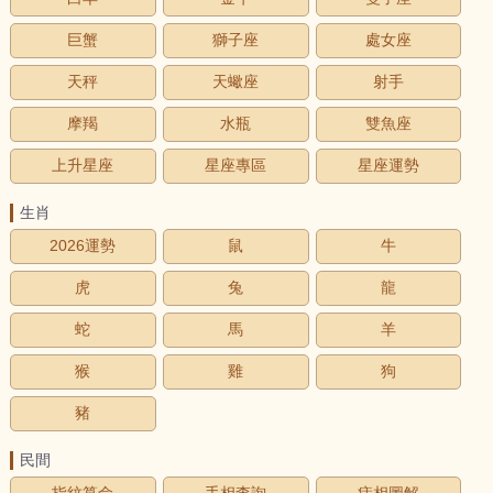
巨蟹
獅子座
處女座
天秤
天蠍座
射手
摩羯
水瓶
雙魚座
上升星座
星座專區
星座運勢
生肖
2026運勢
鼠
牛
虎
兔
龍
蛇
馬
羊
猴
雞
狗
豬
民間