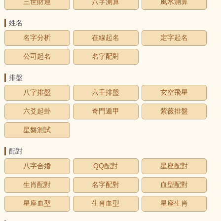
三世財運
八字測算
風水測算
姓名
名字分析
在線起名
定字起名
公司起名
名字配對
排盤
八字排盤
六壬排盤
玄空飛星
六爻起卦
奇門遁甲
紫薇排盤
星盤測試
配對
八字合婚
QQ配對
星座配對
生肖配對
名字配對
血型配對
星座血型
生肖血型
星座生肖