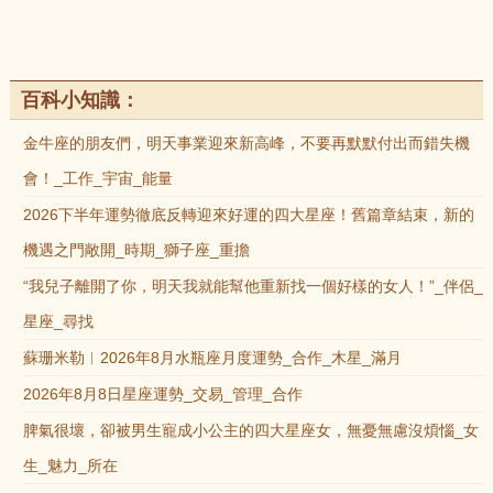
百科小知識：
金牛座的朋友們，明天事業迎來新高峰，不要再默默付出而錯失機
會！_工作_宇宙_能量
2026下半年運勢徹底反轉迎來好運的四大星座！舊篇章結束，新的
機遇之門敞開_時期_獅子座_重擔
“我兒子離開了你，明天我就能幫他重新找一個好樣的女人！”_伴侶_
星座_尋找
蘇珊米勒︱2026年8月水瓶座月度運勢_合作_木星_滿月
2026年8月8日星座運勢_交易_管理_合作
脾氣很壞，卻被男生寵成小公主的四大星座女，無憂無慮沒煩惱_女
生_魅力_所在