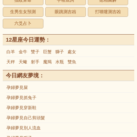
指紋算命
手相查詢
痣相圖解
生男生女預測
眼跳測吉凶
打噴嚏測吉凶
六爻占卜
12星座今日運勢：
白羊
金牛
雙子
巨蟹
獅子
處女
天秤
天蠍
射手
魔羯
水瓶
雙魚
今日網友夢境：
孕婦夢見屎
孕婦夢見抓兔子
孕婦夢見穿新鞋
孕婦夢見自己剪頭髮
孕婦夢見別人流血