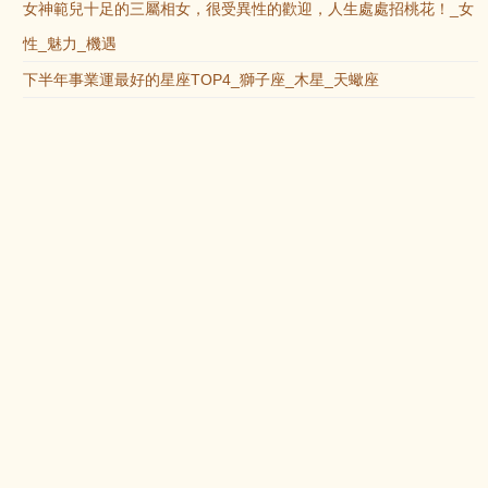
女神範兒十足的三屬相女，很受異性的歡迎，人生處處招桃花！_女
性_魅力_機遇
下半年事業運最好的星座TOP4_獅子座_木星_天蠍座