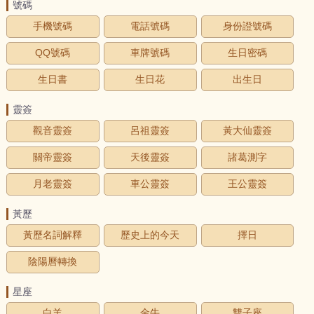
號碼
手機號碼
電話號碼
身份證號碼
QQ號碼
車牌號碼
生日密碼
生日書
生日花
出生日
靈簽
觀音靈簽
呂祖靈簽
黃大仙靈簽
關帝靈簽
天後靈簽
諸葛測字
月老靈簽
車公靈簽
王公靈簽
黃歷
黃歷名詞解釋
歷史上的今天
擇日
陰陽曆轉換
星座
白羊
金牛
雙子座