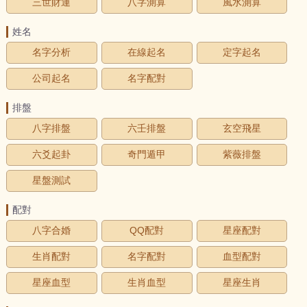
三世財運
八字測算
風水測算
姓名
名字分析
在線起名
定字起名
公司起名
名字配對
排盤
八字排盤
六壬排盤
玄空飛星
六爻起卦
奇門遁甲
紫薇排盤
星盤測試
配對
八字合婚
QQ配對
星座配對
生肖配對
名字配對
血型配對
星座血型
生肖血型
星座生肖