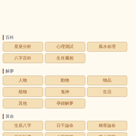
百科
星座分析
心理測試
風水命理
八字百科
生肖屬相
解夢
人物
動物
物品
植物
鬼神
生活
其他
孕婦解夢
算命
生辰八字
日干論命
稱骨論命