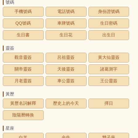
號碼
手機號碼
電話號碼
身份證號碼
QQ號碼
車牌號碼
生日密碼
生日書
生日花
出生日
靈簽
觀音靈簽
呂祖靈簽
黃大仙靈簽
關帝靈簽
天後靈簽
諸葛測字
月老靈簽
車公靈簽
王公靈簽
黃歷
黃歷名詞解釋
歷史上的今天
擇日
陰陽曆轉換
星座
白羊
金牛
雙子座