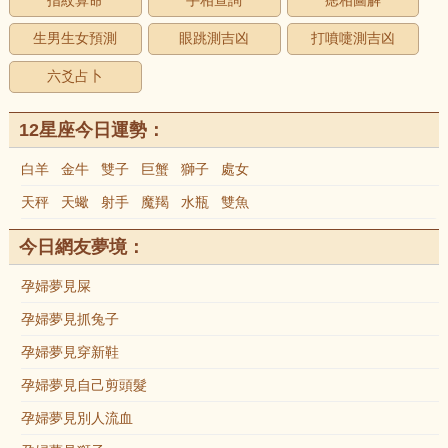
指紋算命
手相查詢
痣相圖解
生男生女預測
眼跳測吉凶
打噴嚏測吉凶
六爻占卜
12星座今日運勢：
白羊
金牛
雙子
巨蟹
獅子
處女
天秤
天蠍
射手
魔羯
水瓶
雙魚
今日網友夢境：
孕婦夢見屎
孕婦夢見抓兔子
孕婦夢見穿新鞋
孕婦夢見自己剪頭髮
孕婦夢見別人流血