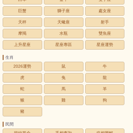
巨蟹
獅子座
處女座
天秤
天蠍座
射手
摩羯
水瓶
雙魚座
上升星座
星座專區
星座運勢
生肖
2026運勢
鼠
牛
虎
兔
龍
蛇
馬
羊
猴
雞
狗
豬
民間