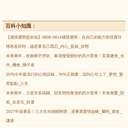
百科小知識：
【感情運勢提前知】0808-0814感情運勢：在自己的能力和現實目
標有差距時，越是要克己隱忍_內心_藍姐_狀態
未來兩年，收斂鋒芒求財、家境慢慢變好的四大星座！富貴纏身_合
作_機會_獅子座
20句今年最流行的心情語錄，句句正能量，說到心坎上了_夢想_繁
星點點_人生
未來兩年，少是非多搞錢、財富悄悄暴漲的四大星座！衣食無憂_防
範_全是坑_財運
2027年迎暴富！三大生肖錦鯉附體，迎事業愛情巔峰_屬狗_朋友_
謙讓