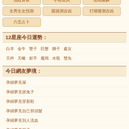
指紋算命
手相查詢
痣相圖解
生男生女預測
眼跳測吉凶
打噴嚏測吉凶
六爻占卜
12星座今日運勢：
白羊
金牛
雙子
巨蟹
獅子
處女
天秤
天蠍
射手
魔羯
水瓶
雙魚
今日網友夢境：
孕婦夢見屎
孕婦夢見抓兔子
孕婦夢見穿新鞋
孕婦夢見自己剪頭髮
孕婦夢見別人流血