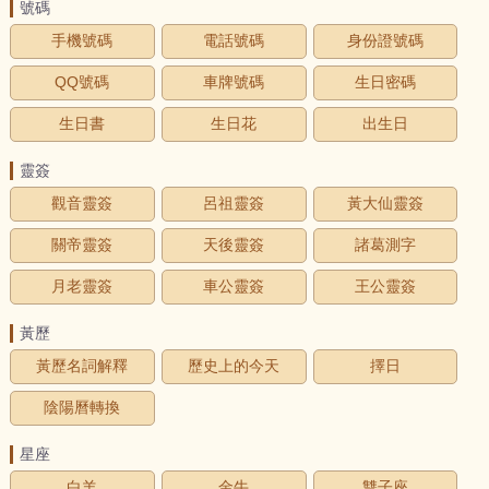
號碼
手機號碼
電話號碼
身份證號碼
QQ號碼
車牌號碼
生日密碼
生日書
生日花
出生日
靈簽
觀音靈簽
呂祖靈簽
黃大仙靈簽
關帝靈簽
天後靈簽
諸葛測字
月老靈簽
車公靈簽
王公靈簽
黃歷
黃歷名詞解釋
歷史上的今天
擇日
陰陽曆轉換
星座
白羊
金牛
雙子座