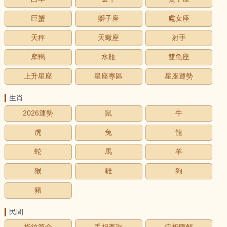
巨蟹
獅子座
處女座
天秤
天蠍座
射手
摩羯
水瓶
雙魚座
上升星座
星座專區
星座運勢
生肖
2026運勢
鼠
牛
虎
兔
龍
蛇
馬
羊
猴
雞
狗
豬
民間