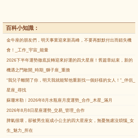
百科小知識：
金牛座的朋友們，明天事業迎來新高峰，不要再默默付出而錯失機
會！_工作_宇宙_能量
2026下半年運勢徹底反轉迎來好運的四大星座！舊篇章結束，新的
機遇之門敞開_時期_獅子座_重擔
“我兒子離開了你，明天我就能幫他重新找一個好樣的女人！”_伴侶_
星座_尋找
蘇珊米勒︱2026年8月水瓶座月度運勢_合作_木星_滿月
2026年8月8日星座運勢_交易_管理_合作
脾氣很壞，卻被男生寵成小公主的四大星座女，無憂無慮沒煩惱_女
生_魅力_所在