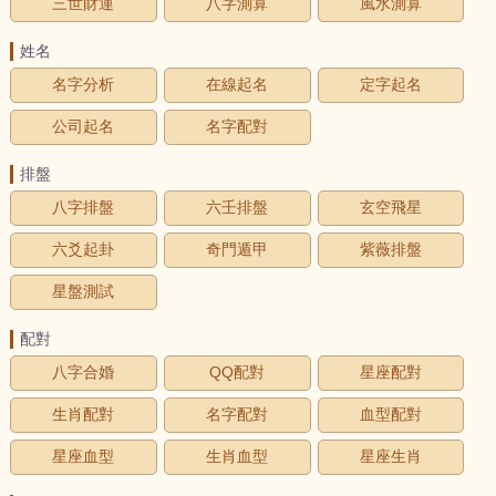
三世財運
八字測算
風水測算
姓名
名字分析
在線起名
定字起名
公司起名
名字配對
排盤
八字排盤
六壬排盤
玄空飛星
六爻起卦
奇門遁甲
紫薇排盤
星盤測試
配對
八字合婚
QQ配對
星座配對
生肖配對
名字配對
血型配對
星座血型
生肖血型
星座生肖