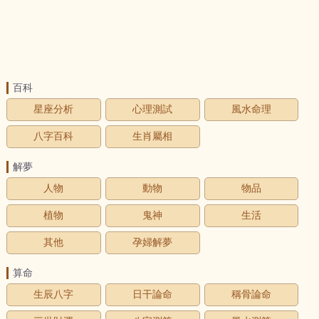
百科
星座分析
心理測試
風水命理
八字百科
生肖屬相
解夢
人物
動物
物品
植物
鬼神
生活
其他
孕婦解夢
算命
生辰八字
日干論命
稱骨論命