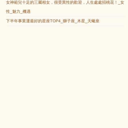
女神範兒十足的三屬相女，很受異性的歡迎，人生處處招桃花！_女
性_魅力_機遇
下半年事業運最好的星座TOP4_獅子座_木星_天蠍座