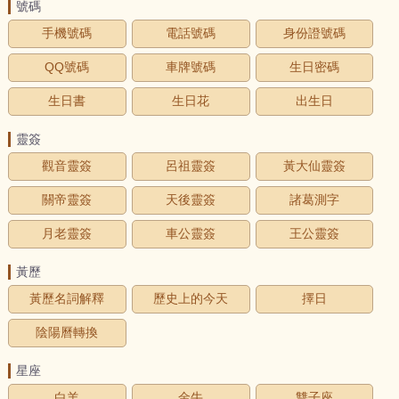
號碼
手機號碼
電話號碼
身份證號碼
QQ號碼
車牌號碼
生日密碼
生日書
生日花
出生日
靈簽
觀音靈簽
呂祖靈簽
黃大仙靈簽
關帝靈簽
天後靈簽
諸葛測字
月老靈簽
車公靈簽
王公靈簽
黃歷
黃歷名詞解釋
歷史上的今天
擇日
陰陽曆轉換
星座
白羊
金牛
雙子座