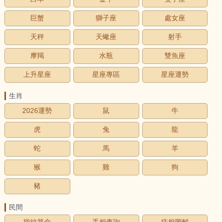
巨蟹
獅子座
處女座
天秤
天蠍座
射手
摩羯
水瓶
雙魚座
上升星座
星座專區
星座運勢
生肖
2026運勢
鼠
牛
虎
兔
龍
蛇
馬
羊
猴
雞
狗
豬
民間