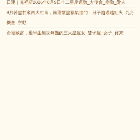
日運｜克裡斯2026年8月9日十二星座運勢_方便會_變動_愛人
9月苦盡甘來四大生肖，黴運散盡福氣進門，日子越過越紅火_九月_
機會_主動
命裡藏富，後半生無災無難的三大星座女_雙子座_女子_修來