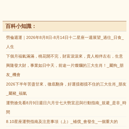
百科小知識：
勞倫週運｜2026年8月8日-8月14日十二星座一週展望_過往_日食_
人生
下個月福氣滿滿，桃花開不完，財富滾滾來，貴人相伴左右，生意
興隆發大財，事業如日中天，前途一片燦爛的三大生肖！_屬狗_朋
友_機會
2026下半年苦盡甘來，徹底翻身，好運擋都擋不住的三大生肖_朋友
_屬豬_福氣
運勢搶先看8月9日週日六月廿七大勢宜忌與行動指南_規避_是非_時
間
8.10星座運勢指南及注意事項（上）_補償_會發生_一個重大的