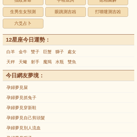
指紋算命
手相查詢
痣相圖解
生男生女預測
眼跳測吉凶
打噴嚏測吉凶
六爻占卜
12星座今日運勢：
白羊
金牛
雙子
巨蟹
獅子
處女
天秤
天蠍
射手
魔羯
水瓶
雙魚
今日網友夢境：
孕婦夢見屎
孕婦夢見抓兔子
孕婦夢見穿新鞋
孕婦夢見自己剪頭髮
孕婦夢見別人流血