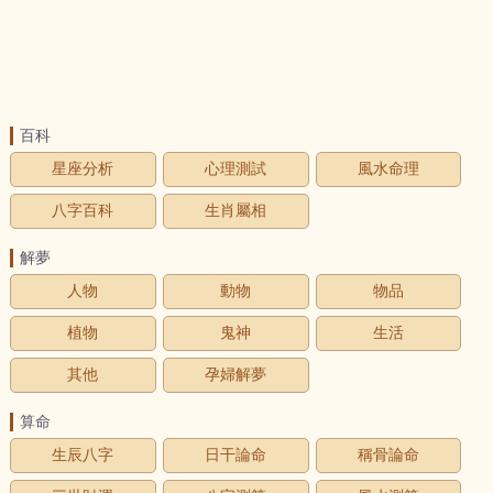
百科
星座分析
心理測試
風水命理
八字百科
生肖屬相
解夢
人物
動物
物品
植物
鬼神
生活
其他
孕婦解夢
算命
生辰八字
日干論命
稱骨論命