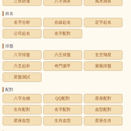
三世財運
八字測算
風水測算
姓名
名字分析
在線起名
定字起名
公司起名
名字配對
排盤
八字排盤
六壬排盤
玄空飛星
六爻起卦
奇門遁甲
紫薇排盤
星盤測試
配對
八字合婚
QQ配對
星座配對
生肖配對
名字配對
血型配對
星座血型
生肖血型
星座生肖