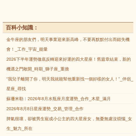
百科小知識：
金牛座的朋友們，明天事業迎來新高峰，不要再默默付出而錯失機
會！_工作_宇宙_能量
2026下半年運勢徹底反轉迎來好運的四大星座！舊篇章結束，新的
機遇之門敞開_時期_獅子座_重擔
“我兒子離開了你，明天我就能幫他重新找一個好樣的女人！”_伴侶_
星座_尋找
蘇珊米勒︱2026年8月水瓶座月度運勢_合作_木星_滿月
2026年8月8日星座運勢_交易_管理_合作
脾氣很壞，卻被男生寵成小公主的四大星座女，無憂無慮沒煩惱_女
生_魅力_所在