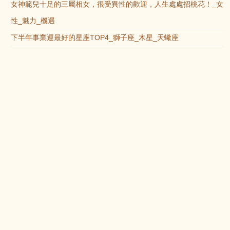
女神範兒十足的三屬相女，很受異性的歡迎，人生處處招桃花！_女
性_魅力_機遇
下半年事業運最好的星座TOP4_獅子座_木星_天蠍座