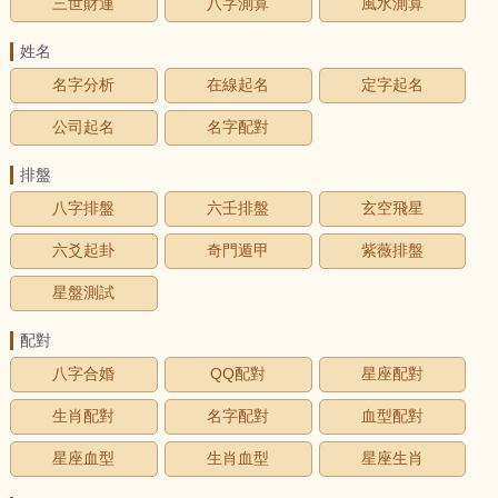
三世財運
八字測算
風水測算
姓名
名字分析
在線起名
定字起名
公司起名
名字配對
排盤
八字排盤
六壬排盤
玄空飛星
六爻起卦
奇門遁甲
紫薇排盤
星盤測試
配對
八字合婚
QQ配對
星座配對
生肖配對
名字配對
血型配對
星座血型
生肖血型
星座生肖