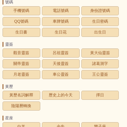
號碼
手機號碼
電話號碼
身份證號碼
QQ號碼
車牌號碼
生日密碼
生日書
生日花
出生日
靈簽
觀音靈簽
呂祖靈簽
黃大仙靈簽
關帝靈簽
天後靈簽
諸葛測字
月老靈簽
車公靈簽
王公靈簽
黃歷
黃歷名詞解釋
歷史上的今天
擇日
陰陽曆轉換
星座
白羊
金牛
雙子座