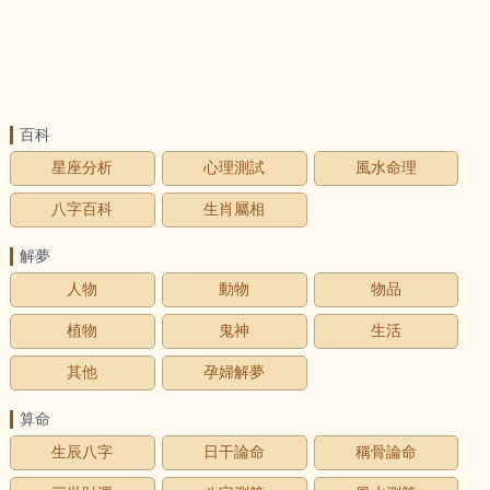
百科
星座分析
心理測試
風水命理
八字百科
生肖屬相
解夢
人物
動物
物品
植物
鬼神
生活
其他
孕婦解夢
算命
生辰八字
日干論命
稱骨論命