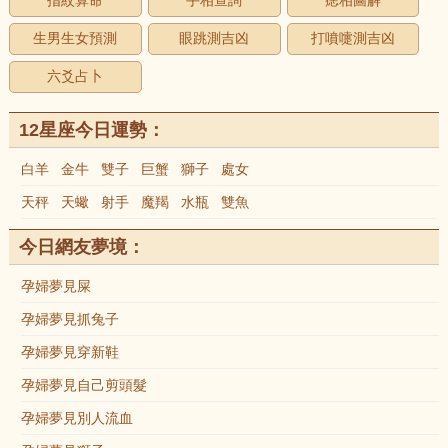
指紋算命
手相查詢
痣相圖解
生男生女預測
眼跳測吉凶
打噴嚏測吉凶
六爻占卜
12星座今日運勢：
白羊
金牛
雙子
巨蟹
獅子
處女
天秤
天蠍
射手
魔羯
水瓶
雙魚
今日網友夢境：
孕婦夢見屎
孕婦夢見抓兔子
孕婦夢見穿新鞋
孕婦夢見自己剪頭髮
孕婦夢見別人流血