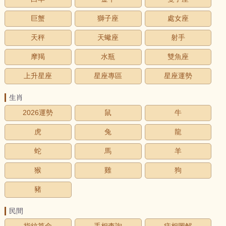
巨蟹
獅子座
處女座
天秤
天蠍座
射手
摩羯
水瓶
雙魚座
上升星座
星座專區
星座運勢
生肖
2026運勢
鼠
牛
虎
兔
龍
蛇
馬
羊
猴
雞
狗
豬
民間