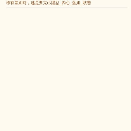
標有差距時，越是要克己隱忍_內心_藍姐_狀態