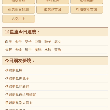
指紋算命
手相查詢
痣相圖解
生男生女預測
眼跳測吉凶
打噴嚏測吉凶
六爻占卜
12星座今日運勢：
白羊
金牛
雙子
巨蟹
獅子
處女
天秤
天蠍
射手
魔羯
水瓶
雙魚
今日網友夢境：
孕婦夢見屎
孕婦夢見抓兔子
孕婦夢見穿新鞋
孕婦夢見自己剪頭髮
孕婦夢見別人流血