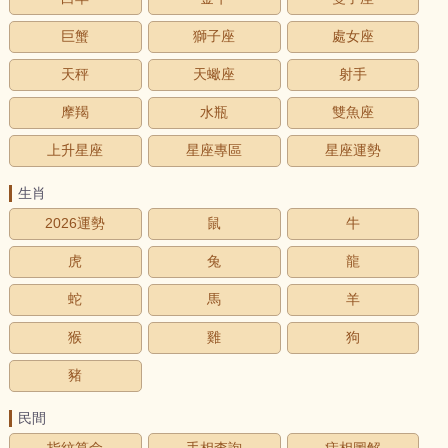
巨蟹
獅子座
處女座
天秤
天蠍座
射手
摩羯
水瓶
雙魚座
上升星座
星座專區
星座運勢
生肖
2026運勢
鼠
牛
虎
兔
龍
蛇
馬
羊
猴
雞
狗
豬
民間