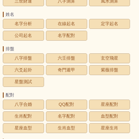
三世財運
八字測算
風水測算
姓名
名字分析
在線起名
定字起名
公司起名
名字配對
排盤
八字排盤
六壬排盤
玄空飛星
六爻起卦
奇門遁甲
紫薇排盤
星盤測試
配對
八字合婚
QQ配對
星座配對
生肖配對
名字配對
血型配對
星座血型
生肖血型
星座生肖