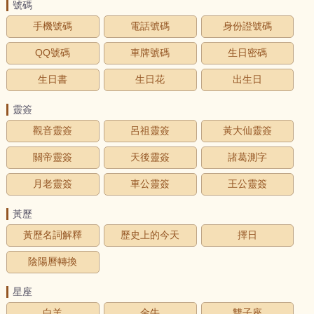
號碼
手機號碼
電話號碼
身份證號碼
QQ號碼
車牌號碼
生日密碼
生日書
生日花
出生日
靈簽
觀音靈簽
呂祖靈簽
黃大仙靈簽
關帝靈簽
天後靈簽
諸葛測字
月老靈簽
車公靈簽
王公靈簽
黃歷
黃歷名詞解釋
歷史上的今天
擇日
陰陽曆轉換
星座
白羊
金牛
雙子座