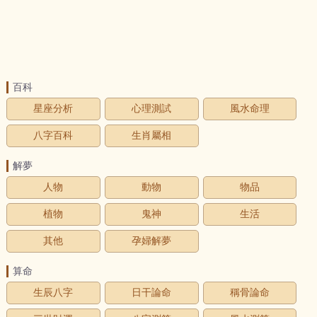
百科
星座分析
心理測試
風水命理
八字百科
生肖屬相
解夢
人物
動物
物品
植物
鬼神
生活
其他
孕婦解夢
算命
生辰八字
日干論命
稱骨論命