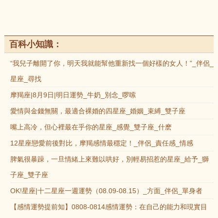
百科小知識：
“我兒子離開了你，明天我就能幫他重新找一個好樣的女人！”_伴侶_
星座_尋找
摩羯座|8月9日|明日運勢_牛奶_別念_啰嗦
愛情與金錢無關，最適合裸婚的四星座_婚姻_束縛_雙子座
嘴上高冷，但心裡最在乎你的星座_感覺_雙子座_什麽
12星座戀愛前後對比，摩羯感情最穩定！_伴侶_責任感_情感
脾氣很暴躁，一旦情緒上來難以哄好，別輕易招惹的星座_給予_獅
子座_雙子座
OK!星座|十二星座一週運勢（08.09-08.15）_方面_伴侶_單身者
【感情運勢提前知】0808-0814感情運勢：在自己的能力和現實目