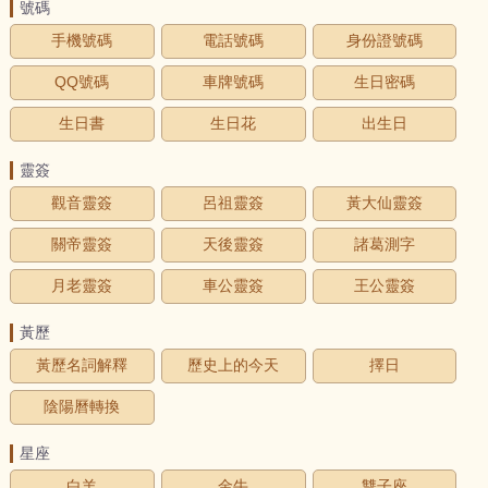
號碼
手機號碼
電話號碼
身份證號碼
QQ號碼
車牌號碼
生日密碼
生日書
生日花
出生日
靈簽
觀音靈簽
呂祖靈簽
黃大仙靈簽
關帝靈簽
天後靈簽
諸葛測字
月老靈簽
車公靈簽
王公靈簽
黃歷
黃歷名詞解釋
歷史上的今天
擇日
陰陽曆轉換
星座
白羊
金牛
雙子座