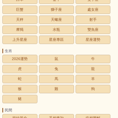
巨蟹
獅子座
處女座
天秤
天蠍座
射手
摩羯
水瓶
雙魚座
上升星座
星座專區
星座運勢
生肖
2026運勢
鼠
牛
虎
兔
龍
蛇
馬
羊
猴
雞
狗
豬
民間