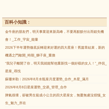
百科小知識：
金牛座的朋友們，明天事業迎來新高峰，不要再默默付出而錯失機
會！_工作_宇宙_能量
2026下半年運勢徹底反轉迎來好運的四大星座！舊篇章結束，新的
機遇之門敞開_時期_獅子座_重擔
“我兒子離開了你，明天我就能幫他重新找一個好樣的女人！”_伴侶_
星座_尋找
蘇珊米勒︱2026年8月水瓶座月度運勢_合作_木星_滿月
2026年8月8日星座運勢_交易_管理_合作
脾氣很壞，卻被男生寵成小公主的四大星座女，無憂無慮沒煩惱_女
生_魅力_所在