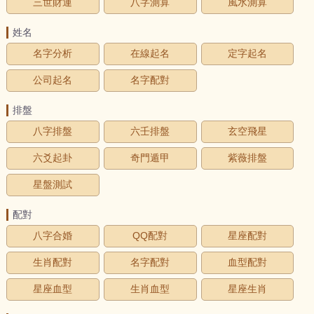
三世財運
八字測算
風水測算
姓名
名字分析
在線起名
定字起名
公司起名
名字配對
排盤
八字排盤
六壬排盤
玄空飛星
六爻起卦
奇門遁甲
紫薇排盤
星盤測試
配對
八字合婚
QQ配對
星座配對
生肖配對
名字配對
血型配對
星座血型
生肖血型
星座生肖