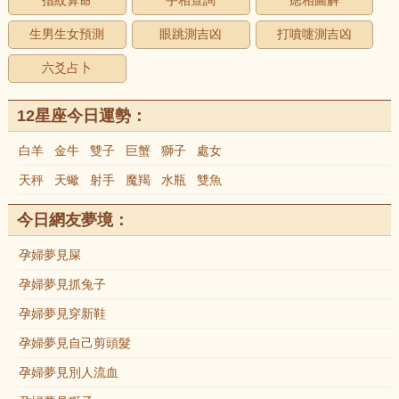
指紋算命
手相查詢
痣相圖解
生男生女預測
眼跳測吉凶
打噴嚏測吉凶
六爻占卜
12星座今日運勢：
白羊
金牛
雙子
巨蟹
獅子
處女
天秤
天蠍
射手
魔羯
水瓶
雙魚
今日網友夢境：
孕婦夢見屎
孕婦夢見抓兔子
孕婦夢見穿新鞋
孕婦夢見自己剪頭髮
孕婦夢見別人流血