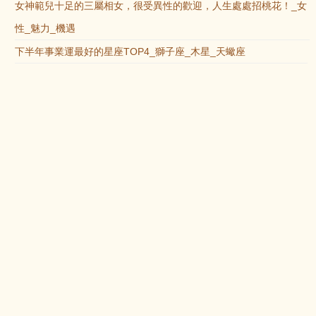
女神範兒十足的三屬相女，很受異性的歡迎，人生處處招桃花！_女
性_魅力_機遇
下半年事業運最好的星座TOP4_獅子座_木星_天蠍座