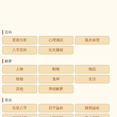
百科
星座分析
心理測試
風水命理
八字百科
生肖屬相
解夢
人物
動物
物品
植物
鬼神
生活
其他
孕婦解夢
算命
生辰八字
日干論命
稱骨論命