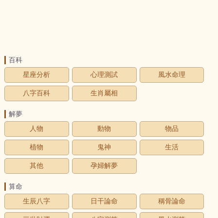
百科
星座分析
心理測試
風水命理
八字百科
生肖屬相
解夢
人物
動物
物品
植物
鬼神
生活
其他
孕婦解夢
算命
生辰八字
日干論命
稱骨論命