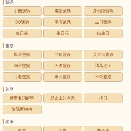
號碼
手機號碼
電話號碼
身份證號碼
QQ號碼
車牌號碼
生日密碼
生日書
生日花
出生日
靈簽
觀音靈簽
呂祖靈簽
黃大仙靈簽
關帝靈簽
天後靈簽
諸葛測字
月老靈簽
車公靈簽
王公靈簽
黃歷
黃歷名詞解釋
歷史上的今天
擇日
陰陽曆轉換
星座
白羊
金牛
雙子座