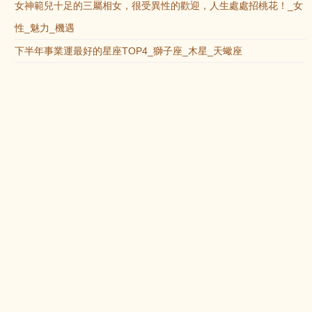
女神範兒十足的三屬相女，很受異性的歡迎，人生處處招桃花！_女
性_魅力_機遇
下半年事業運最好的星座TOP4_獅子座_木星_天蠍座