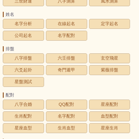
三世財運
八字測算
風水測算
姓名
名字分析
在線起名
定字起名
公司起名
名字配對
排盤
八字排盤
六壬排盤
玄空飛星
六爻起卦
奇門遁甲
紫薇排盤
星盤測試
配對
八字合婚
QQ配對
星座配對
生肖配對
名字配對
血型配對
星座血型
生肖血型
星座生肖