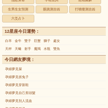
指紋算命
手相查詢
痣相圖解
生男生女預測
眼跳測吉凶
打噴嚏測吉凶
六爻占卜
12星座今日運勢：
白羊
金牛
雙子
巨蟹
獅子
處女
天秤
天蠍
射手
魔羯
水瓶
雙魚
今日網友夢境：
孕婦夢見屎
孕婦夢見抓兔子
孕婦夢見穿新鞋
孕婦夢見自己剪頭髮
孕婦夢見別人流血