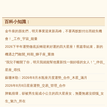
百科小知識：
金牛座的朋友們，明天事業迎來新高峰，不要再默默付出而錯失機
會！_工作_宇宙_能量
2026下半年運勢徹底反轉迎來好運的四大星座！舊篇章結束，新的
機遇之門敞開_時期_獅子座_重擔
“我兒子離開了你，明天我就能幫他重新找一個好樣的女人！”_伴侶_
星座_尋找
蘇珊米勒︱2026年8月水瓶座月度運勢_合作_木星_滿月
2026年8月8日星座運勢_交易_管理_合作
脾氣很壞，卻被男生寵成小公主的四大星座女，無憂無慮沒煩惱_女
生_魅力_所在