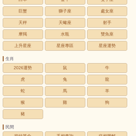
巨蟹
獅子座
處女座
天秤
天蠍座
射手
摩羯
水瓶
雙魚座
上升星座
星座專區
星座運勢
生肖
2026運勢
鼠
牛
虎
兔
龍
蛇
馬
羊
猴
雞
狗
豬
民間