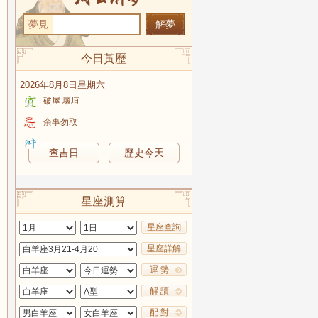
夢見
今日黃歷
2026年8月8日星期六
破屋 壞垣
余事勿取
查吉日
歷史今天
星座測算
星座查詢
星座詳解
運 勢
解 讀
配 對