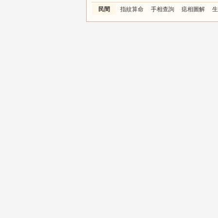
民間
指紋算命
手相查詢
痣相圖解
生