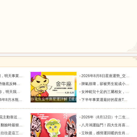
鼠
牛
虎
龍
蛇
馬
默付出而錯失機會！_工作_宇宙_能量
2026年8月8日星座運勢_交易_管理_合作
，新的機遇之門敞開_時期_獅子座_重擔
脾氣很壞，卻被男生寵成小公主的四大星座女，無憂無慮沒煩惱_女生_魅力_所在
猴
雞
狗
樣的女人！”_伴侶_星座_尋找
女神範兒十足的三屬相女，很受異性的歡迎，人生處處招桃花！_女性_魅力_機遇
靜電魚金牛座星運詳解【週運2024年12月9日-12月15日】
度運勢_合作_木星_滿月
下半年事業運最好的星座TOP4_獅子座_木星_天蠍座
的三個星座_雙子座_東西_地方
2026年（8月12日）十二生肖最棒運勢播報_龍的_財富_方面
，誰碰底線誰倒黴_金牛座_星象_天秤座
八月鴻運臨門！四大生肖喜事紮堆來襲，下半年一路順風順水到底_避雷_要點_合作
也懂得借助團隊_水瓶_協作_一個人
立秋後，感情運回暖的生肖TOP3_單身_放平_申金