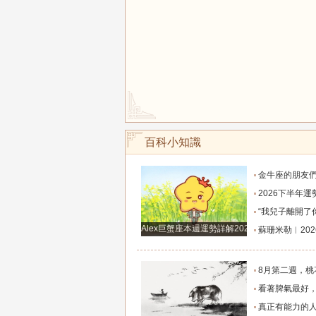
百科小知識
金牛座的朋友們，明天事業迎來新高峰，不要再默
2026下半年運勢徹底反轉迎來好運的四大星座！舊篇章結束
“我兒子離開了你，明天我就能幫他重新找一個好
Alex巨蟹座本週運勢詳解2024.12.23-12.29
蘇珊米勒︱2026年8月水瓶座月
8月第二週，桃花主動靠近，遇到值得認識的人
看著脾氣最好，翻臉時最狠！立秋後這三大星座撕掉偽裝
真正有能力的人往往是這三個星座，既能獨立完成