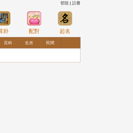
登陸
|
註冊
算卦
配對
起名
百科
生肖
民間