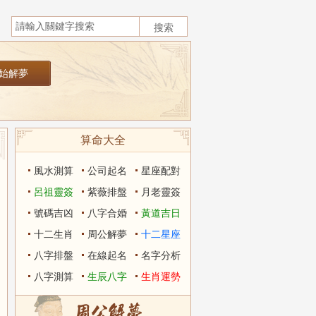
算命大全
風水測算
公司起名
星座配對
呂祖靈簽
紫薇排盤
月老靈簽
號碼吉凶
八字合婚
黃道吉日
十二生肖
周公解夢
十二星座
八字排盤
在線起名
名字分析
八字測算
生辰八字
生肖運勢