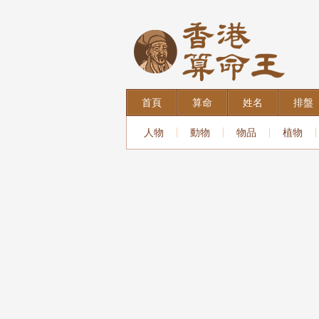
首頁
算命
姓名
排盤
人物
動物
物品
植物