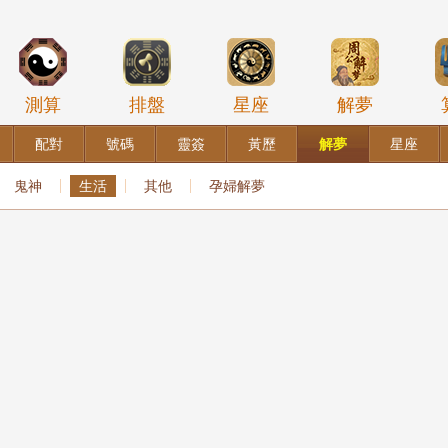
測算
排盤
星座
解夢
配對
號碼
靈簽
黃歷
解夢
星座
鬼神
生活
其他
孕婦解夢