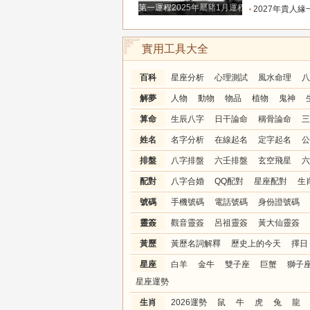
第一運程2025年屬豬1月運程解析
2027年貴人緣一路拉滿的三大生肖！處處有人幫扶，
實用工具大全
百科
星座分析
心理測試
風水命理
八
解夢
人物
動物
物品
植物
鬼神
算命
生辰八字
日干論命
稱骨論命
三
姓名
名字分析
在線起名
定字起名
公
排盤
八字排盤
六壬排盤
玄空飛星
六
配對
八字合婚
QQ配對
星座配對
生
號碼
手機號碼
電話號碼
身份證號碼
靈簽
觀音靈簽
呂祖靈簽
黃大仙靈簽
黃歷
黃歷名詞解釋
歷史上的今天
擇日
星座
白羊
金牛
雙子座
巨蟹
獅子
星座運勢
生肖
2026運勢
鼠
牛
虎
兔
龍