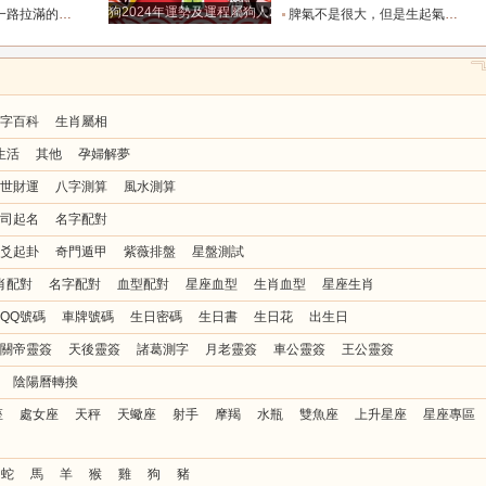
狗2024年運勢及運程屬狗人2024運勢好嗎
全年順風順水少坎坷_合作_人脈_事業
脾氣不是很大，但是生起氣來很難哄的五大星座女_女性_情緒_給予
字百科
生肖屬相
生活
其他
孕婦解夢
世財運
八字測算
風水測算
司起名
名字配對
爻起卦
奇門遁甲
紫薇排盤
星盤測試
肖配對
名字配對
血型配對
星座血型
生肖血型
星座生肖
QQ號碼
車牌號碼
生日密碼
生日書
生日花
出生日
關帝靈簽
天後靈簽
諸葛測字
月老靈簽
車公靈簽
王公靈簽
陰陽曆轉換
座
處女座
天秤
天蠍座
射手
摩羯
水瓶
雙魚座
上升星座
星座專區
蛇
馬
羊
猴
雞
狗
豬