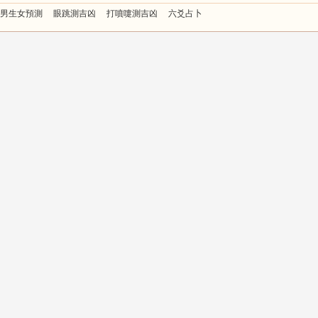
男生女預測
眼跳測吉凶
打噴嚏測吉凶
六爻占卜