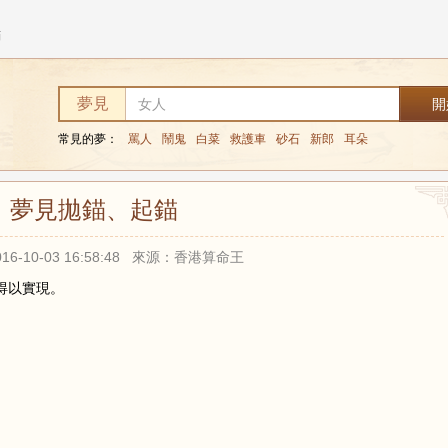
錨
夢見
常見的夢：
罵人
鬧鬼
白菜
救護車
砂石
新郎
耳朵
夢見拋錨、起錨
16-10-03 16:58:48 來源：香港算命王
得以實現。