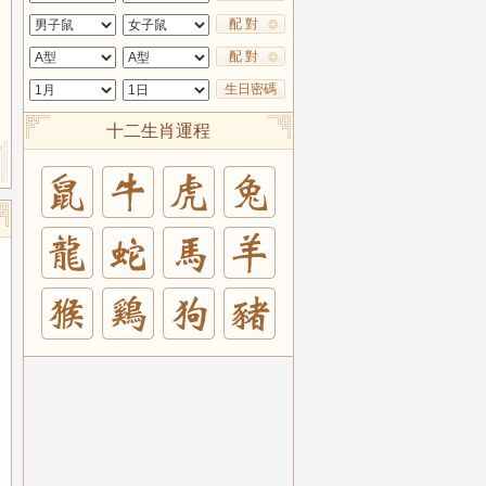
配 對
配 對
生日密碼
十二生肖運程
兔
羊
豬