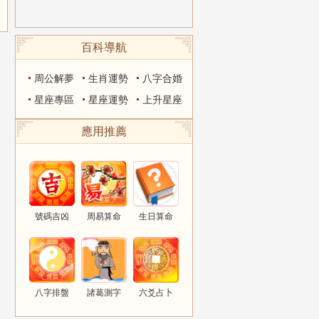
百科導航
周公解夢
生肖運勢
八字合婚
星座專區
星座運勢
上升星座
應用推薦
號碼吉凶
周易算命
生日算命
八字排盤
諸葛測字
六爻占卜