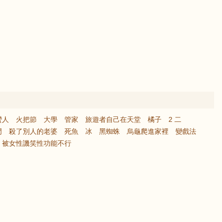
蠻人
火把節
大學
管家
旅遊者自己在天堂
橘子
2 二
門
殺了別人的老婆
死魚
冰
黑蜘蛛
烏龜爬進家裡
變戲法
被女性譏笑性功能不行