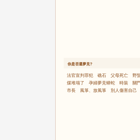
你是否還夢見?
法官宣判罪犯
礁石
父母死亡
野
煤堆塌了
孕婦夢見蟒蛇
時裝
關
市長
風箏、放風箏
別人傷害自己