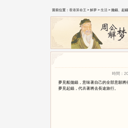
當前位置：
香港算命王
>
解夢
>
生活
> 拋錨、起
時間：20
夢見船拋錨，意味著自己的全部意願將
夢見起錨，代
表
著將去長途旅行。