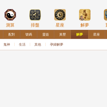
測算
排盤
星座
解夢
配對
號碼
靈簽
黃歷
解夢
星座
鬼神
生活
其他
孕婦解夢