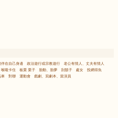
陪伴在自己身邊
政治遊行或宗教遊行
老公有情人、丈夫有情人
喉嚨卡住
板栗 栗子
胎動、胎夢
刮鬍子
處女
投網得魚
馬車
對聯
運動會
戲劇、寫劇本、當演員