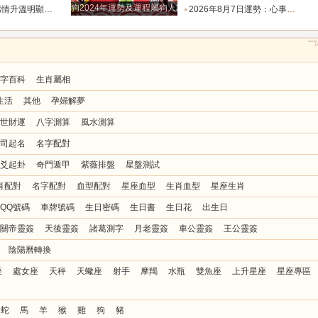
狗2024年運勢及運程屬狗人2024運勢好嗎
值得的人靠近_時間_雙魚_反應
2026年8月7日運勢：心事懸在半空最是疲憊，今天迷霧散去，所有人都能接住生活給出的明確答復_事情_層面_關係
字百科
生肖屬相
生活
其他
孕婦解夢
世財運
八字測算
風水測算
司起名
名字配對
爻起卦
奇門遁甲
紫薇排盤
星盤測試
肖配對
名字配對
血型配對
星座血型
生肖血型
星座生肖
QQ號碼
車牌號碼
生日密碼
生日書
生日花
出生日
關帝靈簽
天後靈簽
諸葛測字
月老靈簽
車公靈簽
王公靈簽
陰陽曆轉換
座
處女座
天秤
天蠍座
射手
摩羯
水瓶
雙魚座
上升星座
星座專區
蛇
馬
羊
猴
雞
狗
豬