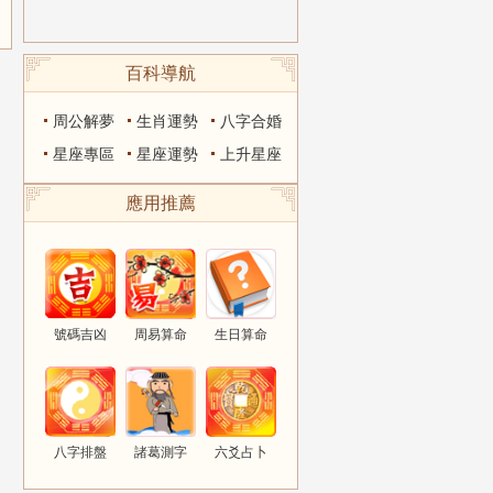
百科導航
周公解夢
生肖運勢
八字合婚
星座專區
星座運勢
上升星座
應用推薦
號碼吉凶
周易算命
生日算命
八字排盤
諸葛測字
六爻占卜