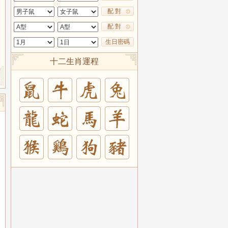
配 對
配 對
生日密碼
十二生肖運程
兔
羊
豬