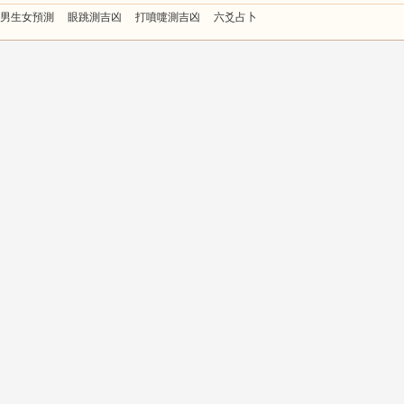
男生女預測
眼跳測吉凶
打噴嚏測吉凶
六爻占卜