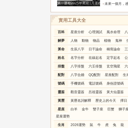
第一運程2025年屬豬1月運程解析
未來一個月，感情升溫明顯的三個星座，
實用工具大全
百科
星座分析
心理測試
風水命理
八
解夢
人物
動物
物品
植物
鬼神
算命
生辰八字
日干論命
稱骨論命
三
姓名
名字分析
在線起名
定字起名
公
排盤
八字排盤
六壬排盤
玄空飛星
六
配對
八字合婚
QQ配對
星座配對
生
號碼
手機號碼
電話號碼
身份證號碼
靈簽
觀音靈簽
呂祖靈簽
黃大仙靈簽
黃歷
黃歷名詞解釋
歷史上的今天
擇日
星座
白羊
金牛
雙子座
巨蟹
獅子
星座運勢
生肖
2026運勢
鼠
牛
虎
兔
龍