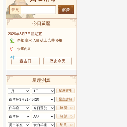
夢見
今日黃歷
2026年8月7日星期五
祭祀 塞穴 入殮 破土 安葬 移柩
余事勿取
查吉日
歷史今天
星座測算
星座查詢
星座詳解
運 勢
解 讀
配 對