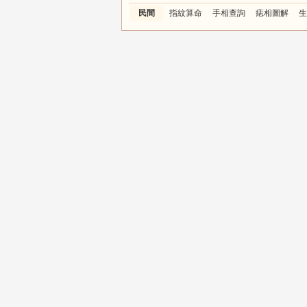
民間
指紋算命
手相查詢
痣相圖解
生