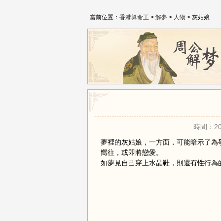
當前位置：
香港算命王
>
解夢
>
人物
> 灰姑娘
時間：20
夢裡的灰姑娘，一方面，可能暗示了為
嚮往，或即將戀愛。
如夢見自己穿上水晶鞋，則還有性行為