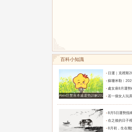
百科小知識
日運｜克裡斯2026年8月7日十二星
蘇珊米勒︱2026年8月射手座月
處女座8月運勢穩步攀升！打磨細節，付出皆有
Alex巨蟹座本週運勢詳解2024.12.23-12.29
若一個女人玩弄你的感情，那她一定有這
8月5日運勢指南：12星座今天該咋
在之後的日子裡7天運勢上升，橫財滾滾入門，從小
8月初，生在幾點的人，富有才情，桃花旺盛，和氣