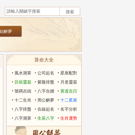
算命大全
風水測算
公司起名
星座配對
呂祖靈簽
紫薇排盤
月老靈簽
號碼吉凶
八字合婚
黃道吉日
十二生肖
周公解夢
十二星座
八字排盤
在線起名
名字分析
八字測算
生辰八字
生肖運勢