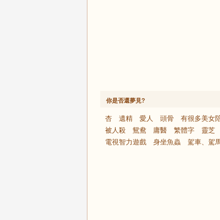
你是否還夢見?
杏
遺精
愛人
頭骨
有很多美女
被人殺
鴛鴦
庸醫
繁體字
靈芝
電視智力遊戲
身坐魚蟲
駕車、駕