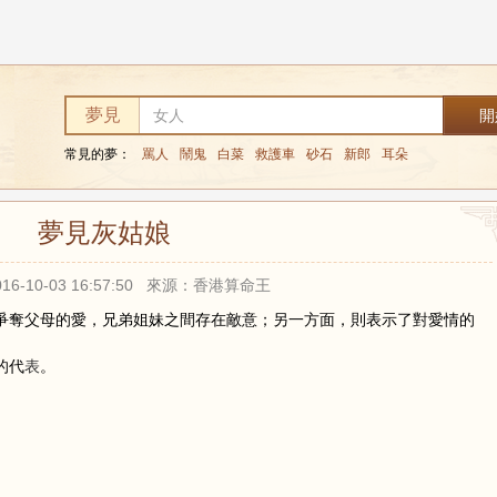
夢見
常見的夢：
罵人
鬧鬼
白菜
救護車
砂石
新郎
耳朵
夢見灰姑娘
16-10-03 16:57:50 來源：香港算命王
爭奪父母的愛，兄弟姐妹之間存在敵意；另一方面，則表示了對愛情的
的代
表
。