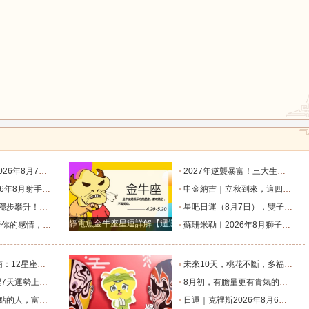
鼠
牛
虎
龍
蛇
馬
座運勢_天秤座_金星_主動
2027年逆襲暴富！三大生肖踩中流年財星，一路飛速賺大錢_財富_貴人_屬豬
度運勢_日食_九宮_伴侶
申金納吉｜立秋到來，這四大生肖要走好運了_金水_申辰_午馬
猴
雞
狗
回響好運連連_工作_過往_月度
星吧日運（8月7日），雙子座沮喪，水瓶座不愉快，雙魚座有誤會_工作_情人_方會更
靜電魚金牛座星運詳解【週運2024年12月9日-12月15日】
樣的表現！_星座_女性_距離感
蘇珊米勒︱2026年8月獅子座月度運勢_木星_滿月_日食
個整？_朋友_水瓶_處女
未來10天，桃花不斷，多福多運，遇見甜蜜愛情的幾個星座_金牛座_雙子座_家庭
是福星的星座_生活_在未來_好運
8月初，有膽量更有貴氣的四個星座，能成為事業王者，生意興隆_初將_天蠍座_朋友
生財過一生_天秤座_獅子座_關係
日運｜克裡斯2026年8月6日十二星座運勢_處理_對方_主動