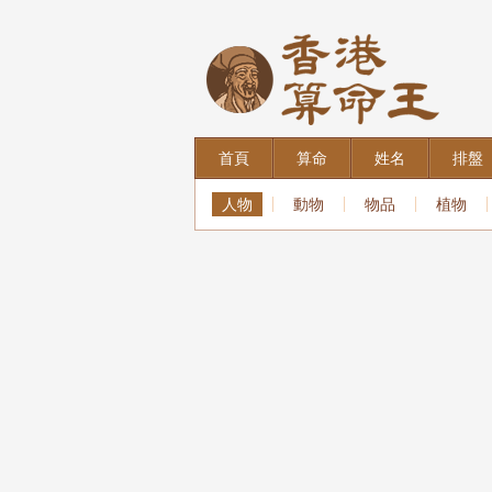
首頁
算命
姓名
排盤
人物
動物
物品
植物