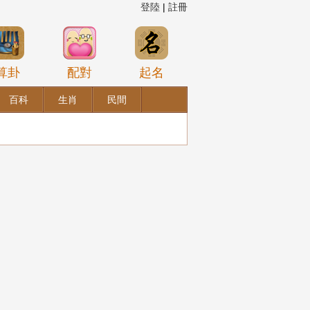
登陸
|
註冊
算卦
配對
起名
百科
生肖
民間