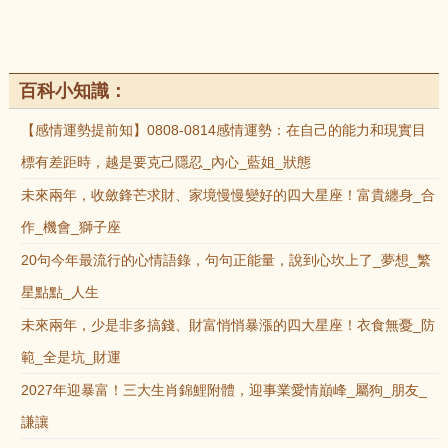
百科小知識：
【感情運勢提前知】0808-0814感情運勢：在自己的能力和現實目
標有差距時，越是要克己隱忍_內心_藍姐_狀態
未來兩年，收斂鋒芒求財、家境慢慢變好的四大星座！富貴纏身_合
作_機會_獅子座
20句今年最流行的心情語錄，句句正能量，說到心坎上了_夢想_繁
星點點_人生
未來兩年，少是非多搞錢、財富悄悄暴漲的四大星座！衣食無憂_防
範_全是坑_財運
2027年迎暴富！三大生肖錦鯉附體，迎事業愛情巔峰_屬狗_朋友_
謙讓