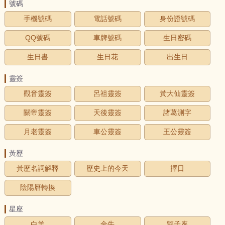
號碼
手機號碼
電話號碼
身份證號碼
QQ號碼
車牌號碼
生日密碼
生日書
生日花
出生日
靈簽
觀音靈簽
呂祖靈簽
黃大仙靈簽
關帝靈簽
天後靈簽
諸葛測字
月老靈簽
車公靈簽
王公靈簽
黃歷
黃歷名詞解釋
歷史上的今天
擇日
陰陽曆轉換
星座
白羊
金牛
雙子座