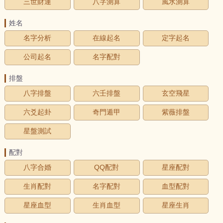
三世財運
八字測算
風水測算
姓名
名字分析
在線起名
定字起名
公司起名
名字配對
排盤
八字排盤
六壬排盤
玄空飛星
六爻起卦
奇門遁甲
紫薇排盤
星盤測試
配對
八字合婚
QQ配對
星座配對
生肖配對
名字配對
血型配對
星座血型
生肖血型
星座生肖