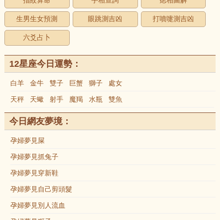
指紋算命
手相查詢
痣相圖解
生男生女預測
眼跳測吉凶
打噴嚏測吉凶
六爻占卜
12星座今日運勢：
白羊
金牛
雙子
巨蟹
獅子
處女
天秤
天蠍
射手
魔羯
水瓶
雙魚
今日網友夢境：
孕婦夢見屎
孕婦夢見抓兔子
孕婦夢見穿新鞋
孕婦夢見自己剪頭髮
孕婦夢見別人流血