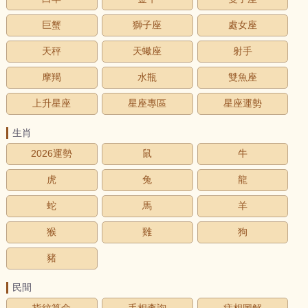
巨蟹
獅子座
處女座
天秤
天蠍座
射手
摩羯
水瓶
雙魚座
上升星座
星座專區
星座運勢
生肖
2026運勢
鼠
牛
虎
兔
龍
蛇
馬
羊
猴
雞
狗
豬
民間