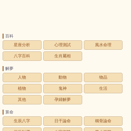
百科
星座分析
心理測試
風水命理
八字百科
生肖屬相
解夢
人物
動物
物品
植物
鬼神
生活
其他
孕婦解夢
算命
生辰八字
日干論命
稱骨論命