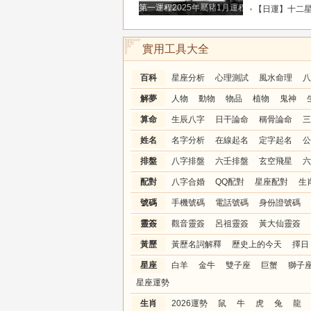
第一運程2025年屬豬1月運程解析
【日運】十二星座2026年8月8日
實用工具大全
百科
星座分析
心理測試
風水命理
八
解夢
人物
動物
物品
植物
鬼神
算命
生辰八字
日干論命
稱骨論命
三
姓名
名字分析
在線起名
定字起名
公
排盤
八字排盤
六壬排盤
玄空飛星
六
配對
八字合婚
QQ配對
星座配對
生
號碼
手機號碼
電話號碼
身份證號碼
靈簽
觀音靈簽
呂祖靈簽
黃大仙靈簽
黃歷
黃歷名詞解釋
歷史上的今天
擇日
星座
白羊
金牛
雙子座
巨蟹
獅子
星座運勢
生肖
2026運勢
鼠
牛
虎
兔
龍