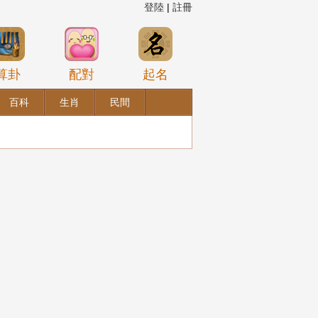
登陸
|
註冊
算卦
配對
起名
百科
生肖
民間