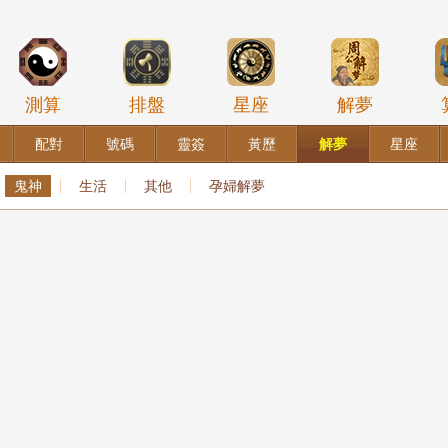
測算
排盤
星座
解夢
配對
號碼
靈簽
黃歷
解夢
星座
鬼神
生活
其他
孕婦解夢