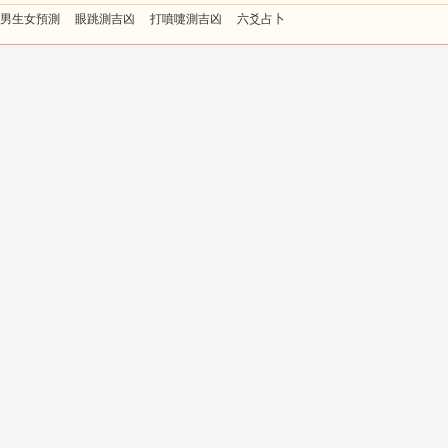
男生女預測
眼跳測吉凶
打噴嚏測吉凶
六爻占卜