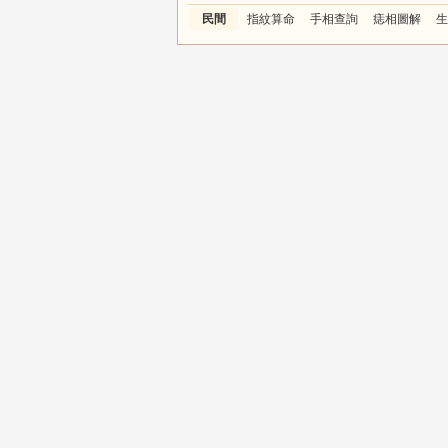
民間
指紋算命
手相查詢
痣相圖解
生