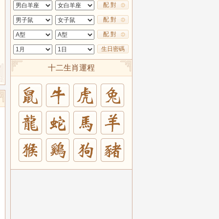
配 對
配 對
配 對
生日密碼
十二生肖運程
兔
羊
豬