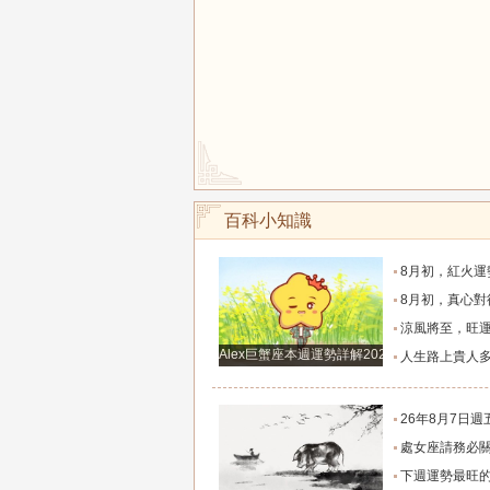
百科小知識
8月初，紅火運勢滿布，福氣源源不斷的四個星座
8月初，真心對待朋友，福氣不缺，事業和生意蒸蒸日
涼風將至，旺運長存！四大生肖的福氣要陪他們
Alex巨蟹座本週運勢詳解2024.12.23-12.29
人生路上貴人多的2個生肖女，紅火財運在身，
26年8月7日週五農歷六月廿五十二生肖運勢
處女座請務必關注！明天別再自我委屈，趕走爛桃
下週運勢最旺的5大星座