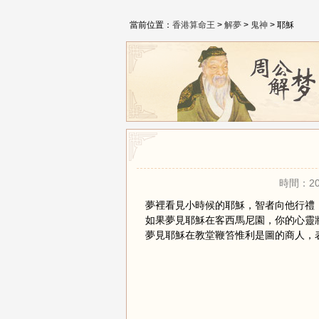
當前位置：
香港算命王
>
解夢
>
鬼神
> 耶穌
時間：20
夢裡看見小時候的耶穌，智者向他行禮
如果夢見耶穌在客西馬尼園，你的心靈
夢見耶穌在教堂鞭笞惟利是圖的商人，