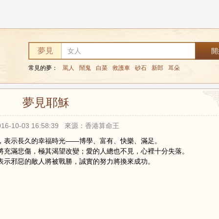
夢見
常見的夢：
罵人
鬧鬼
白菜
救護車
砂石
新郎
耳朵
夢見耶穌
16-10-03 16:58:39 來源：香港算命王
，表示長久的幸福時光——博學、富有、快樂、滿足。
將充滿悲傷，極其渴望改變；愛的人總也不見，心裡十分失落。
表示邪惡的敵人將被戰勝，誠實的努力將換來成功。