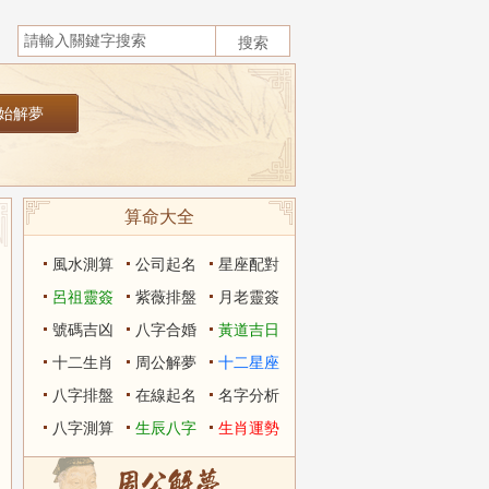
算命大全
風水測算
公司起名
星座配對
呂祖靈簽
紫薇排盤
月老靈簽
號碼吉凶
八字合婚
黃道吉日
十二生肖
周公解夢
十二星座
八字排盤
在線起名
名字分析
八字測算
生辰八字
生肖運勢