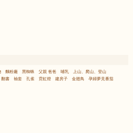
物
麵粉廠
黑蜘蛛
父親 爸爸
哺乳
上山、爬山、登山
翻書
袖套
孔雀
霓虹燈
建房子
金翅鳥
孕婦夢見番茄