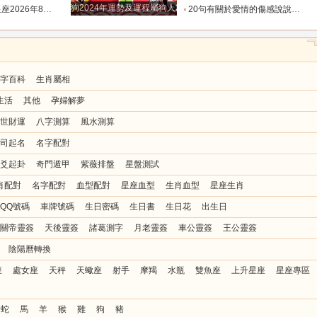
狗2024年運勢及運程屬狗人2024運勢好嗎
運勢播報_方面_感情_工作時
20句有關於愛情的傷感說說，每一句都很傷感！_生命_光芒_獨角戲
字百科
生肖屬相
生活
其他
孕婦解夢
世財運
八字測算
風水測算
司起名
名字配對
爻起卦
奇門遁甲
紫薇排盤
星盤測試
肖配對
名字配對
血型配對
星座血型
生肖血型
星座生肖
QQ號碼
車牌號碼
生日密碼
生日書
生日花
出生日
關帝靈簽
天後靈簽
諸葛測字
月老靈簽
車公靈簽
王公靈簽
陰陽曆轉換
座
處女座
天秤
天蠍座
射手
摩羯
水瓶
雙魚座
上升星座
星座專區
蛇
馬
羊
猴
雞
狗
豬