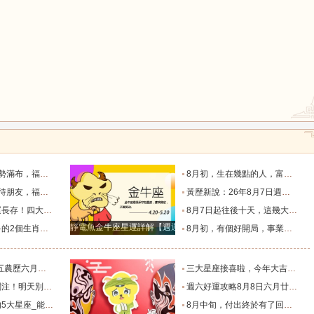
鼠
牛
虎
龍
蛇
馬
，日子美滿_朋友_獅子座_雙子座
8月初，生在幾點的人，富有才情，桃花旺盛，和氣生財過一生_天秤座_獅子座_關係
上的四個星座_合作中_金牛座_雙子座
黃歷新說：26年8月7日週五農歷六月廿五，十二生肖宜忌吉兇早知道_吉神_日子_朋友
猴
雞
狗
走過四季輪回_葉常青_守護_季節
8月7日起往後十天，這幾大生肖財神安穩落座，聚財納福家底日漸變得厚實富足_池池_財運_時間
靜電魚金牛座星運詳解【週運2024年12月9日-12月15日】
擁有美滿愛情！_生活_總能_事業
8月初，有個好開局，事業賺錢多，升職快，福氣指數高的4個星座_財運亨通_獅子座_天蠍座
及注意事項_工作_話說_生活
三大星座接喜啦，今年大吉大利，財氣逼人，榮華富貴擋不住。_天蠍座_財富_智慧
花和破財的陰霾！_宇宙_機會_方也會
週六好運攻略8月8日六月廿六，十二生肖運勢及注意事項_調和_衣飾_事務
_能量_木星_獅子座
8月中旬，付出終於有了回報的三個星座，日子一天天好起來_那件_時間_結果