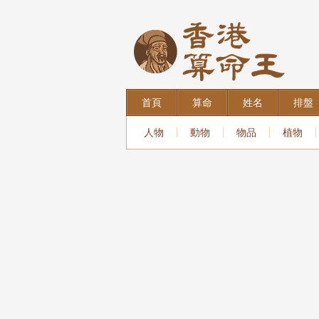
首頁
算命
姓名
排盤
人物
動物
物品
植物