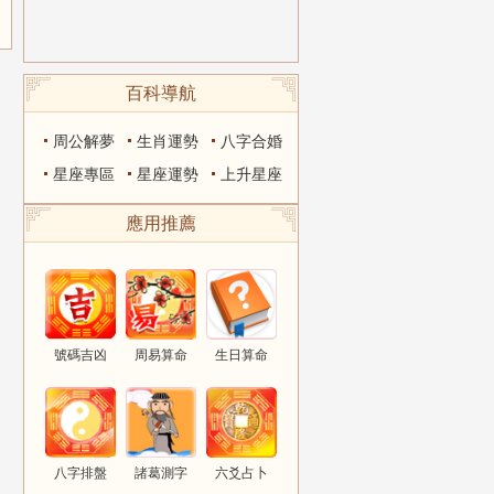
百科導航
周公解夢
生肖運勢
八字合婚
星座專區
星座運勢
上升星座
應用推薦
號碼吉凶
周易算命
生日算命
八字排盤
諸葛測字
六爻占卜