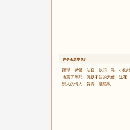
你是否還夢見?
踢球
裸體
法官
砍頭
鞋
小動
地震了等死
沉默不語的天使
送花
戀人的情人
賀壽
曬稻穀