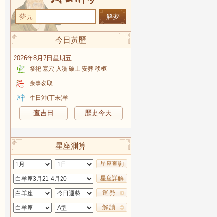
夢見
今日黃歷
2026年8月7日星期五
祭祀 塞穴 入殮 破土 安葬 移柩
余事勿取
牛日沖(丁未)羊
查吉日
歷史今天
星座測算
星座查詢
星座詳解
運 勢
解 讀