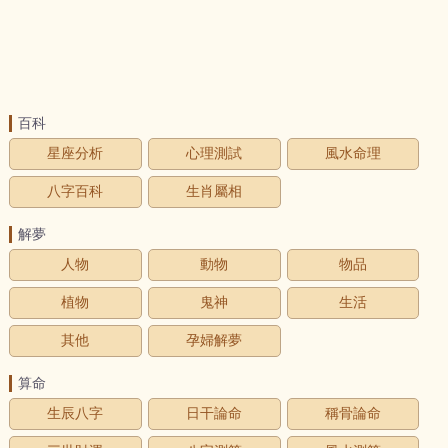
百科
星座分析
心理測試
風水命理
八字百科
生肖屬相
解夢
人物
動物
物品
植物
鬼神
生活
其他
孕婦解夢
算命
生辰八字
日干論命
稱骨論命