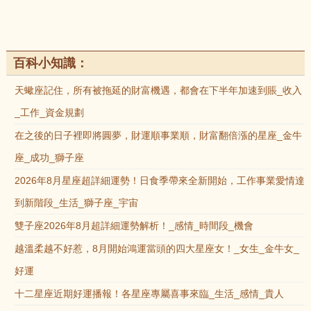
百科小知識：
天蠍座記住，所有被拖延的財富機遇，都會在下半年加速到賬_收入
_工作_資金規劃
在之後的日子裡即將圓夢，財運順事業順，財富翻倍漲的星座_金牛
座_成功_獅子座
2026年8月星座超詳細運勢！日食季帶來全新開始，工作事業愛情達
到新階段_生活_獅子座_宇宙
雙子座2026年8月超詳細運勢解析！_感情_時間段_機會
越溫柔越不好惹，8月開始鴻運當頭的四大星座女！_女生_金牛女_
好運
十二星座近期好運播報！各星座專屬喜事來臨_生活_感情_貴人