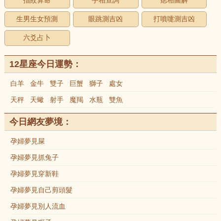
指紋算命
手相查詢
痣相圖解
生男生女預測
眼跳測吉凶
打噴嚏測吉凶
六爻占卜
12星座今日運勢：
白羊
金牛
雙子
巨蟹
獅子
處女
天秤
天蠍
射手
魔羯
水瓶
雙魚
今日網友夢境：
孕婦夢見屎
孕婦夢見抓兔子
孕婦夢見穿新鞋
孕婦夢見自己剪頭髮
孕婦夢見別人流血