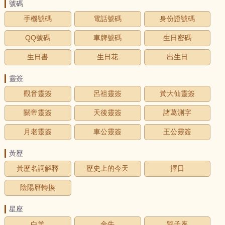
號碼
手機號碼
電話號碼
身份證號碼
QQ號碼
車牌號碼
生日密碼
生日書
生日花
出生日
靈簽
觀音靈簽
呂祖靈簽
黃大仙靈簽
關帝靈簽
天後靈簽
諸葛測字
月老靈簽
車公靈簽
王公靈簽
黃歷
黃歷名詞解釋
歷史上的今天
擇日
陰陽曆轉換
星座
白羊
金牛
雙子座