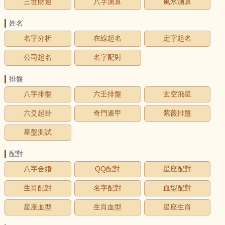
三世財運
八字測算
風水測算
姓名
名字分析
在線起名
定字起名
公司起名
名字配對
排盤
八字排盤
六壬排盤
玄空飛星
六爻起卦
奇門遁甲
紫薇排盤
星盤測試
配對
八字合婚
QQ配對
星座配對
生肖配對
名字配對
血型配對
星座血型
生肖血型
星座生肖