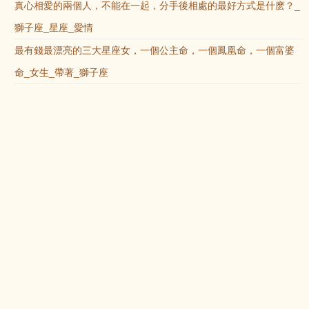
真心相愛的兩個人，不能在一起，分手後相處的最好方式是什麽？_
獅子座_星座_愛情
最有錢最漂亮的三大星座女，一個公主命，一個鳳凰命，一個富婆
命_女生_帶著_獅子座