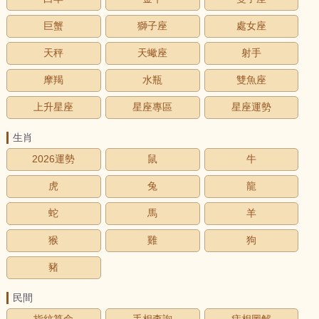
巨蟹
獅子座
處女座
天秤
天蠍座
射手
摩羯
水瓶
雙魚座
上升星座
星座專區
星座運勢
生肖
2026運勢
鼠
牛
虎
兔
龍
蛇
馬
羊
猴
雞
狗
豬
民間