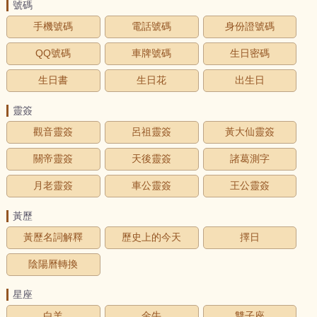
號碼
手機號碼
電話號碼
身份證號碼
QQ號碼
車牌號碼
生日密碼
生日書
生日花
出生日
靈簽
觀音靈簽
呂祖靈簽
黃大仙靈簽
關帝靈簽
天後靈簽
諸葛測字
月老靈簽
車公靈簽
王公靈簽
黃歷
黃歷名詞解釋
歷史上的今天
擇日
陰陽曆轉換
星座
白羊
金牛
雙子座