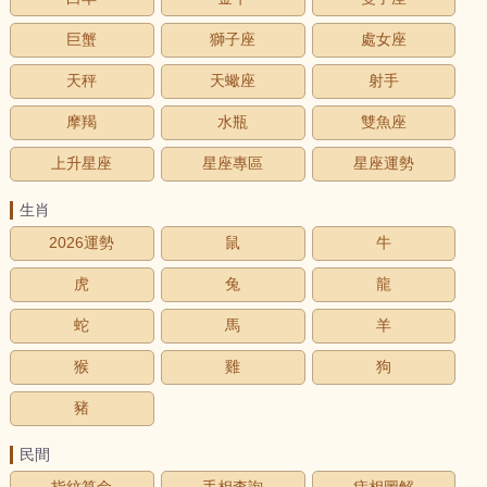
巨蟹
獅子座
處女座
天秤
天蠍座
射手
摩羯
水瓶
雙魚座
上升星座
星座專區
星座運勢
生肖
2026運勢
鼠
牛
虎
兔
龍
蛇
馬
羊
猴
雞
狗
豬
民間