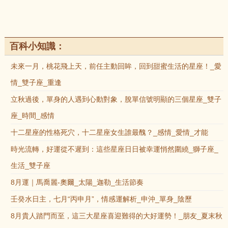
百科小知識：
未來一月，桃花飛上天，前任主動回眸，回到甜蜜生活的星座！_愛
情_雙子座_重逢
立秋過後，單身的人遇到心動對象，脫單信號明顯的三個星座_雙子
座_時間_感情
十二星座的性格死穴，十二星座女生誰最醜？_感情_愛情_才能
時光流轉，好運從不遲到：這些星座日日被幸運悄然圍繞_獅子座_
生活_雙子座
8月運｜馬喬麗-奧爾_太陽_迦勒_生活節奏
壬癸水日主，七月“丙申月”，情感運解析_申沖_單身_陰歷
8月貴人踏門而至，這三大星座喜迎難得的大好運勢！_朋友_夏末秋