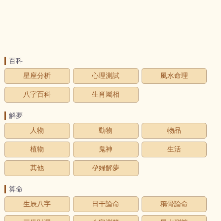
百科
星座分析
心理測試
風水命理
八字百科
生肖屬相
解夢
人物
動物
物品
植物
鬼神
生活
其他
孕婦解夢
算命
生辰八字
日干論命
稱骨論命