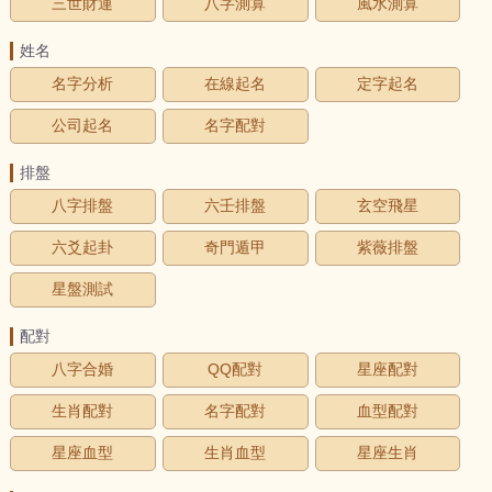
三世財運
八字測算
風水測算
姓名
名字分析
在線起名
定字起名
公司起名
名字配對
排盤
八字排盤
六壬排盤
玄空飛星
六爻起卦
奇門遁甲
紫薇排盤
星盤測試
配對
八字合婚
QQ配對
星座配對
生肖配對
名字配對
血型配對
星座血型
生肖血型
星座生肖