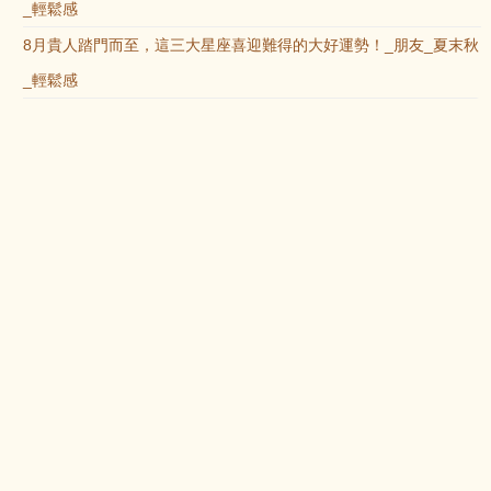
_輕鬆感
8月貴人踏門而至，這三大星座喜迎難得的大好運勢！_朋友_夏末秋
_輕鬆感