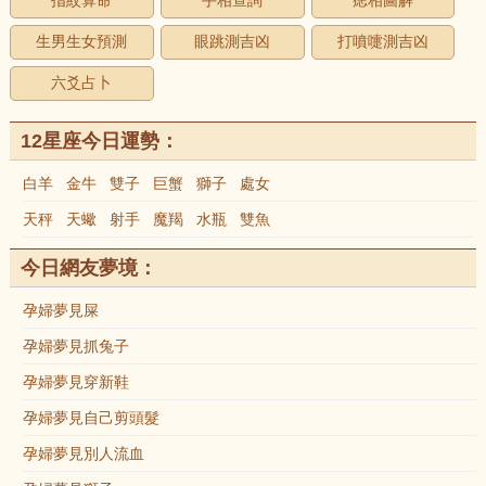
指紋算命
手相查詢
痣相圖解
生男生女預測
眼跳測吉凶
打噴嚏測吉凶
六爻占卜
12星座今日運勢：
白羊
金牛
雙子
巨蟹
獅子
處女
天秤
天蠍
射手
魔羯
水瓶
雙魚
今日網友夢境：
孕婦夢見屎
孕婦夢見抓兔子
孕婦夢見穿新鞋
孕婦夢見自己剪頭髮
孕婦夢見別人流血