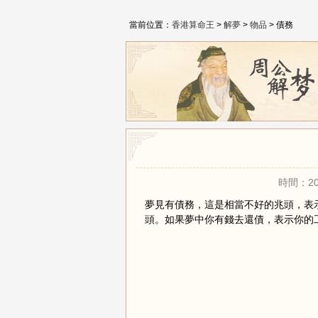
當前位置：
香港算命王
>
解夢
>
物品
> 債務
時間：20
夢見有債務，這是相當不好的兆頭，表
頭。如果夢中你有錢去還債，表示你的