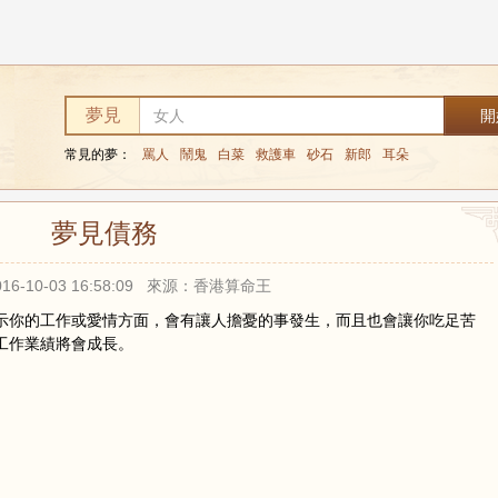
夢見
常見的夢：
罵人
鬧鬼
白菜
救護車
砂石
新郎
耳朵
夢見債務
16-10-03 16:58:09 來源：香港算命王
示你的工作或愛情方面，會有讓人擔憂的事發生，而且也會讓你吃足苦
工作業績將會成長。