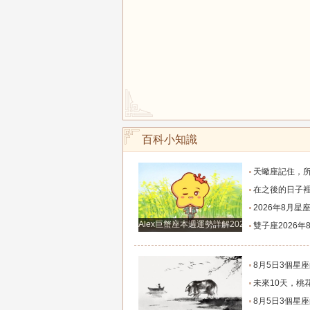
百科小知識
天蠍座記住，所有被拖延的財富機遇，都會在下
在之後的日子裡即將圓夢，財運順事業順，財富
2026年8月星座超詳細運勢！日食季帶來全新開始，工
Alex巨蟹座本週運勢詳解2024.12.23-12.29
雙子座2026年8月超詳細運勢解
8月5日3個星座的富貴伴身，桃花遍地，
未來10天，桃花肆意飛揚，邂逅良人，轉角遇
8月5日3個星座的富貴伴身，桃花遍地，