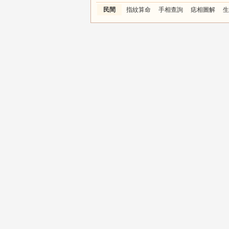
民間
指紋算命
手相查詢
痣相圖解
生