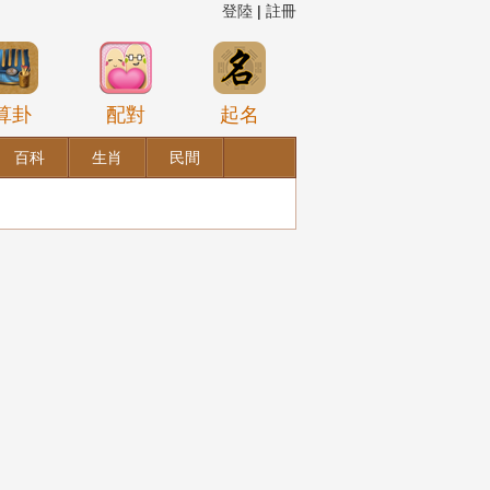
登陸
|
註冊
算卦
配對
起名
百科
生肖
民間