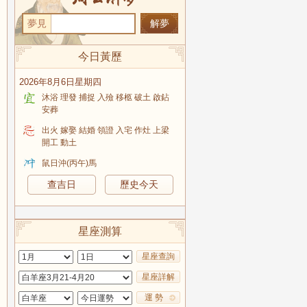
夢見
今日黃歷
2026年8月6日星期四
沐浴 理發 捕捉 入殮 移柩 破土 啟鉆
安葬
出火 嫁娶 結婚 領證 入宅 作灶 上梁
開工 動土
鼠日沖(丙午)馬
查吉日
歷史今天
星座測算
星座查詢
星座詳解
運 勢