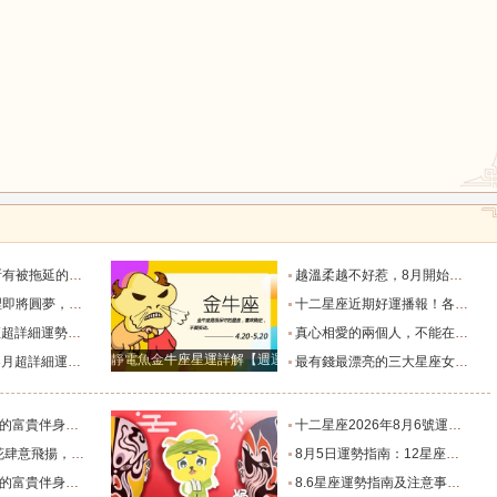
鼠
牛
虎
半年加速到賬_收入_工作_資金規劃
越溫柔越不好惹，8月開始鴻運當頭的四大星座女！_女生_金牛女_好運
龍
蛇
馬
翻倍漲的星座_金牛座_成功_獅子座
十二星座近期好運播報！各星座專屬喜事來臨_生活_感情_貴人
作事業愛情達到新階段_生活_獅子座_宇宙
真心相愛的兩個人，不能在一起，分手後相處的最好方式是什麽？_獅子座_星座_愛情
靜電魚金牛座星運詳解【週運2024年12月9日-12月15日】
析！_感情_時間段_機會
最有錢最漂亮的三大星座女，一個公主命，一個鳳凰命，一個富婆命_女生_帶著_獅子座
猴
雞
狗
事業旺！_雙子座_方面_好日子
十二星座2026年8月6號運勢：保持低調比較好_綜合_建議_事業
到愛的4個星座_愛情_天蠍座_魅力
8月5日運勢指南：12星座今天該咋個整？_朋友_水瓶_處女
事業旺！_雙子座_方面_好日子
8.6星座運勢指南及注意事項（上）_有利的_未來的_方向