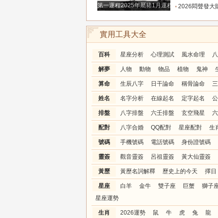
第一運程2025年屬豬1月運程解析
2026悶聲發大財，有巨款到賬的三
實用工具大全
百科
星座分析
心理測試
風水命理
八
解夢
人物
動物
物品
植物
鬼神
算命
生辰八字
日干論命
稱骨論命
三
姓名
名字分析
在線起名
定字起名
公
排盤
八字排盤
六壬排盤
玄空飛星
六
配對
八字合婚
QQ配對
星座配對
生
號碼
手機號碼
電話號碼
身份證號碼
靈簽
觀音靈簽
呂祖靈簽
黃大仙靈簽
黃歷
黃歷名詞解釋
歷史上的今天
擇日
星座
白羊
金牛
雙子座
巨蟹
獅子
星座運勢
生肖
2026運勢
鼠
牛
虎
兔
龍