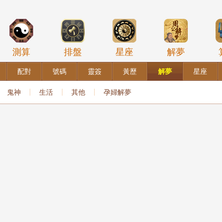
測算
排盤
星座
解夢
配對
號碼
靈簽
黃歷
解夢
星座
鬼神
生活
其他
孕婦解夢