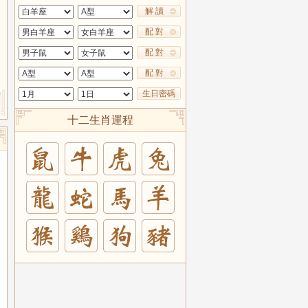
解 讀
配 對
配 對
配 對
生日密碼
十二生肖運程
兔
羊
豬