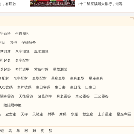
狗2024年運勢及運程屬狗人2024運勢好嗎
大生肖_屬豬_財運_資產
十二星座腦殘大排行，最容易爽約的星座排名_天蠍座_獅子座_因為
字百科
生肖屬相
生活
其他
孕婦解夢
世財運
八字測算
風水測算
司起名
名字配對
爻起卦
奇門遁甲
紫薇排盤
星盤測試
肖配對
名字配對
血型配對
星座血型
生肖血型
星座生肖
QQ號碼
車牌號碼
生日密碼
生日書
生日花
出生日
關帝靈簽
天後靈簽
諸葛測字
月老靈簽
車公靈簽
王公靈簽
陰陽曆轉換
座
處女座
天秤
天蠍座
射手
摩羯
水瓶
雙魚座
上升星座
星座專區
蛇
馬
羊
猴
雞
狗
豬