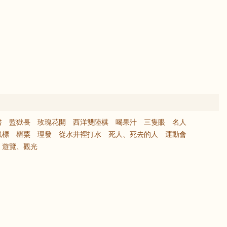
書
監獄長
玫瑰花開
西洋雙陸棋
喝果汁
三隻眼
名人
鼠標
罌粟
理發
從水井裡打水
死人、死去的人
運動會
遊覽、觀光