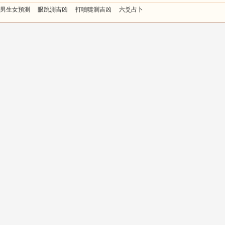
男生女預測
眼跳測吉凶
打噴嚏測吉凶
六爻占卜