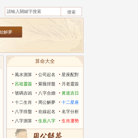
算命大全
風水測算
公司起名
星座配對
呂祖靈簽
紫薇排盤
月老靈簽
號碼吉凶
八字合婚
黃道吉日
十二生肖
周公解夢
十二星座
八字排盤
在線起名
名字分析
八字測算
生辰八字
生肖運勢