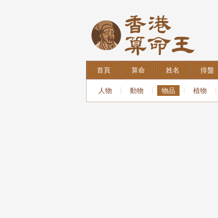
首頁
算命
姓名
排盤
人物
動物
物品
植物