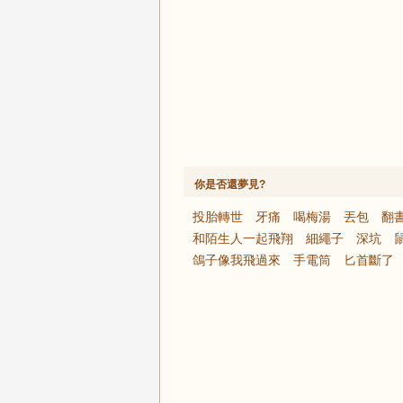
你是否還夢見?
投胎轉世
牙痛
喝梅湯
丟包
翻
和陌生人一起飛翔
細繩子
深坑
鴿子像我飛過來
手電筒
匕首斷了