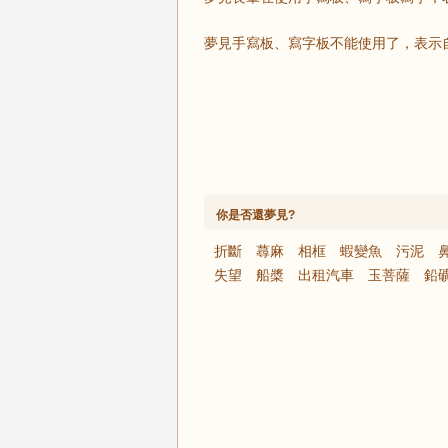
夢見手寫板、寫字板不能使用了，表示
你是否還夢見?
折斷
蕁麻
相框
蝦變魚
污泥
失望
船槳
出租汽車
玉菩薩
鉛