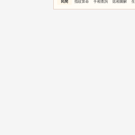
民間
指紋算命
手相查詢
痣相圖解
生