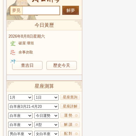
夢見
今日黃歷
2026年8月8日星期六
破屋 壞垣
余事勿取
查吉日
歷史今天
星座測算
星座查詢
星座詳解
運 勢
解 讀
配 對