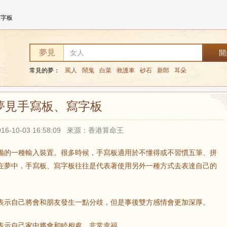
寫字板
夢見
常見的夢：
罵人
鬧鬼
白菜
救護車
砂石
新郎
耳朵
夢見手寫板、寫字板
16-10-03 16:58:09 來源：香港算命王
備的一種輸入裝置。很多時候，手寫板適用於不懂得或不習慣五筆、拼
在夢中，手寫板、寫字板往往是代表著使用另外一種方式去表達自己的
表示自己將會和朋友發生一點分歧，但是事後雙方感情會更加深厚。
表示自己家中將會和睦相處，非常幸福。