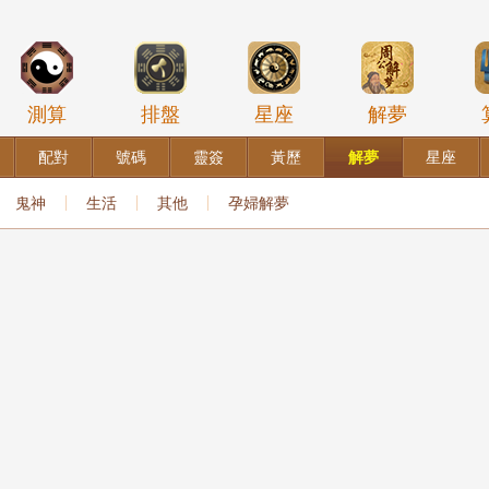
測算
排盤
星座
解夢
配對
號碼
靈簽
黃歷
解夢
星座
鬼神
生活
其他
孕婦解夢