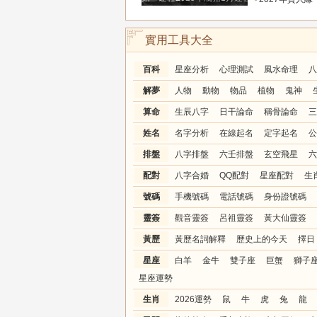
實用工具大全
百科
星座分析
心理測試
風水命理
八
解夢
人物
動物
物品
植物
鬼神
算命
生辰八字
日干論命
稱骨論命
三
姓名
名字分析
在線起名
定字起名
公
排盤
八字排盤
六壬排盤
玄空飛星
六
配對
八字合婚
QQ配對
星座配對
生
號碼
手機號碼
電話號碼
身份證號碼
靈簽
觀音靈簽
呂祖靈簽
黃大仙靈簽
黃歷
黃歷名詞解釋
歷史上的今天
擇日
星座
白羊
金牛
雙子座
巨蟹
獅子
星座運勢
生肖
2026運勢
鼠
牛
虎
兔
龍