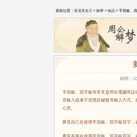
當前位置：
香港算命王
>
解夢
>
物品
> 手寫板、
時間：20
手寫板、寫字板等常常是用在電腦等設
音輸入或者不習慣於鍵盤等輸入方式。
心意。
夢見自己在使用手寫板、寫字板寫字，
夢見長輩在使用手寫板、寫字板寫字，