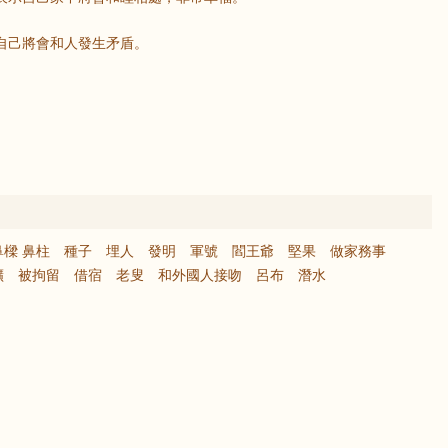
自己將會和人發生矛盾。
鼻樑 鼻柱
種子
埋人
發明
軍號
閻王爺
堅果
做家務事
礦
被拘留
借宿
老叟
和外國人接吻
呂布
潛水