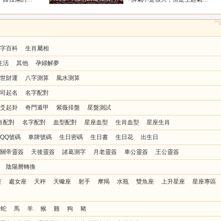
字百科
生肖屬相
生活
其他
孕婦解夢
世財運
八字測算
風水測算
司起名
名字配對
爻起卦
奇門遁甲
紫薇排盤
星盤測試
肖配對
名字配對
血型配對
星座血型
生肖血型
星座生肖
QQ號碼
車牌號碼
生日密碼
生日書
生日花
出生日
關帝靈簽
天後靈簽
諸葛測字
月老靈簽
車公靈簽
王公靈簽
陰陽曆轉換
座
處女座
天秤
天蠍座
射手
摩羯
水瓶
雙魚座
上升星座
星座專區
蛇
馬
羊
猴
雞
狗
豬