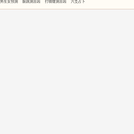
男生女預測
眼跳測吉凶
打噴嚏測吉凶
六爻占卜