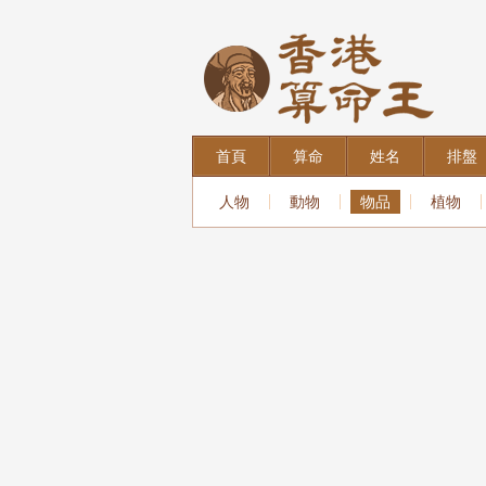
首頁
算命
姓名
排盤
人物
動物
物品
植物