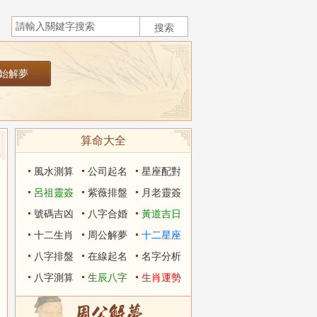
算命大全
風水測算
公司起名
星座配對
呂祖靈簽
紫薇排盤
月老靈簽
號碼吉凶
八字合婚
黃道吉日
十二生肖
周公解夢
十二星座
八字排盤
在線起名
名字分析
八字測算
生辰八字
生肖運勢