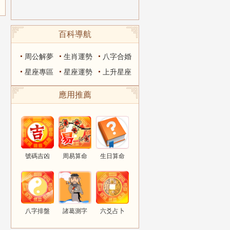
百科導航
周公解夢
生肖運勢
八字合婚
星座專區
星座運勢
上升星座
應用推薦
號碼吉凶
周易算命
生日算命
八字排盤
諸葛測字
六爻占卜