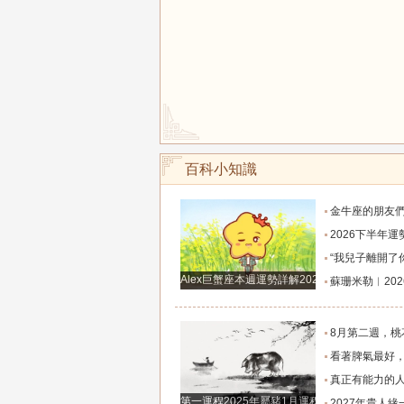
百科小知識
金牛座的朋友們，明天事業迎來新高峰，不要再默
2026下半年運勢徹底反轉迎來好運的四大星座！舊篇章結束
“我兒子離開了你，明天我就能幫他重新找一個好
Alex巨蟹座本週運勢詳解2024.12.23-12.29
蘇珊米勒︱2026年8月水瓶座月
8月第二週，桃花主動靠近，遇到值得認識的人
看著脾氣最好，翻臉時最狠！立秋後這三大星座撕掉偽裝
真正有能力的人往往是這三個星座，既能獨立完成
第一運程2025年屬豬1月運程解析
2027年貴人緣一路拉滿的三大生肖！處處有人幫扶，