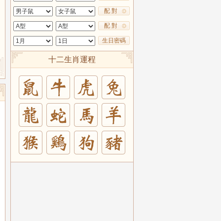
配 對
配 對
生日密碼
十二生肖運程
兔
羊
豬