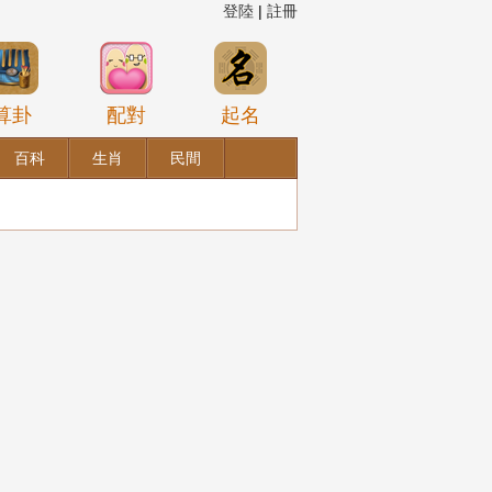
登陸
|
註冊
算卦
配對
起名
百科
生肖
民間