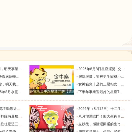
鼠
牛
虎
龍
蛇
馬
默付出而錯失機會！_工作_宇宙_能量
2026年8月8日星座運勢_交易_管理_合作
，新的機遇之門敞開_時期_獅子座_重擔
脾氣很壞，卻被男生寵成小公主的四大星座女，無憂無慮沒煩惱_女生_魅力_所在
猴
雞
狗
樣的女人！”_伴侶_星座_尋找
女神範兒十足的三屬相女，很受異性的歡迎，人生處處招桃花！_女性_魅力_機遇
靜電魚金牛座星運詳解【週運2024年12月9日-12月15日】
度運勢_合作_木星_滿月
下半年事業運最好的星座TOP4_獅子座_木星_天蠍座
的三個星座_雙子座_東西_地方
2026年（8月12日）十二生肖最棒運勢播報_龍的_財富_方面
，誰碰底線誰倒黴_金牛座_星象_天秤座
八月鴻運臨門！四大生肖喜事紮堆來襲，下半年一路順風順水到底_避雷_要點_合作
也懂得借助團隊_水瓶_協作_一個人
立秋後，感情運回暖的生肖TOP3_單身_放平_申金
狗2024年運勢及運程屬狗人2024運勢好嗎
全年順風順水少坎坷_合作_人脈_事業
脾氣不是很大，但是生起氣來很難哄的五大星座女_女性_情緒_給予