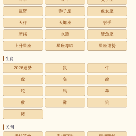
巨蟹
獅子座
處女座
天秤
天蠍座
射手
摩羯
水瓶
雙魚座
上升星座
星座專區
星座運勢
生肖
2026運勢
鼠
牛
虎
兔
龍
蛇
馬
羊
猴
雞
狗
豬
民間