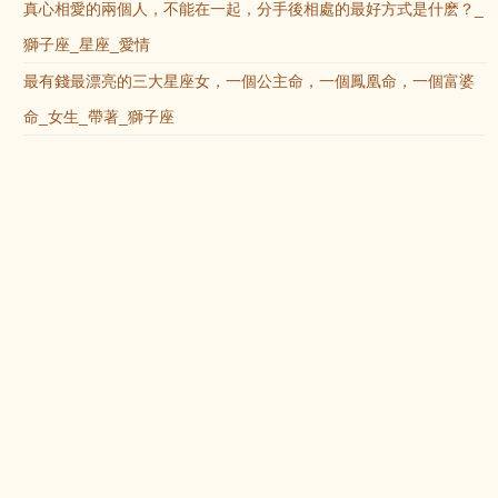
真心相愛的兩個人，不能在一起，分手後相處的最好方式是什麽？_
獅子座_星座_愛情
最有錢最漂亮的三大星座女，一個公主命，一個鳳凰命，一個富婆
命_女生_帶著_獅子座