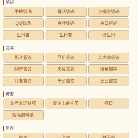
號碼
手機號碼
電話號碼
身份證號碼
QQ號碼
車牌號碼
生日密碼
生日書
生日花
出生日
靈簽
觀音靈簽
呂祖靈簽
黃大仙靈簽
關帝靈簽
天後靈簽
諸葛測字
月老靈簽
車公靈簽
王公靈簽
黃歷
黃歷名詞解釋
歷史上的今天
擇日
陰陽曆轉換
星座
白羊
金牛
雙子座