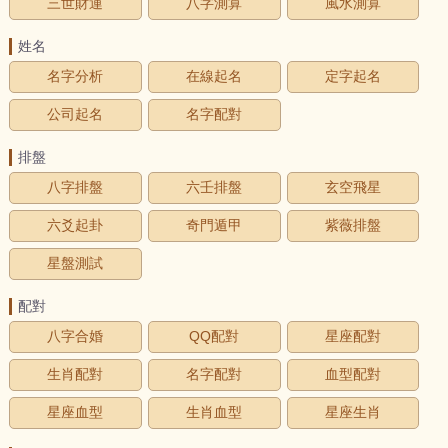
三世財運
八字測算
風水測算
姓名
名字分析
在線起名
定字起名
公司起名
名字配對
排盤
八字排盤
六壬排盤
玄空飛星
六爻起卦
奇門遁甲
紫薇排盤
星盤測試
配對
八字合婚
QQ配對
星座配對
生肖配對
名字配對
血型配對
星座血型
生肖血型
星座生肖