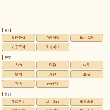
百科
星座分析
心理測試
風水命理
八字百科
生肖屬相
解夢
人物
動物
物品
植物
鬼神
生活
其他
孕婦解夢
算命
生辰八字
日干論命
稱骨論命