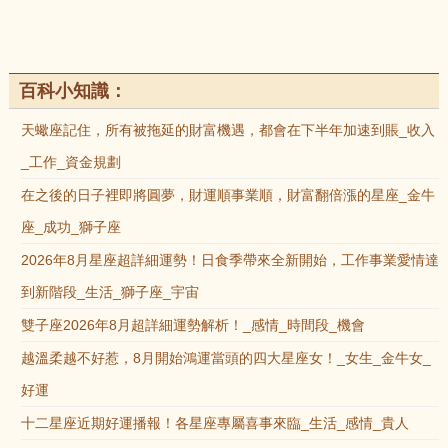
百科小知識：
天蠍座記住，所有被拖延的財富機遇，都會在下半年加速到賬_收入
_工作_資金規劃
在之後的日子裡即將圓夢，財運順事業順，財富翻倍漲的星座_金牛
座_成功_獅子座
2026年8月星座超詳細運勢！日食季帶來全新開始，工作事業愛情達
到新階段_生活_獅子座_宇宙
雙子座2026年8月超詳細運勢解析！_感情_時間段_機會
越溫柔越不好惹，8月開始鴻運當頭的四大星座女！_女生_金牛女_
好運
十二星座近期好運播報！各星座專屬喜事來臨_生活_感情_貴人