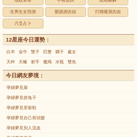
指紋算命
手相查詢
痣相圖解
生男生女預測
眼跳測吉凶
打噴嚏測吉凶
六爻占卜
12星座今日運勢：
白羊
金牛
雙子
巨蟹
獅子
處女
天秤
天蠍
射手
魔羯
水瓶
雙魚
今日網友夢境：
孕婦夢見屎
孕婦夢見抓兔子
孕婦夢見穿新鞋
孕婦夢見自己剪頭髮
孕婦夢見別人流血