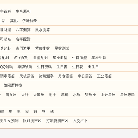
字百科
生肖屬相
生活
其他
孕婦解夢
世財運
八字測算
風水測算
司起名
名字配對
爻起卦
奇門遁甲
紫薇排盤
星盤測試
肖配對
名字配對
血型配對
星座血型
生肖血型
星座生肖
QQ號碼
車牌號碼
生日密碼
生日書
生日花
出生日
關帝靈簽
天後靈簽
諸葛測字
月老靈簽
車公靈簽
王公靈簽
陰陽曆轉換
座
處女座
天秤
天蠍座
射手
摩羯
水瓶
雙魚座
上升星座
星座專區
蛇
馬
羊
猴
雞
狗
豬
男生女預測
眼跳測吉凶
打噴嚏測吉凶
六爻占卜