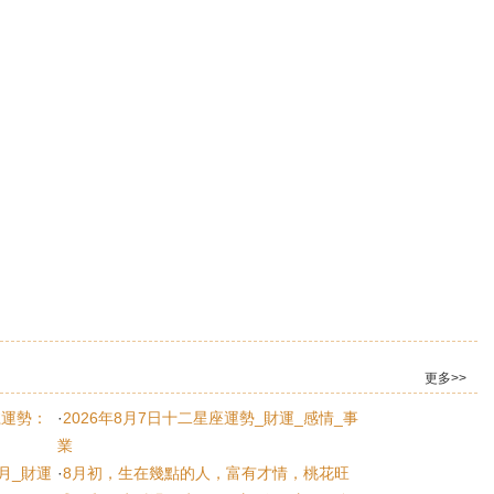
更多>>
鼠
牛
虎
號運勢：
·
2026年8月7日十二星座運勢_財運_感情_事
業
月_財運
·
8月初，生在幾點的人，富有才情，桃花旺
龍
蛇
馬