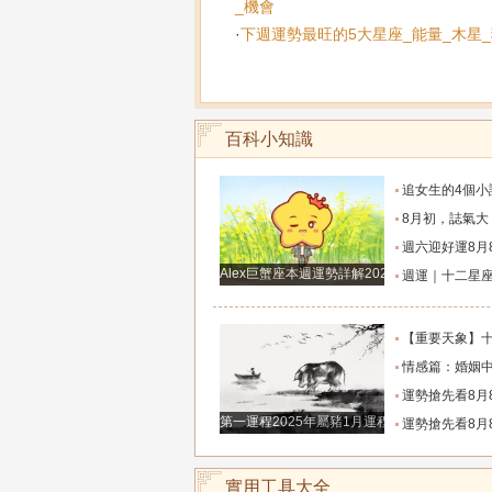
_機會
·
下週運勢最旺的5大星座_能量_木星
百科小知識
追女生的4個小訣竅，學會以後輕鬆
8月初，誌氣大，貴人多，家庭和事業雙豐收的
週六迎好運8月8日六月廿六，吉利的屬
Alex巨蟹座本週運勢詳解2024.12.23-12.29
週運｜十二星座（2026年8月10日～8月16
【重要天象】十二星座2026年8月7號運勢：金
情感篇：婚姻中的陰差陽
運勢搶先看8月8日週六六月廿六大勢宜
第一運程2025年屬豬1月運程解析
運勢搶先看8月8日週六六月廿六大勢宜
實用工具大全