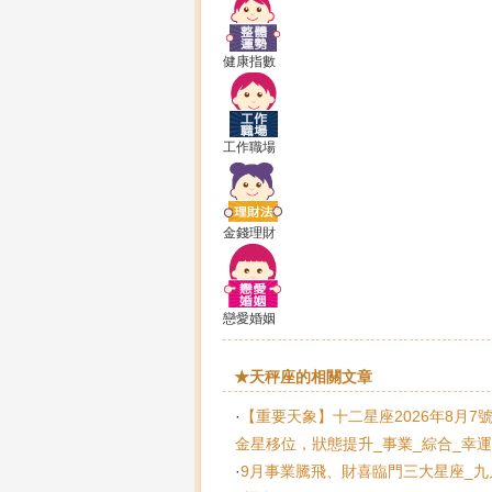
健康指數
工作職場
金錢理財
戀愛婚姻
★天秤座的相關文章
·
【重要天象】十二星座2026年8月7
金星移位，狀態提升_事業_綜合_幸運
·
9月事業騰飛、財喜臨門三大星座_九