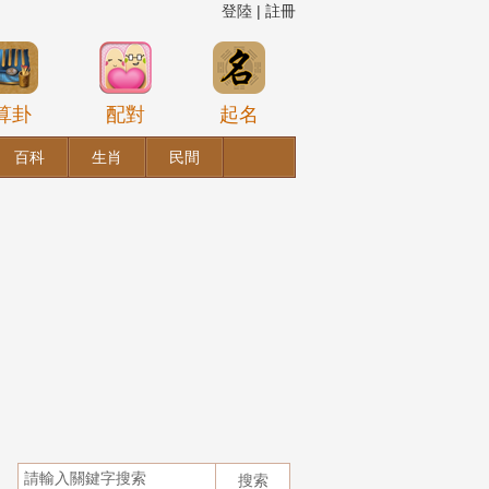
登陸
|
註冊
算卦
配對
起名
百科
生肖
民間