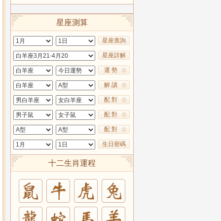
星座測算
星座查詢
星座詳解
運 勢
解 讀
配 對
配 對
配 對
生日密碼
十二生肖運程
兔
羊