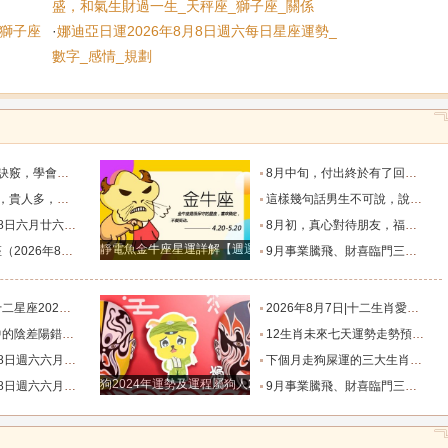
盛，和氣生財過一生_天秤座_獅子座_關係
_獅子座
·
娜迪亞日運2026年8月8日週六每日星座運勢_
猴
雞
狗
數字_感情_規劃
脫單！_過程_星座_異性
8月中旬，付出終於有了回報的三個星座，日子一天天好起來_那件_時間_結果
四個星座_人生道路_方面_星象
這樣幾句話男生不可說，說了女朋友要分手！_女生_星座_話語
相有哪些？_合作_金氣漸_投資
8月初，真心對待朋友，福氣不缺，事業和生意蒸蒸日上的四個星座_合作中_金牛座_雙子座
靜電魚金牛座星運詳解【週運2024年12月9日-12月15日】
日）一週運勢解析_工作時_伴侶_生活
9月事業騰飛、財喜臨門三大星座_九月_財運_機會
星移位，狀態提升_事業_綜合_幸運
2026年8月7日|十二生肖愛情好運榜_感情_情緒_對方
錯_小雅_林曉_生活
12生肖未來七天運勢走勢預報（2026年8月4日-8月10日）_池池_感情_事業
忌與行動指南_易有_時間_波折
下個月走狗屎運的三大生肖，出門遇財神，步步高升，紫氣盈門，喜事連連！_龍的_運氣_時候
狗2024年運勢及運程屬狗人2024運勢好嗎
忌與行動指南_易有_時間_波折
9月事業騰飛、財喜臨門三大星座_九月_財運_機會