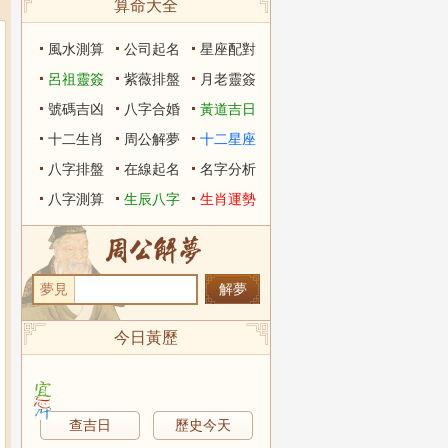
算命大全
風水測算
公司起名
星座配對
呂祖靈簽
紫薇排盤
月老靈簽
號碼吉凶
八字合婚
黃道吉日
十二生肖
周公解夢
十二星座
八字排盤
在線起名
名字分析
八字測算
生辰八字
生肖運勢
夢見
今日黃歷
查吉日
歷史今天