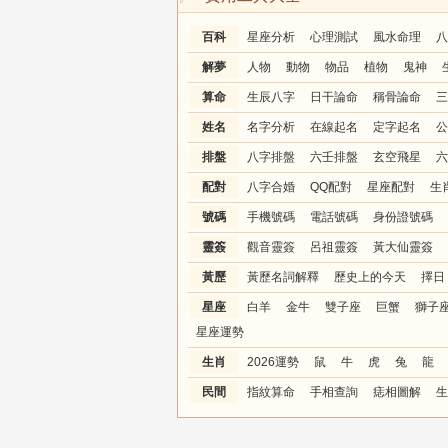
百科
星座分析
心理測試
風水命理
八
解夢
人物
動物
物品
植物
鬼神
算命
生辰八字
日干論命
稱骨論命
三
姓名
名字分析
在線起名
定字起名
公
排盤
八字排盤
六壬排盤
玄空飛星
六
配對
八字合婚
QQ配對
星座配對
生
號碼
手機號碼
電話號碼
身份證號碼
靈簽
觀音靈簽
呂祖靈簽
黃大仙靈簽
黃歷
黃歷名詞解釋
歷史上的今天
擇日
星座
白羊
金牛
雙子座
巨蟹
獅子
星座運勢
生肖
2026運勢
鼠
牛
虎
兔
龍
民間
指紋算命
手相查詢
痣相圖解
生