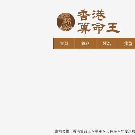
首頁
算命
姓名
排盤
當前位置：
香港算命王
>
星座
>
天秤座
> 年度运