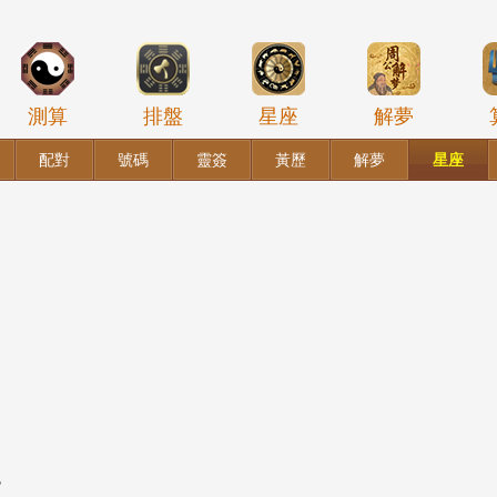
測算
排盤
星座
解夢
配對
號碼
靈簽
黃歷
解夢
星座
势