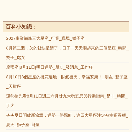
百科小知識：
2027事業巔峰三大星座_行業_職場_獅子座
8月第二週，欠的錢快還清了，日子一天天順起來的三個星座_時間_
雙子_處女
摩羯座|8月11日|明日運勢_朋友_發消息_工作狂
8月10日3個星座的桃花遍地，財氣衝天，幸福安康！_朋友_雙子座
_天蠍座
運勢搶先看8月11日週二六月廿九大勢宜忌與行動指南_是非_時間_
丁火
炎炎夏日開啟新篇章，運勢一路飄紅，這四大星座注定被幸福眷顧_
夏天_獅子座_能量