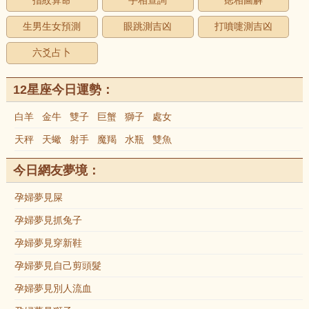
指紋算命
手相查詢
痣相圖解
生男生女預測
眼跳測吉凶
打噴嚏測吉凶
六爻占卜
12星座今日運勢：
白羊
金牛
雙子
巨蟹
獅子
處女
天秤
天蠍
射手
魔羯
水瓶
雙魚
今日網友夢境：
孕婦夢見屎
孕婦夢見抓兔子
孕婦夢見穿新鞋
孕婦夢見自己剪頭髮
孕婦夢見別人流血