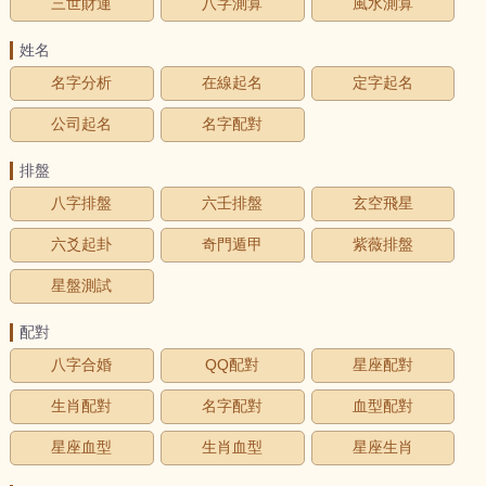
三世財運
八字測算
風水測算
姓名
名字分析
在線起名
定字起名
公司起名
名字配對
排盤
八字排盤
六壬排盤
玄空飛星
六爻起卦
奇門遁甲
紫薇排盤
星盤測試
配對
八字合婚
QQ配對
星座配對
生肖配對
名字配對
血型配對
星座血型
生肖血型
星座生肖