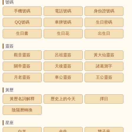
號碼
手機號碼
電話號碼
身份證號碼
QQ號碼
車牌號碼
生日密碼
生日書
生日花
出生日
靈簽
觀音靈簽
呂祖靈簽
黃大仙靈簽
關帝靈簽
天後靈簽
諸葛測字
月老靈簽
車公靈簽
王公靈簽
黃歷
黃歷名詞解釋
歷史上的今天
擇日
陰陽曆轉換
星座
白羊
金牛
雙子座