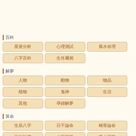
百科
星座分析
心理測試
風水命理
八字百科
生肖屬相
解夢
人物
動物
物品
植物
鬼神
生活
其他
孕婦解夢
算命
生辰八字
日干論命
稱骨論命