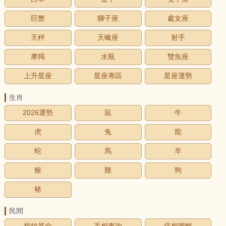
巨蟹
獅子座
處女座
天秤
天蠍座
射手
摩羯
水瓶
雙魚座
上升星座
星座專區
星座運勢
生肖
2026運勢
鼠
牛
虎
兔
龍
蛇
馬
羊
猴
雞
狗
豬
民間