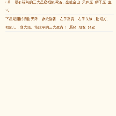
8月，最有福氣的三大星座福氣滿滿，坐擁金山_天秤座_獅子座_生
活
下星期開始橫財天降，存款翻番，左手富貴，右手良緣，財運好、
福氣旺，賺大錢、能脫單的三大生肖！_屬豬_朋友_好處