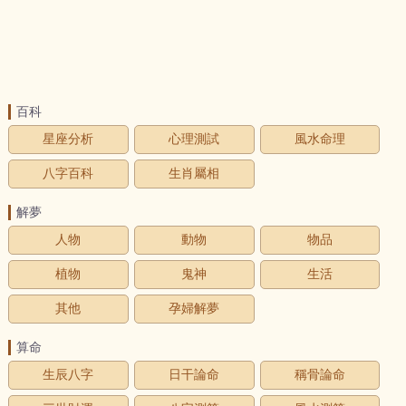
百科
星座分析
心理測試
風水命理
八字百科
生肖屬相
解夢
人物
動物
物品
植物
鬼神
生活
其他
孕婦解夢
算命
生辰八字
日干論命
稱骨論命