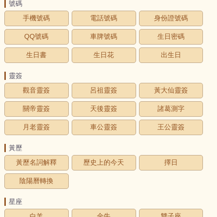
號碼
手機號碼
電話號碼
身份證號碼
QQ號碼
車牌號碼
生日密碼
生日書
生日花
出生日
靈簽
觀音靈簽
呂祖靈簽
黃大仙靈簽
關帝靈簽
天後靈簽
諸葛測字
月老靈簽
車公靈簽
王公靈簽
黃歷
黃歷名詞解釋
歷史上的今天
擇日
陰陽曆轉換
星座
白羊
金牛
雙子座