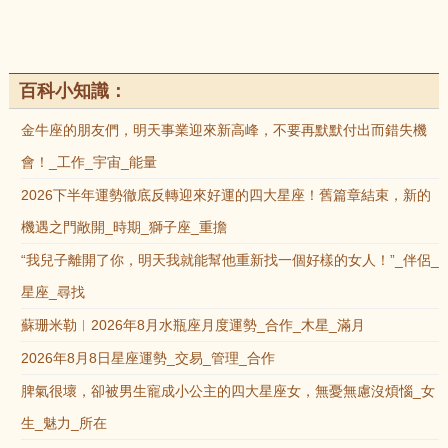
百科小知識：
金牛座的朋友們，明天事業迎來新高峰，不要再默默付出而錯失機
會！_工作_宇宙_能量
2026下半年運勢徹底反轉迎來好運的四大星座！舊篇章結束，新的
機遇之門敞開_時期_獅子座_重擔
“我兒子離開了你，明天我就能幫他重新找一個好樣的女人！”_伴侶_
星座_尋找
蘇珊米勒︱2026年8月水瓶座月度運勢_合作_木星_滿月
2026年8月8日星座運勢_交易_管理_合作
脾氣很壞，卻被男生寵成小公主的四大星座女，無憂無慮沒煩惱_女
生_魅力_所在