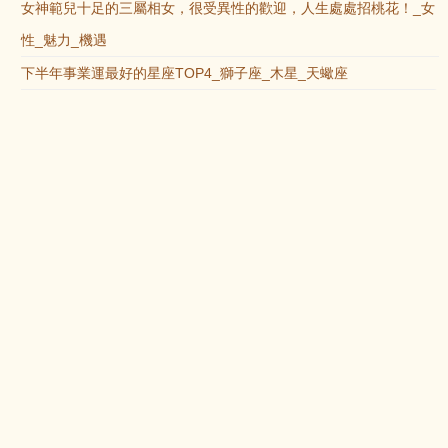
女神範兒十足的三屬相女，很受異性的歡迎，人生處處招桃花！_女
性_魅力_機遇
下半年事業運最好的星座TOP4_獅子座_木星_天蠍座