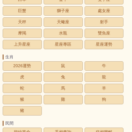
巨蟹
獅子座
處女座
天秤
天蠍座
射手
摩羯
水瓶
雙魚座
上升星座
星座專區
星座運勢
生肖
2026運勢
鼠
牛
虎
兔
龍
蛇
馬
羊
猴
雞
狗
豬
民間