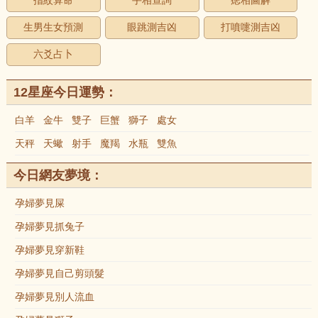
指紋算命
手相查詢
痣相圖解
生男生女預測
眼跳測吉凶
打噴嚏測吉凶
六爻占卜
12星座今日運勢：
白羊
金牛
雙子
巨蟹
獅子
處女
天秤
天蠍
射手
魔羯
水瓶
雙魚
今日網友夢境：
孕婦夢見屎
孕婦夢見抓兔子
孕婦夢見穿新鞋
孕婦夢見自己剪頭髮
孕婦夢見別人流血