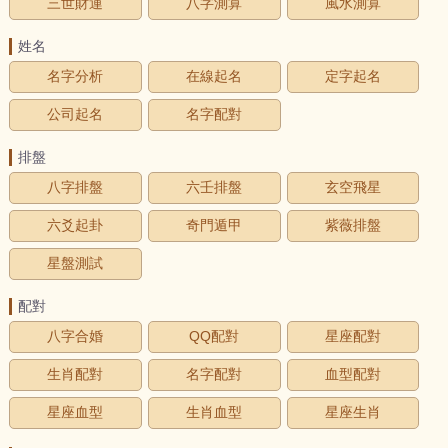
三世財運
八字測算
風水測算
姓名
名字分析
在線起名
定字起名
公司起名
名字配對
排盤
八字排盤
六壬排盤
玄空飛星
六爻起卦
奇門遁甲
紫薇排盤
星盤測試
配對
八字合婚
QQ配對
星座配對
生肖配對
名字配對
血型配對
星座血型
生肖血型
星座生肖