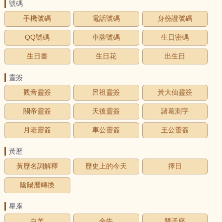
號碼
手機號碼
電話號碼
身份證號碼
QQ號碼
車牌號碼
生日密碼
生日書
生日花
出生日
靈簽
觀音靈簽
呂祖靈簽
黃大仙靈簽
關帝靈簽
天後靈簽
諸葛測字
月老靈簽
車公靈簽
王公靈簽
黃歷
黃歷名詞解釋
歷史上的今天
擇日
陰陽曆轉換
星座
白羊
金牛
雙子座