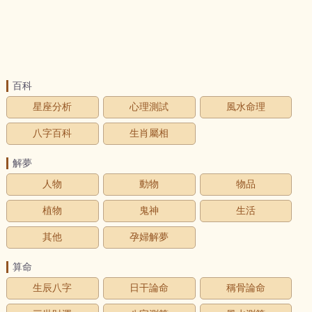
百科
星座分析
心理測試
風水命理
八字百科
生肖屬相
解夢
人物
動物
物品
植物
鬼神
生活
其他
孕婦解夢
算命
生辰八字
日干論命
稱骨論命