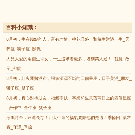
百科小知識：
8月初，生在幾點的人，富有才情，桃花旺盛，和氣生財過一生_天
秤座_獅子座_關係
人見人愛的兩個生肖女，一生追求者最多，堪稱萬人迷！_智慧_啟
示_都能
8月初，紅火運勢滿布，福氣源源不斷的四個星座，日子美滿_朋友_
獅子座_雙子座
8月初，真心對待朋友，福氣不缺，事業和生意蒸蒸日上的四個星座
_合作中_金牛座_雙子座
涼風將至，旺運長存！四大生肖的福氣要陪他們走過四季輪回_葉常
青_守護_季節