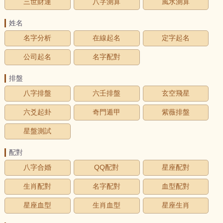
三世財運
八字測算
風水測算
姓名
名字分析
在線起名
定字起名
公司起名
名字配對
排盤
八字排盤
六壬排盤
玄空飛星
六爻起卦
奇門遁甲
紫薇排盤
星盤測試
配對
八字合婚
QQ配對
星座配對
生肖配對
名字配對
血型配對
星座血型
生肖血型
星座生肖