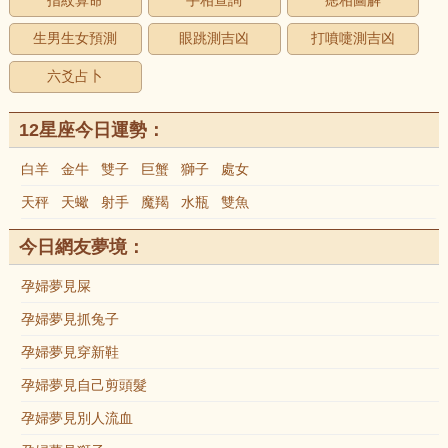
指紋算命
手相查詢
痣相圖解
生男生女預測
眼跳測吉凶
打噴嚏測吉凶
六爻占卜
12星座今日運勢：
白羊
金牛
雙子
巨蟹
獅子
處女
天秤
天蠍
射手
魔羯
水瓶
雙魚
今日網友夢境：
孕婦夢見屎
孕婦夢見抓兔子
孕婦夢見穿新鞋
孕婦夢見自己剪頭髮
孕婦夢見別人流血