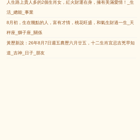
人生路上貴人多的2個生肖女，紅火財運在身，擁有美滿愛情！_生
活_總能_事業
8月初，生在幾點的人，富有才情，桃花旺盛，和氣生財過一生_天
秤座_獅子座_關係
黃歷新說：26年8月7日週五農歷六月廿五，十二生肖宜忌吉兇早知
道_吉神_日子_朋友