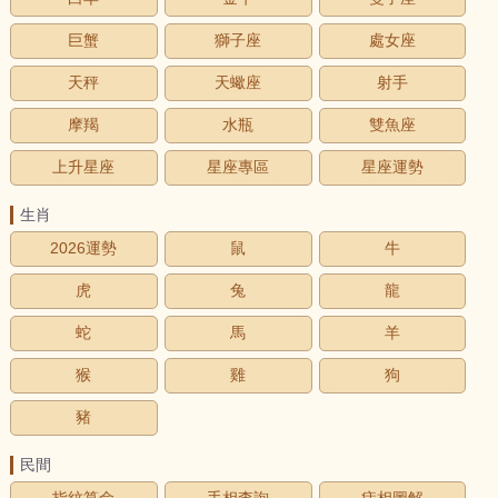
巨蟹
獅子座
處女座
天秤
天蠍座
射手
摩羯
水瓶
雙魚座
上升星座
星座專區
星座運勢
生肖
2026運勢
鼠
牛
虎
兔
龍
蛇
馬
羊
猴
雞
狗
豬
民間