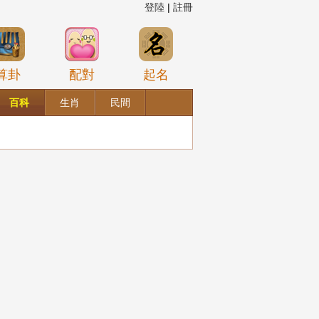
登陸
|
註冊
算卦
配對
起名
百科
生肖
民間