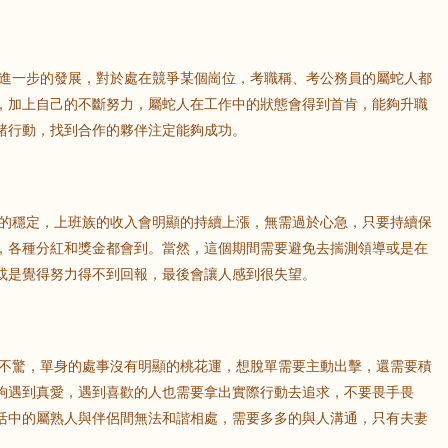
鼠
牛
虎
進一步的發展，對於處在競爭某個崗位，考職稱、考公務員的屬蛇人都
，加上自己的不斷努力，屬蛇人在工作中的狀態會得到首肯，能夠升職
諸行動，找到合作的夥伴注定能夠成功。
龍
蛇
馬
猴
雞
狗
的穩定，上班族的收入會明顯的持續上漲，無需過於心急，只要持續保
，各種分紅和獎金都會到。當然，這個期間需要避免去揣測領導或是在
或是覺得努力得不到回報，最後會讓人感到很失望。
不驚，單身的處事沒有明顯的桃花運，想脫單需要主動出擊，還需要積
夠遇到真愛，遇到喜歡的人也需要拿出實際行動去追求，不要畏手畏
活中的屬熟人與伴侶間無法和諧相處，需要多多的與人溝通，只有夫妻