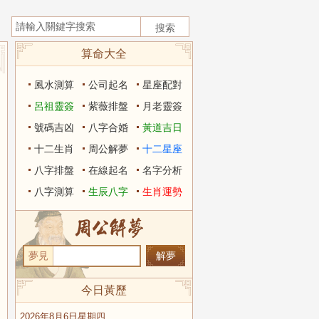
算命大全
風水測算
公司起名
星座配對
呂祖靈簽
紫薇排盤
月老靈簽
號碼吉凶
八字合婚
黃道吉日
十二生肖
周公解夢
十二星座
八字排盤
在線起名
名字分析
八字測算
生辰八字
生肖運勢
夢見
今日黃歷
2026年8月6日星期四