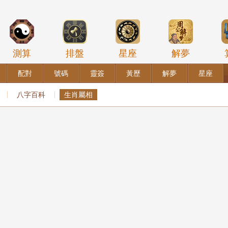
測算
排盤
星座
解夢
配對
號碼
靈簽
黃歷
解夢
星座
八字百科
生肖屬相