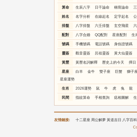
算命
生辰八字
日干論命
稱骨論命
三
姓名
名字分析
在線起名
定字起名
公
排盤
八字排盤
六壬排盤
玄空飛星
六
配對
八字合婚
QQ配對
星座配對
生
號碼
手機號碼
電話號碼
身份證號碼
靈簽
觀音靈簽
呂祖靈簽
黃大仙靈簽
黃歷
黃歷名詞解釋
歷史上的今天
擇日
星座
白羊
金牛
雙子座
巨蟹
獅子
星座運勢
生肖
2026運勢
鼠
牛
虎
兔
龍
民間
指紋算命
手相查詢
痣相圖解
生
友情鏈接:
十二星座
周公解夢
黃道吉日
八字百科
Co