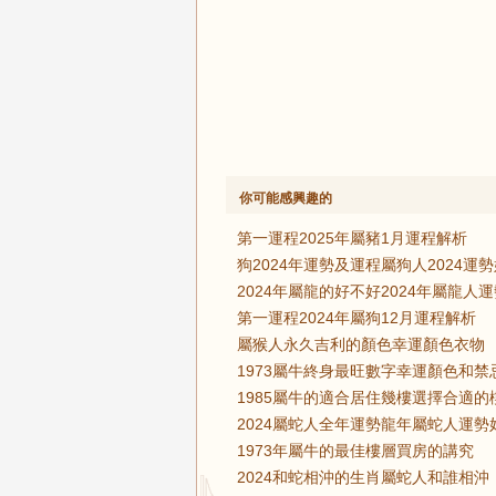
你可能感興趣的
第一運程2025年屬豬1月運程解析
狗2024年運勢及運程屬狗人2024運
2024年屬龍的好不好2024年屬龍人
第一運程2024年屬狗12月運程解析
屬猴人永久吉利的顏色幸運顏色衣物
1973屬牛終身最旺數字幸運顏色和禁
1985屬牛的適合居住幾樓選擇合適的
2024屬蛇人全年運勢龍年屬蛇人運勢
1973年屬牛的最佳樓層買房的講究
2024和蛇相沖的生肖屬蛇人和誰相沖