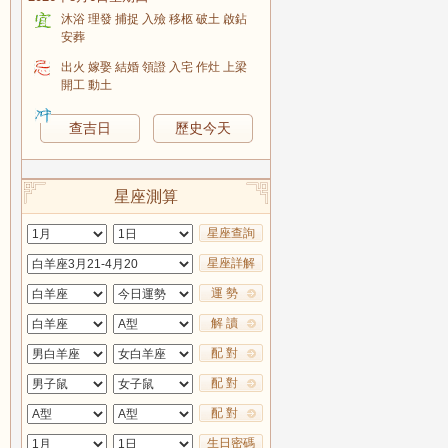
沐浴 理發 捕捉 入殮 移柩 破土 啟鉆
安葬
出火 嫁娶 結婚 領證 入宅 作灶 上梁
開工 動土
查吉日
歷史今天
星座測算
星座查詢
星座詳解
運 勢
解 讀
配 對
配 對
配 對
生日密碼