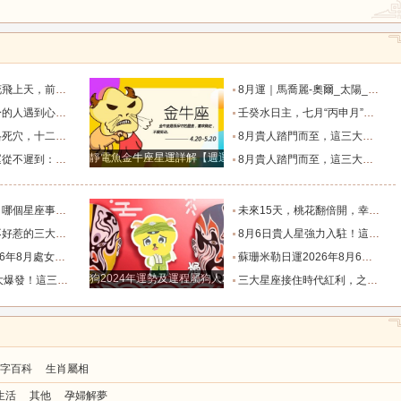
蜜生活的星座！_愛情_雙子座_重逢
8月運｜馬喬麗-奧爾_太陽_迦勒_生活節奏
顯的三個星座_雙子座_時間_感情
壬癸水日主，七月“丙申月”，情感運解析_申沖_單身_陰歷
誰最醜？_感情_愛情_才能
8月貴人踏門而至，這三大星座喜迎難得的大好運勢！_朋友_夏末秋_輕鬆感
靜電魚金牛座星運詳解【週運2024年12月9日-12月15日】
運悄然圍繞_獅子座_生活_雙子座
8月貴人踏門而至，這三大星座喜迎難得的大好運勢！_朋友_夏末秋_輕鬆感
最好？_能力_變化_同情心
未來15天，桃花翻倍開，幸福主動找上門，4星座與真愛喜結連理_愛情_雙子座_金牛座
肖_特質_底線_衝突
8月6日貴人星強力入駐！這四大星座告別“孤軍奮戰”，未來30天逢兇化吉，借力暴富！_小人_合作_伯樂
度運勢_工作_木星_滿月
蘇珊米勒日運2026年8月6日十二星座運勢_土星_太陽_內心
狗2024年運勢及運程屬狗人2024運勢好嗎
“貴人送財”，翻身做主人！_小人_回報_遠超
三大星座接住時代紅利，之前吃虧隱忍，全部轉化為晚年財富_行業_合作_人情
字百科
生肖屬相
生活
其他
孕婦解夢