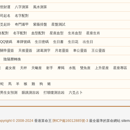
世財運
八字測算
風水測算
司起名
名字配對
爻起卦
奇門遁甲
紫薇排盤
星盤測試
肖配對
名字配對
血型配對
星座血型
生肖血型
星座生肖
QQ號碼
車牌號碼
生日密碼
生日書
生日花
出生日
關帝靈簽
天後靈簽
諸葛測字
月老靈簽
車公靈簽
王公靈簽
陰陽曆轉換
座
處女座
天秤
天蠍座
射手
摩羯
水瓶
雙魚座
上升星座
星座專區
蛇
馬
羊
猴
雞
狗
豬
男生女預測
眼跳測吉凶
打噴嚏測吉凶
六爻占卜
pyright © 2008-2024
香港算命王
陝ICP備16012885號-3
最全最準的算命網站
site