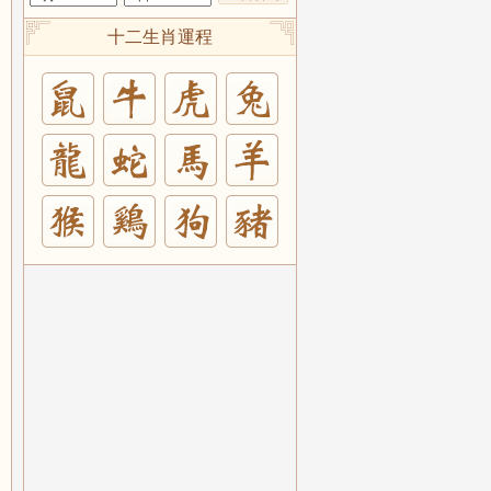
十二生肖運程
兔
羊
豬