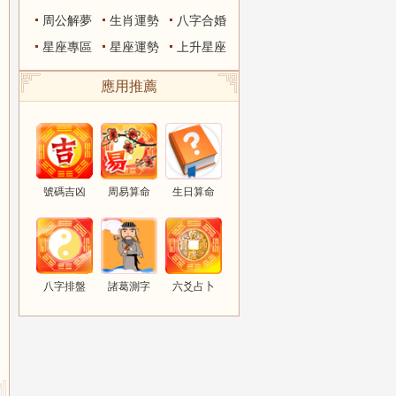
周公解夢
生肖運勢
八字合婚
星座專區
星座運勢
上升星座
應用推薦
號碼吉凶
周易算命
生日算命
八字排盤
諸葛測字
六爻占卜