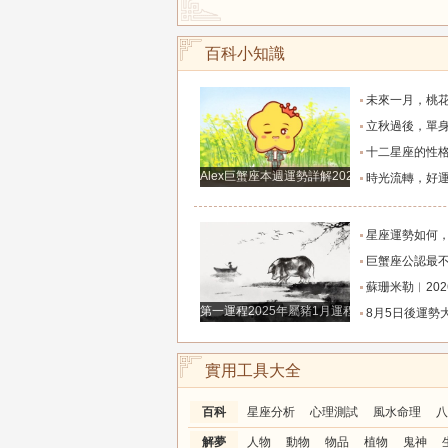
百科小知識
未來一月，桃花飛上天，前任主動回眸，回到甜
立秋過後，單身的人遇到心動對象，脫單信號明
十二星座的性格死穴，十二星座女生
Alex巨蟹座本週運勢詳解2024.12.23-12.29
時光流轉，好運從不遲到：這些星座日日被幸
星座運勢如何，哪個星座事業運勢
巨蟹座公認最不好惹的三大生
蘇珊米勒︱2026年8月處女座月
第一運程2025年屬豬1月運程解析
8月5日後運勢大爆發！這三大星座受夠了窮苦，終於熬到
實用工具大全
百科
星座分析
心理測試
風水命理
八
解夢
人物
動物
物品
植物
鬼神