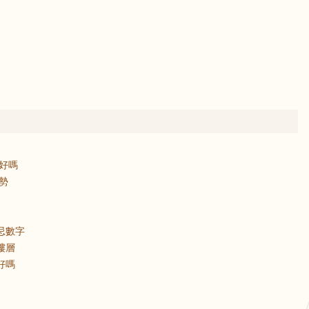
勢好嗎
運勢
忌數字
樓層
好嗎