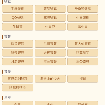
號碼
手機號碼
電話號碼
身份證號碼
QQ號碼
車牌號碼
生日密碼
生日書
生日花
出生日
靈簽
觀音靈簽
呂祖靈簽
黃大仙靈簽
關帝靈簽
天後靈簽
諸葛測字
月老靈簽
車公靈簽
王公靈簽
黃歷
黃歷名詞解釋
歷史上的今天
擇日
陰陽曆轉換
星座
白羊
金牛
雙子座