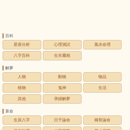
百科
星座分析
心理測試
風水命理
八字百科
生肖屬相
解夢
人物
動物
物品
植物
鬼神
生活
其他
孕婦解夢
算命
生辰八字
日干論命
稱骨論命