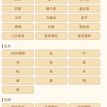
巨蟹
獅子座
處女座
天秤
天蠍座
射手
摩羯
水瓶
雙魚座
上升星座
星座專區
星座運勢
生肖
2026運勢
鼠
牛
虎
兔
龍
蛇
馬
羊
猴
雞
狗
豬
民間