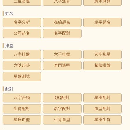
三世財運
八字測算
風水測算
姓名
名字分析
在線起名
定字起名
公司起名
名字配對
排盤
八字排盤
六壬排盤
玄空飛星
六爻起卦
奇門遁甲
紫薇排盤
星盤測試
配對
八字合婚
QQ配對
星座配對
生肖配對
名字配對
血型配對
星座血型
生肖血型
星座生肖