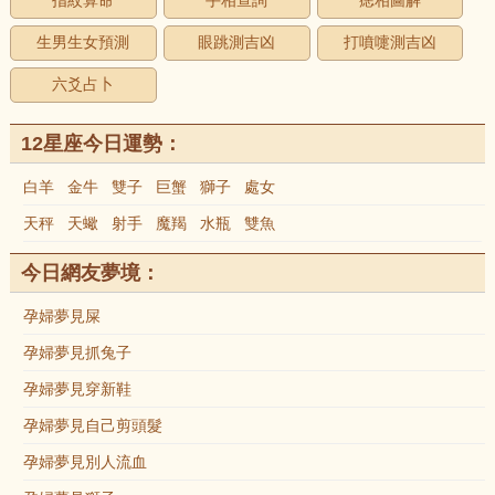
指紋算命
手相查詢
痣相圖解
生男生女預測
眼跳測吉凶
打噴嚏測吉凶
六爻占卜
12星座今日運勢：
白羊
金牛
雙子
巨蟹
獅子
處女
天秤
天蠍
射手
魔羯
水瓶
雙魚
今日網友夢境：
孕婦夢見屎
孕婦夢見抓兔子
孕婦夢見穿新鞋
孕婦夢見自己剪頭髮
孕婦夢見別人流血