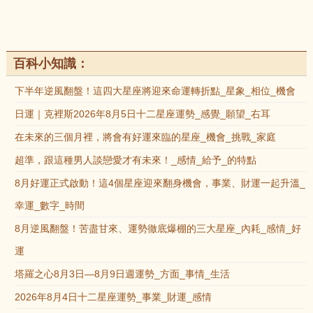
百科小知識：
下半年逆風翻盤！這四大星座將迎來命運轉折點_星象_相位_機會
日運｜克裡斯2026年8月5日十二星座運勢_感覺_願望_右耳
在未來的三個月裡，將會有好運來臨的星座_機會_挑戰_家庭
超準，跟這種男人談戀愛才有未來！_感情_給予_的特點
8月好運正式啟動！這4個星座迎來翻身機會，事業、財運一起升溫_
幸運_數字_時間
8月逆風翻盤！苦盡甘來、運勢徹底爆棚的三大星座_內耗_感情_好
運
塔羅之心8月3日—8月9日週運勢_方面_事情_生活
2026年8月4日十二星座運勢_事業_財運_感情