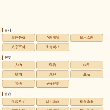
百科
星座分析
心理測試
風水命理
八字百科
生肖屬相
解夢
人物
動物
物品
植物
鬼神
生活
其他
孕婦解夢
算命
生辰八字
日干論命
稱骨論命