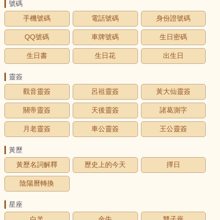
號碼
手機號碼
電話號碼
身份證號碼
QQ號碼
車牌號碼
生日密碼
生日書
生日花
出生日
靈簽
觀音靈簽
呂祖靈簽
黃大仙靈簽
關帝靈簽
天後靈簽
諸葛測字
月老靈簽
車公靈簽
王公靈簽
黃歷
黃歷名詞解釋
歷史上的今天
擇日
陰陽曆轉換
星座
白羊
金牛
雙子座