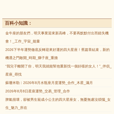
百科小知識：
金牛座的朋友們，明天事業迎來新高峰，不要再默默付出而錯失機
會！_工作_宇宙_能量
2026下半年運勢徹底反轉迎來好運的四大星座！舊篇章結束，新的
機遇之門敞開_時期_獅子座_重擔
“我兒子離開了你，明天我就能幫他重新找一個好樣的女人！”_伴侶_
星座_尋找
蘇珊米勒︱2026年8月水瓶座月度運勢_合作_木星_滿月
2026年8月8日星座運勢_交易_管理_合作
脾氣很壞，卻被男生寵成小公主的四大星座女，無憂無慮沒煩惱_女
生_魅力_所在