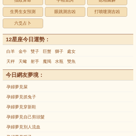
指紋算命
手相查詢
痣相圖解
生男生女預測
眼跳測吉凶
打噴嚏測吉凶
六爻占卜
12星座今日運勢：
白羊
金牛
雙子
巨蟹
獅子
處女
天秤
天蠍
射手
魔羯
水瓶
雙魚
今日網友夢境：
孕婦夢見屎
孕婦夢見抓兔子
孕婦夢見穿新鞋
孕婦夢見自己剪頭髮
孕婦夢見別人流血