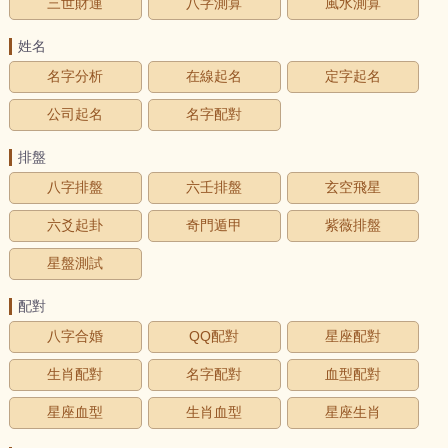
三世財運
八字測算
風水測算
姓名
名字分析
在線起名
定字起名
公司起名
名字配對
排盤
八字排盤
六壬排盤
玄空飛星
六爻起卦
奇門遁甲
紫薇排盤
星盤測試
配對
八字合婚
QQ配對
星座配對
生肖配對
名字配對
血型配對
星座血型
生肖血型
星座生肖