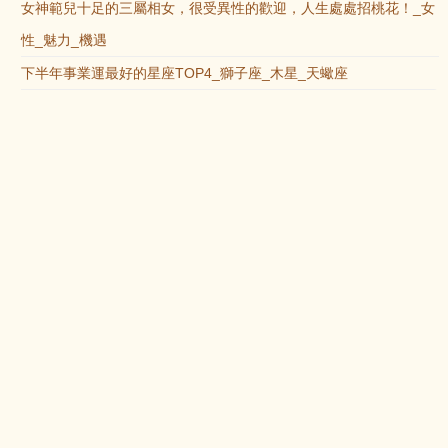
女神範兒十足的三屬相女，很受異性的歡迎，人生處處招桃花！_女
性_魅力_機遇
下半年事業運最好的星座TOP4_獅子座_木星_天蠍座