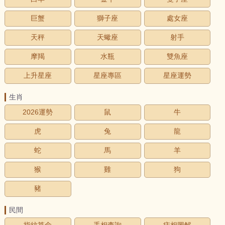
巨蟹
獅子座
處女座
天秤
天蠍座
射手
摩羯
水瓶
雙魚座
上升星座
星座專區
星座運勢
生肖
2026運勢
鼠
牛
虎
兔
龍
蛇
馬
羊
猴
雞
狗
豬
民間