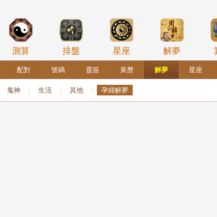
測算
排盤
星座
解夢
配對
號碼
靈簽
黃歷
解夢
星座
鬼神
生活
其他
孕婦解夢