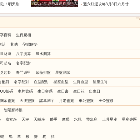
狗2024年運勢及運程屬狗人2024運勢好嗎
花和破財的陰霾！_宇宙_機會_方也會
週六好運攻略8月8日六月廿六，十二生肖運勢及注意事項_調和_衣飾_事務
字百科
生肖屬相
生活
其他
孕婦解夢
世財運
八字測算
風水測算
司起名
名字配對
爻起卦
奇門遁甲
紫薇排盤
星盤測試
肖配對
名字配對
血型配對
星座血型
生肖血型
星座生肖
QQ號碼
車牌號碼
生日密碼
生日書
生日花
出生日
關帝靈簽
天後靈簽
諸葛測字
月老靈簽
車公靈簽
王公靈簽
陰陽曆轉換
座
處女座
天秤
天蠍座
射手
摩羯
水瓶
雙魚座
上升星座
星座專區
蛇
馬
羊
猴
雞
狗
豬