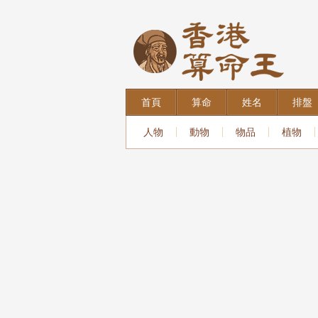
首頁
算命
姓名
排盤
人物
動物
物品
植物