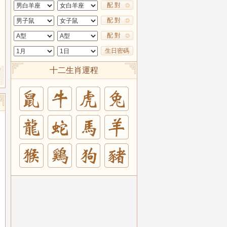
配 對
配 對
配 對
生日密碼
十二生肖運程
兔
羊
豬