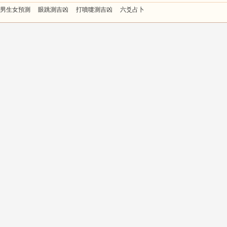
男生女預測
眼跳測吉凶
打噴嚏測吉凶
六爻占卜