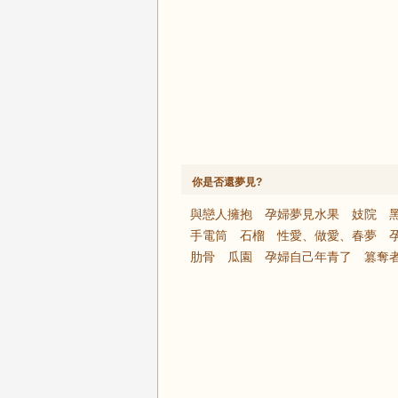
你是否還夢見?
與戀人擁抱
孕婦夢見水果
妓院
手電筒
石榴
性愛、做愛、春夢
肋骨
瓜園
孕婦自己年青了
篡奪