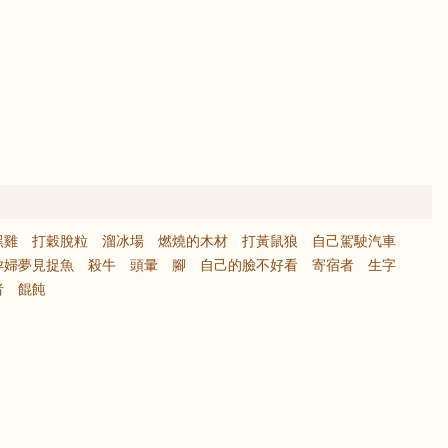
黑雞
打穀脫粒
溜冰場
燃燒的木材
打黃鼠狼
自己駕駛汽車
孕婦夢見捉魚
殺牛
頭暈
腳
自己的臉不好看
寄宿者
生字
者
餛飩