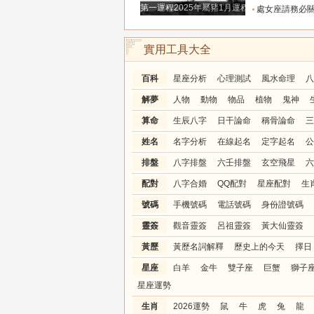
第一運程2025年屬豬1月運程解析
處女座請務必關注！明天別再自我委屈，趕走爛桃
實用工具大全
百科
星座分析
心理測試
風水命理
八
解夢
人物
動物
物品
植物
鬼神
算命
生辰八字
日干論命
稱骨論命
三
姓名
名字分析
在線起名
定字起名
公
排盤
八字排盤
六壬排盤
玄空飛星
六
配對
八字合婚
QQ配對
星座配對
生
號碼
手機號碼
電話號碼
身份證號碼
靈簽
觀音靈簽
呂祖靈簽
黃大仙靈簽
黃歷
黃歷名詞解釋
歷史上的今天
擇日
星座
白羊
金牛
雙子座
巨蟹
獅子
星座運勢
生肖
2026運勢
鼠
牛
虎
兔
龍