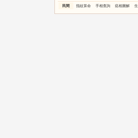
民間
指紋算命
手相查詢
痣相圖解
生