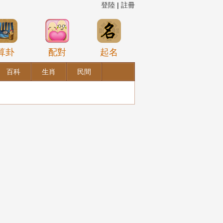
登陸
|
註冊
算卦
配對
起名
百科
生肖
民間