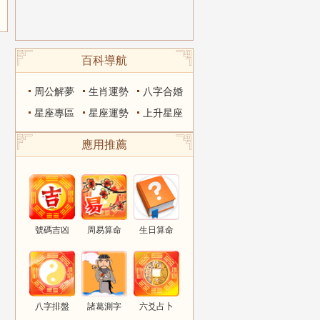
百科導航
周公解夢
生肖運勢
八字合婚
星座專區
星座運勢
上升星座
應用推薦
號碼吉凶
周易算命
生日算命
八字排盤
諸葛測字
六爻占卜