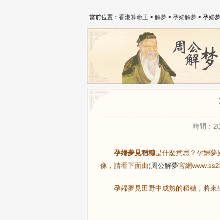
當前位置：
香港算命王
>
解夢
>
孕婦解夢
> 孕婦
時間：20
孕婦夢見稻穗
是什麼意思？孕婦夢
像，請看下面由(
周公解夢
官網www.s
孕婦夢見田野中成熟的稻穗，將來生