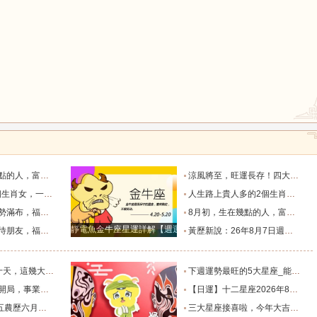
鼠
牛
虎
龍
蛇
馬
生財過一生_天秤座_獅子座_關係
涼風將至，旺運長存！四大生肖的福氣要陪他們走過四季輪回_葉常青_守護_季節
堪稱萬人迷！_智慧_啟示_都能
人生路上貴人多的2個生肖女，紅火財運在身，擁有美滿愛情！_生活_總能_事業
猴
雞
狗
，日子美滿_朋友_獅子座_雙子座
8月初，生在幾點的人，富有才情，桃花旺盛，和氣生財過一生_天秤座_獅子座_關係
靜電魚金牛座星運詳解【週運2024年12月9日-12月15日】
上的四個星座_合作中_金牛座_雙子座
黃歷新說：26年8月7日週五農歷六月廿五，十二生肖宜忌吉兇早知道_吉神_日子_朋友
福家底日漸變得厚實富足_池池_財運_時間
下週運勢最旺的5大星座_能量_木星_獅子座
的4個星座_財運亨通_獅子座_天蠍座
【日運】十二星座2026年8月8日運勢播報_方面_感情_工作時
及注意事項_工作_話說_生活
三大星座接喜啦，今年大吉大利，財氣逼人，榮華富貴擋不住。_天蠍座_財富_智慧