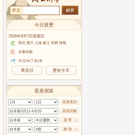
夢見
今日黃歷
2026年8月7日星期五
祭祀 塞穴 入殮 破土 安葬 移柩
余事勿取
牛日沖(丁未)羊
查吉日
歷史今天
星座測算
星座查詢
星座詳解
運 勢
解 讀