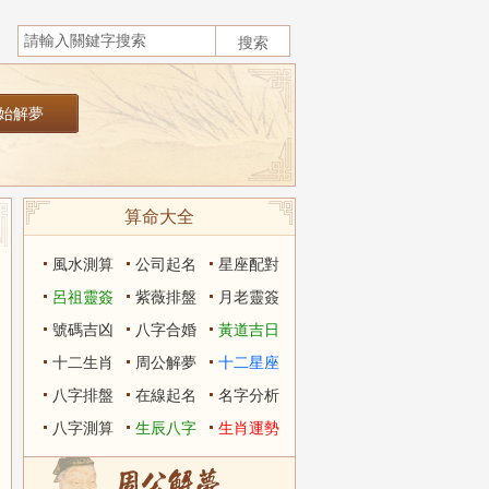
算命大全
風水測算
公司起名
星座配對
呂祖靈簽
紫薇排盤
月老靈簽
號碼吉凶
八字合婚
黃道吉日
十二生肖
周公解夢
十二星座
八字排盤
在線起名
名字分析
八字測算
生辰八字
生肖運勢