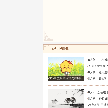
百科小知識
8月初，生在幾點的人，富有才情，桃花旺盛，和氣
人見人愛的兩個生肖女，一生追求者最多，
8月初，紅火運勢滿布，福氣源源不斷的四個星座
Alex巨蟹座本週運勢詳解2024.12.23-12.29
8月初，真心對待朋友，福氣不缺，事業和生意蒸蒸日
8月7日起往後十天，這幾大生肖財神安穩落座，聚財納
8月初，有個好開局，事業賺錢多，升職快，福氣指數高
26年8月7日週五農歷六月廿五十二生肖運勢