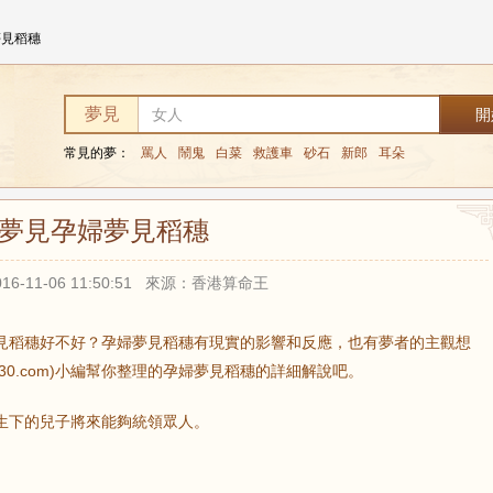
夢見稻穗
夢見
常見的夢：
罵人
鬧鬼
白菜
救護車
砂石
新郎
耳朵
夢見孕婦夢見稻穗
16-11-06 11:50:51 來源：香港算命王
見稻穗好不好？孕婦夢見稻穗有現實的影響和反應，也有夢者的主觀想
s230.com)小編幫你整理的孕婦夢見稻穗的詳細解說吧。
下的兒子將來能夠統領眾人。