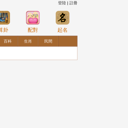
登陸
|
註冊
算卦
配對
起名
百科
生肖
民間