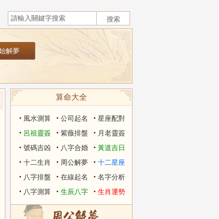
算命大全
風水測算
公司起名
星座配對
呂祖靈簽
紫薇排盤
月老靈簽
號碼吉凶
八字合婚
黃道吉日
十二生肖
周公解夢
十二星座
八字排盤
在線起名
名字分析
八字測算
生辰八字
生肖運勢