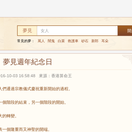
日
夢見
常見的夢：
罵人
鬧鬼
白菜
救護車
砂石
新郎
耳朵
夢見週年紀念日
16-10-03 16:58:48 來源：香港算命王
人們通過宗教儀式慶祝重新開始的過程。
一個階段的結束，另一個階段的開始。
大的轉變。
表一個隆重而又神聖的開端。