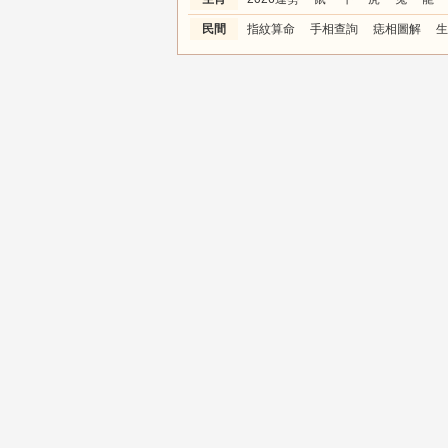
民間
指紋算命
手相查詢
痣相圖解
生