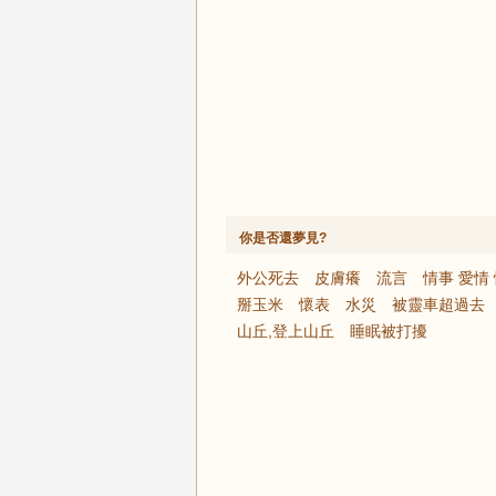
你是否還夢見?
外公死去
皮膚癢
流言
情事 愛情
掰玉米
懷表
水災
被靈車超過去
山丘,登上山丘
睡眠被打擾