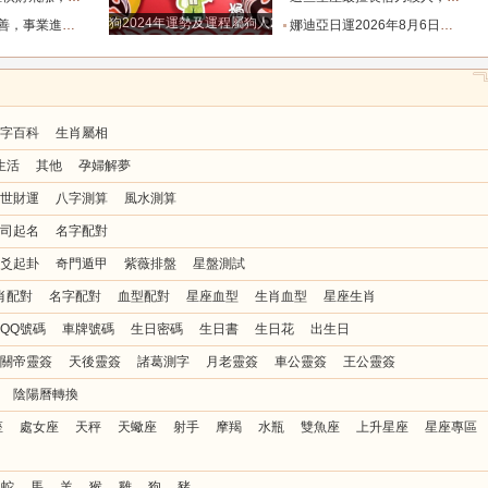
狗2024年運勢及運程屬狗人2024運勢好嗎
橋的四個星座_金牛座_初將_天秤座
娜迪亞日運2026年8月6日週四每日星座運勢_數字_相關_情緒
字百科
生肖屬相
生活
其他
孕婦解夢
世財運
八字測算
風水測算
司起名
名字配對
爻起卦
奇門遁甲
紫薇排盤
星盤測試
肖配對
名字配對
血型配對
星座血型
生肖血型
星座生肖
QQ號碼
車牌號碼
生日密碼
生日書
生日花
出生日
關帝靈簽
天後靈簽
諸葛測字
月老靈簽
車公靈簽
王公靈簽
陰陽曆轉換
座
處女座
天秤
天蠍座
射手
摩羯
水瓶
雙魚座
上升星座
星座專區
蛇
馬
羊
猴
雞
狗
豬