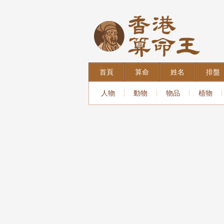
首頁
算命
姓名
排盤
人物
動物
物品
植物