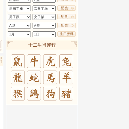
配 對
配 對
配 對
生日密碼
十二生肖運程
兔
羊
豬