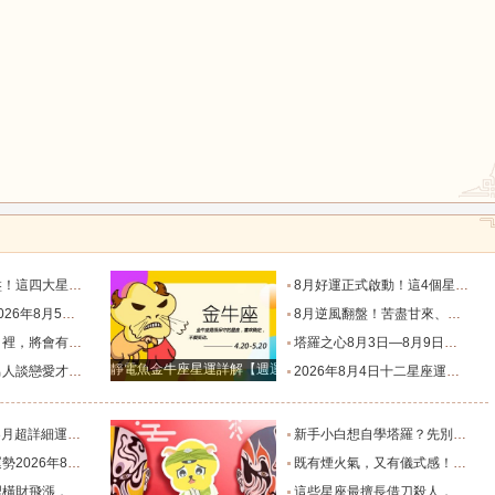
鼠
牛
虎
龍
蛇
馬
運轉折點_星象_相位_機會
8月好運正式啟動！這4個星座迎來翻身機會，事業、財運一起升溫_幸運_數字_時間
星座運勢_感覺_願望_右耳
8月逆風翻盤！苦盡甘來、運勢徹底爆棚的三大星座_內耗_感情_好運
臨的星座_機會_挑戰_家庭
塔羅之心8月3日—8月9日週運勢_方面_事情_生活
猴
雞
狗
靜電魚金牛座星運詳解【週運2024年12月9日-12月15日】
來！_感情_給予_的特點
2026年8月4日十二星座運勢_事業_財運_感情
析！_束明亮_能量_什麽
新手小白想自學塔羅？先別急著買牌，這份書單和真心話請收好_職業_客人_門店
月4日_幸運_綜合_物品
既有煙火氣，又有儀式感！這三個生肖，最擅長把日子過成詩！_生活_習慣_屬雞
旺到爆的星座_愛情_都為之_財富
這些星座最擅長借刀殺人，背後使絆子從不手軟_雙子座_能在_心思