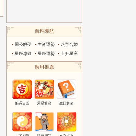
百科導航
周公解夢
生肖運勢
八字合婚
星座專區
星座運勢
上升星座
應用推薦
號碼吉凶
周易算命
生日算命
八字排盤
諸葛測字
六爻占卜