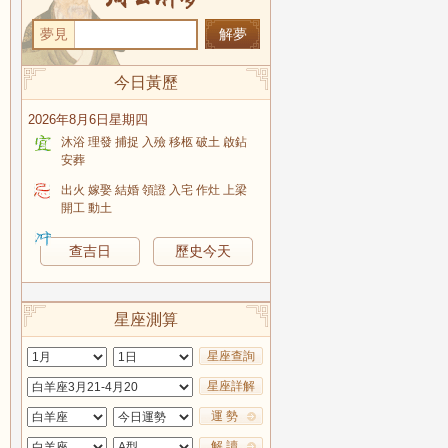
夢見
今日黃歷
2026年8月6日星期四
沐浴 理發 捕捉 入殮 移柩 破土 啟鉆
安葬
出火 嫁娶 結婚 領證 入宅 作灶 上梁
開工 動土
查吉日
歷史今天
星座測算
星座查詢
星座詳解
運 勢
解 讀