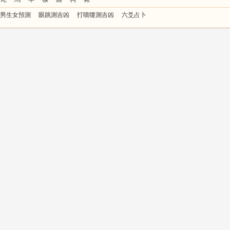
男生女預測
眼跳測吉凶
打噴嚏測吉凶
六爻占卜