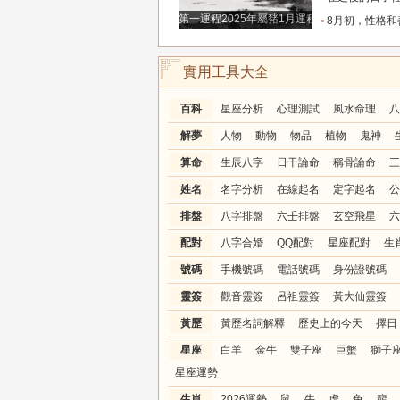
第一運程2025年屬豬1月運程解析
8月初，性格和善，事業進步飛速，全是貴人鋪路搭
實用工具大全
百科
星座分析
心理測試
風水命理
八
解夢
人物
動物
物品
植物
鬼神
算命
生辰八字
日干論命
稱骨論命
三
姓名
名字分析
在線起名
定字起名
公
排盤
八字排盤
六壬排盤
玄空飛星
六
配對
八字合婚
QQ配對
星座配對
生
號碼
手機號碼
電話號碼
身份證號碼
靈簽
觀音靈簽
呂祖靈簽
黃大仙靈簽
黃歷
黃歷名詞解釋
歷史上的今天
擇日
星座
白羊
金牛
雙子座
巨蟹
獅子
星座運勢
生肖
2026運勢
鼠
牛
虎
兔
龍