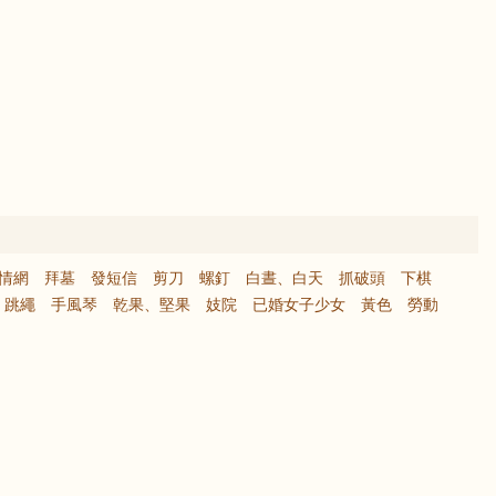
 情網
拜墓
發短信
剪刀
螺釘
白晝、白天
抓破頭
下棋
跳繩
手風琴
乾果、堅果
妓院
已婚女子少女
黃色
勞動