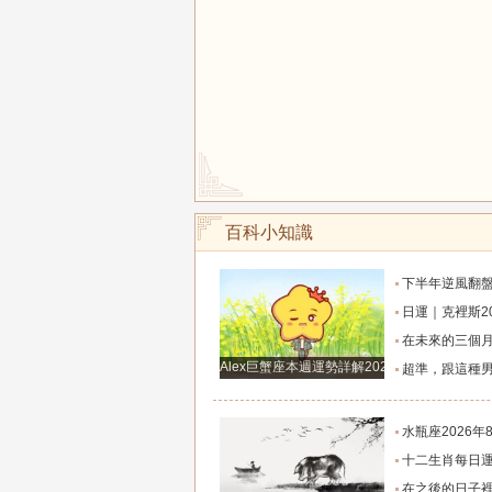
百科小知識
下半年逆風翻盤！這四大星座將迎來命
日運｜克裡斯2026年8月5日十二
在未來的三個月裡，將會有好運來
Alex巨蟹座本週運勢詳解2024.12.23-12.29
超準，跟這種男人談戀愛才有未
水瓶座2026年8月超詳細運勢解
十二生肖每日運勢2026年8
在之後的日子裡橫財飛漲，賺足財庫，桃花