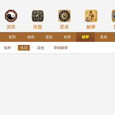
測算
排盤
星座
解夢
配對
號碼
靈簽
黃歷
解夢
星座
鬼神
生活
其他
孕婦解夢