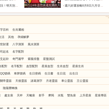
狗2024年運勢及運程屬狗人2024運勢好嗎
花和破財的陰霾！_宇宙_機會_方也會
週六好運攻略8月8日六月廿六，十二生肖運勢及注意事項_調和_衣飾_事務
字百科
生肖屬相
生活
其他
孕婦解夢
世財運
八字測算
風水測算
司起名
名字配對
爻起卦
奇門遁甲
紫薇排盤
星盤測試
肖配對
名字配對
血型配對
星座血型
生肖血型
星座生肖
QQ號碼
車牌號碼
生日密碼
生日書
生日花
出生日
關帝靈簽
天後靈簽
諸葛測字
月老靈簽
車公靈簽
王公靈簽
陰陽曆轉換
座
處女座
天秤
天蠍座
射手
摩羯
水瓶
雙魚座
上升星座
星座專區
蛇
馬
羊
猴
雞
狗
豬