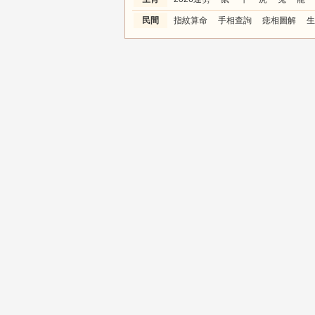
民間
指紋算命
手相查詢
痣相圖解
生