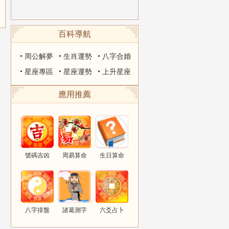
百科導航
周公解夢
生肖運勢
八字合婚
星座專區
星座運勢
上升星座
應用推薦
號碼吉凶
周易算命
生日算命
八字排盤
諸葛測字
六爻占卜