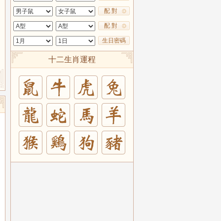
配 對
配 對
生日密碼
十二生肖運程
兔
羊
豬