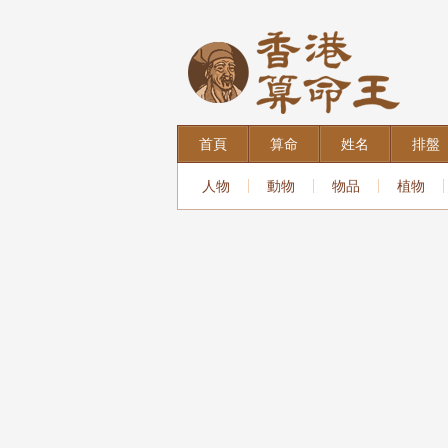
首頁
算命
姓名
排盤
人物
動物
物品
植物