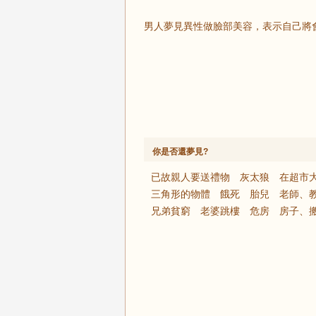
男人夢見異性做臉部美容，表示自己將
你是否還夢見?
已故親人要送禮物
灰太狼
在超市
三角形的物體
餓死
胎兒
老師、
兄弟貧窮
老婆跳樓
危房
房子、