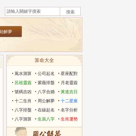
算命大全
風水測算
公司起名
星座配對
呂祖靈簽
紫薇排盤
月老靈簽
號碼吉凶
八字合婚
黃道吉日
十二生肖
周公解夢
十二星座
八字排盤
在線起名
名字分析
八字測算
生辰八字
生肖運勢