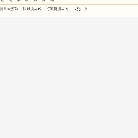
男生女預測
眼跳測吉凶
打噴嚏測吉凶
六爻占卜