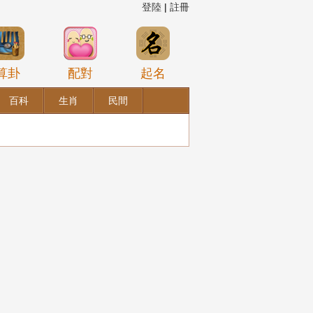
登陸
|
註冊
算卦
配對
起名
百科
生肖
民間