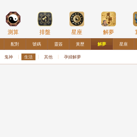
測算
排盤
星座
解夢
配對
號碼
靈簽
黃歷
解夢
星座
鬼神
生活
其他
孕婦解夢