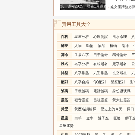
第一運程2025年屬豬1月運程解析
處女座請務必關注！明天別再自我委屈，趕走爛桃
實用工具大全
百科
星座分析
心理測試
風水命理
八
解夢
人物
動物
物品
植物
鬼神
算命
生辰八字
日干論命
稱骨論命
三
姓名
名字分析
在線起名
定字起名
公
排盤
八字排盤
六壬排盤
玄空飛星
六
配對
八字合婚
QQ配對
星座配對
生
號碼
手機號碼
電話號碼
身份證號碼
靈簽
觀音靈簽
呂祖靈簽
黃大仙靈簽
黃歷
黃歷名詞解釋
歷史上的今天
擇日
星座
白羊
金牛
雙子座
巨蟹
獅子
星座運勢
生肖
2026運勢
鼠
牛
虎
兔
龍