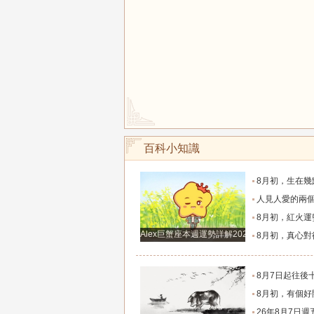
百科小知識
8月初，生在幾點的人，富有才情，桃花旺盛，和氣
人見人愛的兩個生肖女，一生追求者最多，
8月初，紅火運勢滿布，福氣源源不斷的四個星座
Alex巨蟹座本週運勢詳解2024.12.23-12.29
8月初，真心對待朋友，福氣不缺，事業和生意蒸蒸日
8月7日起往後十天，這幾大生肖財神安穩落座，聚財納
8月初，有個好開局，事業賺錢多，升職快，福氣指數高
26年8月7日週五農歷六月廿五十二生肖運勢