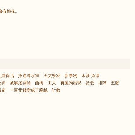
會有桃花。
大買食品
掉進渾水裡
天文學家
新事物
水塘 魚塘
教師
被解雇開除
曲橋
工人
有瘋狗出現
詩歌
排隊
五穀
搬家
一百元錢變成了廢紙
計數