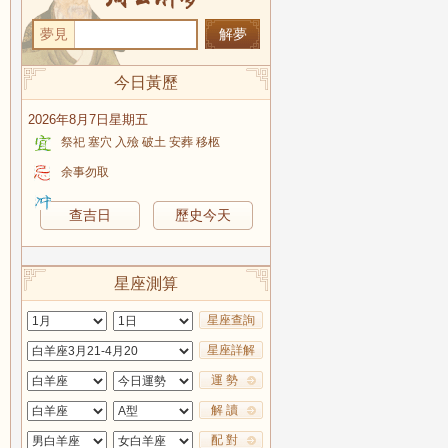
夢見
今日黃歷
2026年8月7日星期五
祭祀 塞穴 入殮 破土 安葬 移柩
余事勿取
查吉日
歷史今天
星座測算
星座查詢
星座詳解
運 勢
解 讀
配 對