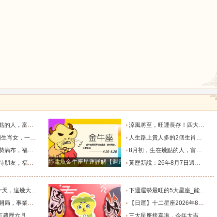
鼠
牛
虎
龍
蛇
馬
生財過一生_天秤座_獅子座_關係
涼風將至，旺運長存！四大生肖的福氣要陪他們走過四季輪回_葉常青_守護_季節
猴
雞
狗
堪稱萬人迷！_智慧_啟示_都能
人生路上貴人多的2個生肖女，紅火財運在身，擁有美滿愛情！_生活_總能_事業
，日子美滿_朋友_獅子座_雙子座
8月初，生在幾點的人，富有才情，桃花旺盛，和氣生財過一生_天秤座_獅子座_關係
靜電魚金牛座星運詳解【週運2024年12月9日-12月15日】
上的四個星座_合作中_金牛座_雙子座
黃歷新說：26年8月7日週五農歷六月廿五，十二生肖宜忌吉兇早知道_吉神_日子_朋友
福家底日漸變得厚實富足_池池_財運_時間
下週運勢最旺的5大星座_能量_木星_獅子座
的4個星座_財運亨通_獅子座_天蠍座
【日運】十二星座2026年8月8日運勢播報_方面_感情_工作時
及注意事項_工作_話說_生活
三大星座接喜啦，今年大吉大利，財氣逼人，榮華富貴擋不住。_天蠍座_財富_智慧