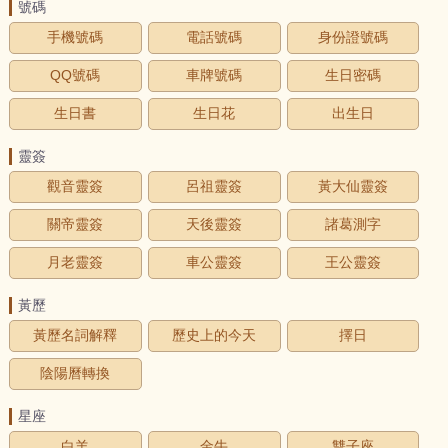
號碼
手機號碼
電話號碼
身份證號碼
QQ號碼
車牌號碼
生日密碼
生日書
生日花
出生日
靈簽
觀音靈簽
呂祖靈簽
黃大仙靈簽
關帝靈簽
天後靈簽
諸葛測字
月老靈簽
車公靈簽
王公靈簽
黃歷
黃歷名詞解釋
歷史上的今天
擇日
陰陽曆轉換
星座
白羊
金牛
雙子座