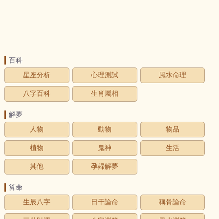
百科
星座分析
心理測試
風水命理
八字百科
生肖屬相
解夢
人物
動物
物品
植物
鬼神
生活
其他
孕婦解夢
算命
生辰八字
日干論命
稱骨論命