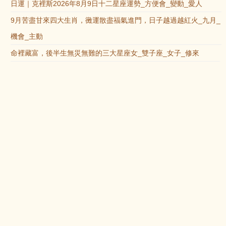
日運｜克裡斯2026年8月9日十二星座運勢_方便會_變動_愛人
9月苦盡甘來四大生肖，黴運散盡福氣進門，日子越過越紅火_九月_
機會_主動
命裡藏富，後半生無災無難的三大星座女_雙子座_女子_修來