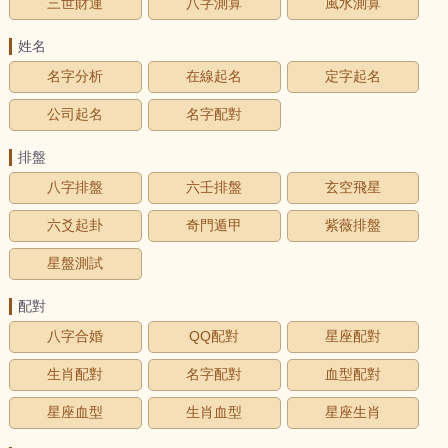
三世財運
八字測算
風水測算
姓名
名字分析
在線起名
定字起名
公司起名
名字配對
排盤
八字排盤
六壬排盤
玄空飛星
六爻起卦
奇門遁甲
紫薇排盤
星盤測試
配對
八字合婚
QQ配對
星座配對
生肖配對
名字配對
血型配對
星座血型
生肖血型
星座生肖