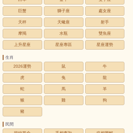
巨蟹
獅子座
處女座
天秤
天蠍座
射手
摩羯
水瓶
雙魚座
上升星座
星座專區
星座運勢
生肖
2026運勢
鼠
牛
虎
兔
龍
蛇
馬
羊
猴
雞
狗
豬
民間