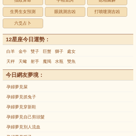
指紋算命
手相查詢
痣相圖解
生男生女預測
眼跳測吉凶
打噴嚏測吉凶
六爻占卜
12星座今日運勢：
白羊
金牛
雙子
巨蟹
獅子
處女
天秤
天蠍
射手
魔羯
水瓶
雙魚
今日網友夢境：
孕婦夢見屎
孕婦夢見抓兔子
孕婦夢見穿新鞋
孕婦夢見自己剪頭髮
孕婦夢見別人流血