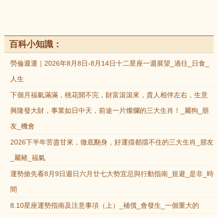
百科小知識：
勞倫週運｜2026年8月8日-8月14日十二星座一週展望_過往_日食_
人生
下個月福氣滿滿，桃花開不完，財富滾滾來，貴人相伴左右，生意
興隆發大財，事業如日中天，前途一片燦爛的三大生肖！_屬狗_朋
友_機會
2026下半年苦盡甘來，徹底翻身，好運擋都擋不住的三大生肖_朋友
_屬豬_福氣
運勢搶先看8月9日週日六月廿七大勢宜忌與行動指南_規避_是非_時
間
8.10星座運勢指南及注意事項（上）_補償_會發生_一個重大的