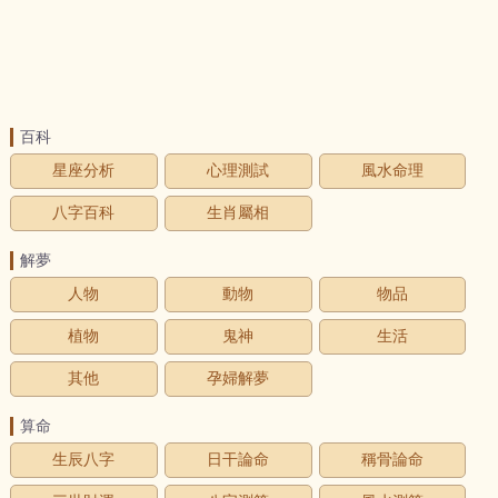
百科
星座分析
心理測試
風水命理
八字百科
生肖屬相
解夢
人物
動物
物品
植物
鬼神
生活
其他
孕婦解夢
算命
生辰八字
日干論命
稱骨論命