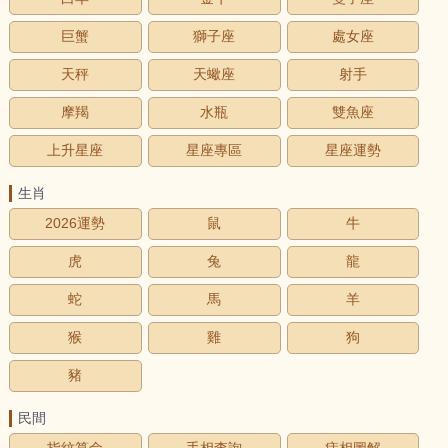
巨蟹
獅子座
處女座
天秤
天蠍座
射手
摩羯
水瓶
雙魚座
上升星座
星座專區
星座運勢
生肖
2026運勢
鼠
牛
虎
兔
龍
蛇
馬
羊
猴
雞
狗
豬
民間