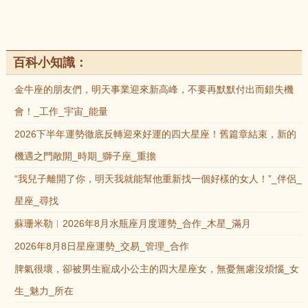
百科小知識：
金牛座的朋友們，明天事業迎來新高峰，不要再默默付出而錯失機
會！_工作_宇宙_能量
2026下半年運勢徹底反轉迎來好運的四大星座！舊篇章結束，新的
機遇之門敞開_時期_獅子座_重擔
“我兒子離開了你，明天我就能幫他重新找一個好樣的女人！”_伴侶_
星座_尋找
蘇珊米勒︱2026年8月水瓶座月度運勢_合作_木星_滿月
2026年8月8日星座運勢_交易_管理_合作
脾氣很壞，卻被男生寵成小公主的四大星座女，無憂無慮沒煩惱_女
生_魅力_所在