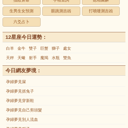
指紋算命
手相查詢
痣相圖解
生男生女預測
眼跳測吉凶
打噴嚏測吉凶
六爻占卜
12星座今日運勢：
白羊
金牛
雙子
巨蟹
獅子
處女
天秤
天蠍
射手
魔羯
水瓶
雙魚
今日網友夢境：
孕婦夢見屎
孕婦夢見抓兔子
孕婦夢見穿新鞋
孕婦夢見自己剪頭髮
孕婦夢見別人流血