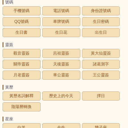
號碼
手機號碼
電話號碼
身份證號碼
QQ號碼
車牌號碼
生日密碼
生日書
生日花
出生日
靈簽
觀音靈簽
呂祖靈簽
黃大仙靈簽
關帝靈簽
天後靈簽
諸葛測字
月老靈簽
車公靈簽
王公靈簽
黃歷
黃歷名詞解釋
歷史上的今天
擇日
陰陽曆轉換
星座
白羊
金牛
雙子座