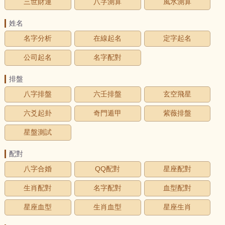
三世財運
八字測算
風水測算
姓名
名字分析
在線起名
定字起名
公司起名
名字配對
排盤
八字排盤
六壬排盤
玄空飛星
六爻起卦
奇門遁甲
紫薇排盤
星盤測試
配對
八字合婚
QQ配對
星座配對
生肖配對
名字配對
血型配對
星座血型
生肖血型
星座生肖