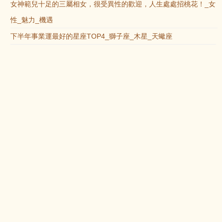
女神範兒十足的三屬相女，很受異性的歡迎，人生處處招桃花！_女
性_魅力_機遇
下半年事業運最好的星座TOP4_獅子座_木星_天蠍座