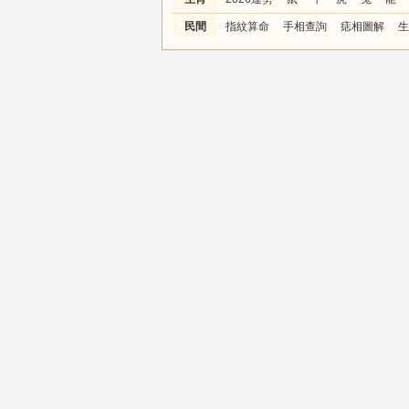
民間
指紋算命
手相查詢
痣相圖解
生