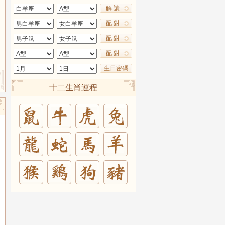
解 讀
配 對
配 對
配 對
生日密碼
十二生肖運程
兔
羊
豬