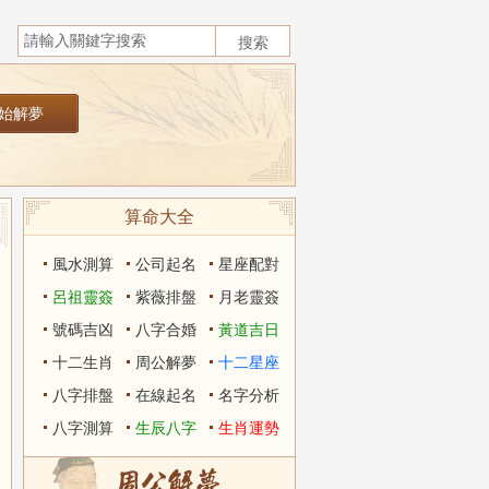
算命大全
風水測算
公司起名
星座配對
呂祖靈簽
紫薇排盤
月老靈簽
號碼吉凶
八字合婚
黃道吉日
十二生肖
周公解夢
十二星座
八字排盤
在線起名
名字分析
八字測算
生辰八字
生肖運勢