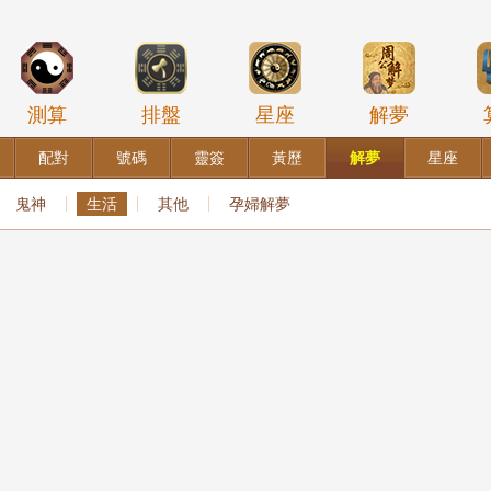
測算
排盤
星座
解夢
配對
號碼
靈簽
黃歷
解夢
星座
鬼神
生活
其他
孕婦解夢