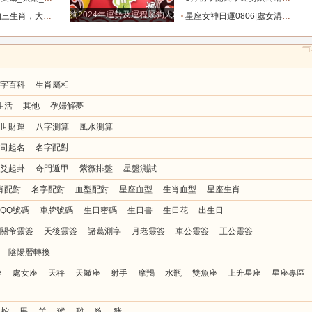
狗2024年運勢及運程屬狗人2024運勢好嗎
成山，愛情有桃花_龍人_財富_事業
星座女神日運0806|處女溝通順暢，天秤關係緊繃_幸運_數字_情緒
字百科
生肖屬相
生活
其他
孕婦解夢
世財運
八字測算
風水測算
司起名
名字配對
爻起卦
奇門遁甲
紫薇排盤
星盤測試
肖配對
名字配對
血型配對
星座血型
生肖血型
星座生肖
QQ號碼
車牌號碼
生日密碼
生日書
生日花
出生日
關帝靈簽
天後靈簽
諸葛測字
月老靈簽
車公靈簽
王公靈簽
陰陽曆轉換
座
處女座
天秤
天蠍座
射手
摩羯
水瓶
雙魚座
上升星座
星座專區
蛇
馬
羊
猴
雞
狗
豬