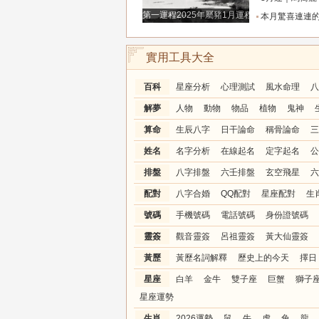
第一運程2025年屬豬1月運程解析
本月驚喜連連的三生肖，大富特富不差錢，金銀堆
實用工具大全
百科
星座分析
心理測試
風水命理
八
解夢
人物
動物
物品
植物
鬼神
算命
生辰八字
日干論命
稱骨論命
三
姓名
名字分析
在線起名
定字起名
公
排盤
八字排盤
六壬排盤
玄空飛星
六
配對
八字合婚
QQ配對
星座配對
生
號碼
手機號碼
電話號碼
身份證號碼
靈簽
觀音靈簽
呂祖靈簽
黃大仙靈簽
黃歷
黃歷名詞解釋
歷史上的今天
擇日
星座
白羊
金牛
雙子座
巨蟹
獅子
星座運勢
生肖
2026運勢
鼠
牛
虎
兔
龍