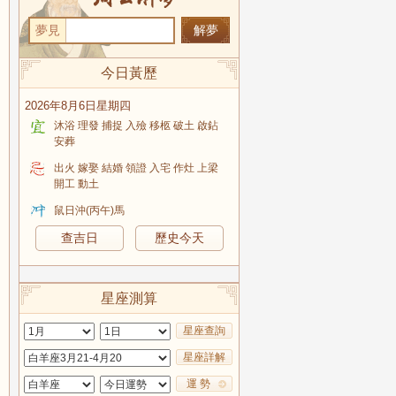
夢見
今日黃歷
2026年8月6日星期四
沐浴 理發 捕捉 入殮 移柩 破土 啟鉆
安葬
出火 嫁娶 結婚 領證 入宅 作灶 上梁
開工 動土
鼠日沖(丙午)馬
查吉日
歷史今天
星座測算
星座查詢
星座詳解
運 勢