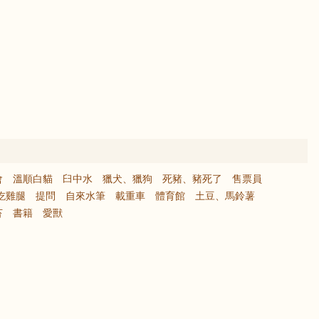
會
溫順白貓
臼中水
獵犬、獵狗
死豬、豬死了
售票員
吃雞腿
提問
自來水筆
載重車
體育館
土豆、馬鈴薯
苔
書籍
愛獸