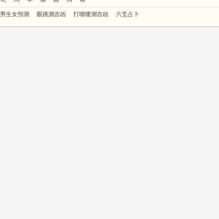
男生女預測
眼跳測吉凶
打噴嚏測吉凶
六爻占卜