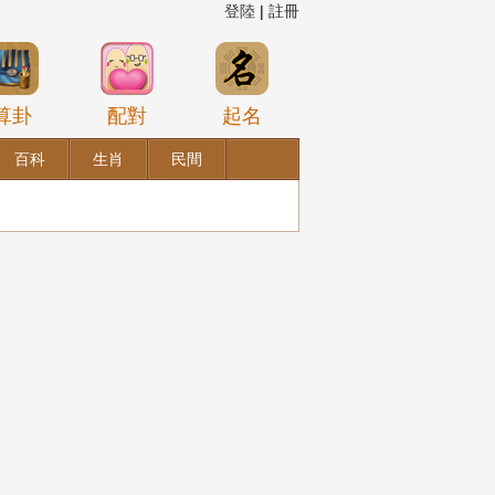
登陸
|
註冊
算卦
配對
起名
百科
生肖
民間