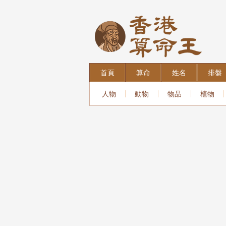
首頁
算命
姓名
排盤
人物
動物
物品
植物