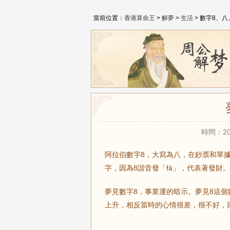
當前位置：
香港算命王
>
解夢
>
生活
> 數字8、八
時間：20
阿拉伯數字8，大寫為八，在鈔票和單
字，因為8諧音發「fā」，代表著發財
夢見數字8，事業運的暗示。夢見8這
上升，相反當時的心情很差，很不好，