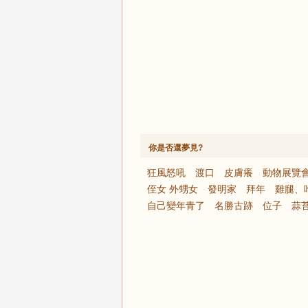
你是否還夢見?
狂風怒吼
渡口
皮膚癢
動物展覽
侄女 外甥女
發明家
拜年
雞腿、
自己變年青了
名勝古跡
位子
蒜