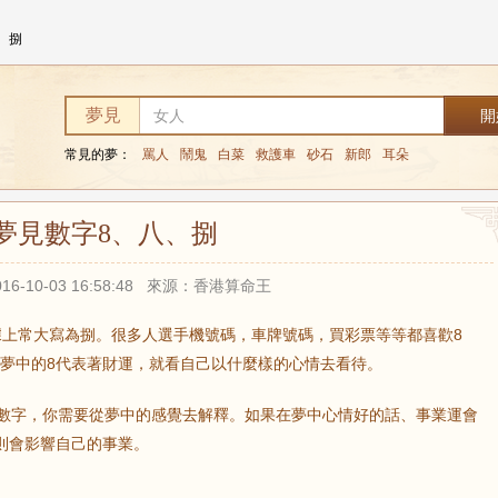
、捌
夢見
常見的夢：
罵人
鬧鬼
白菜
救護車
砂石
新郎
耳朵
夢見數字8、八、捌
16-10-03 16:58:48 來源：香港算命王
據上常大寫為捌。很多人選手機號碼，車牌號碼，買彩票等等都喜歡8
。夢中的8代表著財運，就看自己以什麼樣的心情去看待。
個數字，你需要從夢中的感覺去解釋。如果在夢中心情好的話、事業運會
則會影響自己的事業。