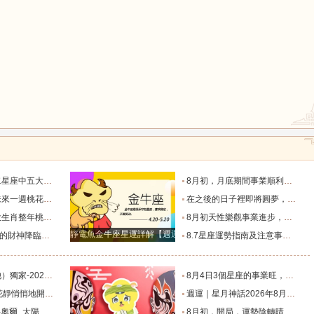
鼠
牛
虎
天秤座只能排第二_魅力_情感_觀察力
8月初，月底期間事業順利，運氣變好，新年到來之前發家致富的4大星座_財富_初至_天秤座
龍
蛇
馬
出雙入對的星座！_愛情_都能_獅子座
在之後的日子裡即將圓夢，財運順事業順，財富翻倍漲的星座_金牛座_成功_獅子座
長，婚姻幸福圓滿_屬豬_感情_單身
8月初天性樂觀事業進步，一直走上坡路不缺錢的4星座。_財運_機會_主動
猴
雞
狗
靜電魚金牛座星運詳解【週運2024年12月9日-12月15日】
錢包鼓鼓！_工作_金牛座_方面
8.7星座運勢指南及注意事項（上）_事情_時機不對_歪理
（事業、財運、健康、愛情）提醒_朋友_感情_伴侶
8月4日3個星座的事業旺，財旺，人旺，富貴雙至！_方面_天蠍座_雙子座
之遙的4大星座_伴侶_愛情_雙子座
週運｜星月神話2026年8月6日-8月12日十二星座一週展望_都能_職責_時間
太陽_迦勒_生活節奏
8月初，開局，運勢陰轉晴，沒啥小人影響，事業賺錢更多的4個星座_獅子座_天秤座_雙子座