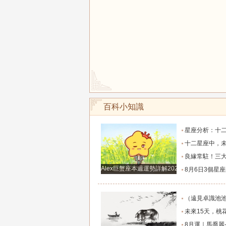
百科小知識
星座分析：十二星座中五大顏值最高的星座女生，
十二星座中，未來一週桃花扭腰，指引舊愛歸來，
良緣常駐！三大生肖整年桃花盛放，愛戀甜蜜綿
Alex巨蟹座本週運勢詳解2024.12.23-12.29
8月6日3個星座的財神降臨，財富滾滾來，
（遠見卓識池池）獨家-2026年8月6日-十二生肖每日運程
未來15天，桃花靜悄悄地開，與真愛只有一步
8月運｜馬喬麗-奧爾_