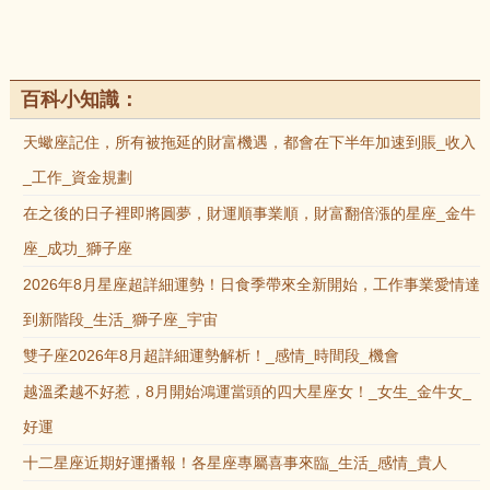
百科小知識：
天蠍座記住，所有被拖延的財富機遇，都會在下半年加速到賬_收入
_工作_資金規劃
在之後的日子裡即將圓夢，財運順事業順，財富翻倍漲的星座_金牛
座_成功_獅子座
2026年8月星座超詳細運勢！日食季帶來全新開始，工作事業愛情達
到新階段_生活_獅子座_宇宙
雙子座2026年8月超詳細運勢解析！_感情_時間段_機會
越溫柔越不好惹，8月開始鴻運當頭的四大星座女！_女生_金牛女_
好運
十二星座近期好運播報！各星座專屬喜事來臨_生活_感情_貴人