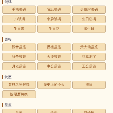
號碼
手機號碼
電話號碼
身份證號碼
QQ號碼
車牌號碼
生日密碼
生日書
生日花
出生日
靈簽
觀音靈簽
呂祖靈簽
黃大仙靈簽
關帝靈簽
天後靈簽
諸葛測字
月老靈簽
車公靈簽
王公靈簽
黃歷
黃歷名詞解釋
歷史上的今天
擇日
陰陽曆轉換
星座
白羊
金牛
雙子座