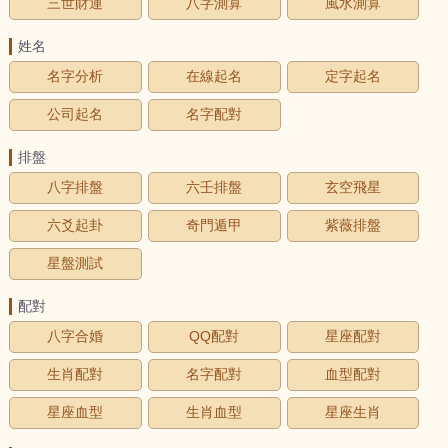
三世財運
八字測算
風水測算
姓名
名字分析
在線起名
定字起名
公司起名
名字配對
排盤
八字排盤
六壬排盤
玄空飛星
六爻起卦
奇門遁甲
紫薇排盤
星盤測試
配對
八字合婚
QQ配對
星座配對
生肖配對
名字配對
血型配對
星座血型
生肖血型
星座生肖