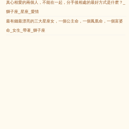
真心相愛的兩個人，不能在一起，分手後相處的最好方式是什麽？_
獅子座_星座_愛情
最有錢最漂亮的三大星座女，一個公主命，一個鳳凰命，一個富婆
命_女生_帶著_獅子座