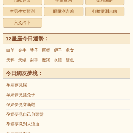
指紋算命
手相查詢
痣相圖解
生男生女預測
眼跳測吉凶
打噴嚏測吉凶
六爻占卜
12星座今日運勢：
白羊
金牛
雙子
巨蟹
獅子
處女
天秤
天蠍
射手
魔羯
水瓶
雙魚
今日網友夢境：
孕婦夢見屎
孕婦夢見抓兔子
孕婦夢見穿新鞋
孕婦夢見自己剪頭髮
孕婦夢見別人流血