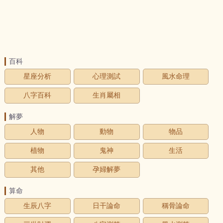
百科
星座分析
心理測試
風水命理
八字百科
生肖屬相
解夢
人物
動物
物品
植物
鬼神
生活
其他
孕婦解夢
算命
生辰八字
日干論命
稱骨論命