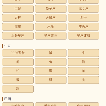
巨蟹
獅子座
處女座
天秤
天蠍座
射手
摩羯
水瓶
雙魚座
上升星座
星座專區
星座運勢
生肖
2026運勢
鼠
牛
虎
兔
龍
蛇
馬
羊
猴
雞
狗
豬
民間