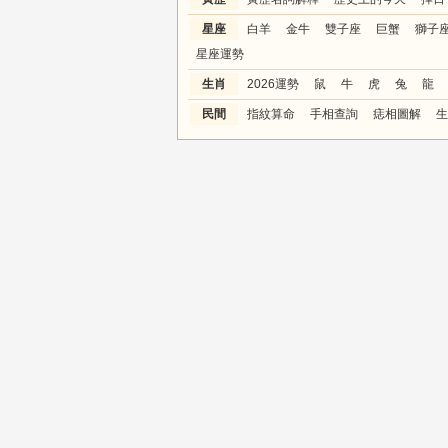
星座
白羊
金牛
雙子座
巨蟹
獅子
星座運勢
生肖
2026運勢
鼠
牛
虎
兔
龍
民間
指紋算命
手相查詢
痣相圖解
生