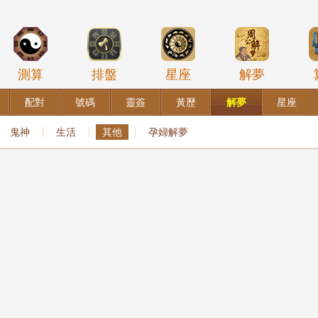
測算
排盤
星座
解夢
配對
號碼
靈簽
黃歷
解夢
星座
鬼神
生活
其他
孕婦解夢