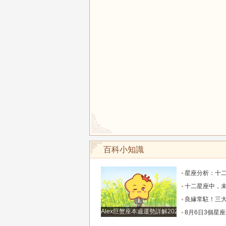
百科小知識
星座分析：十二星座中五大顏值最高的星座女生，
十二星座中，未來一週桃花扭腰，指引舊愛歸來，
良緣常駐！三大生肖整年桃花盛放，愛戀甜蜜綿
Alex巨蟹座本週運勢詳解2024.12.23-12.29
8月6日3個星座的財神降臨，財富滾滾來，