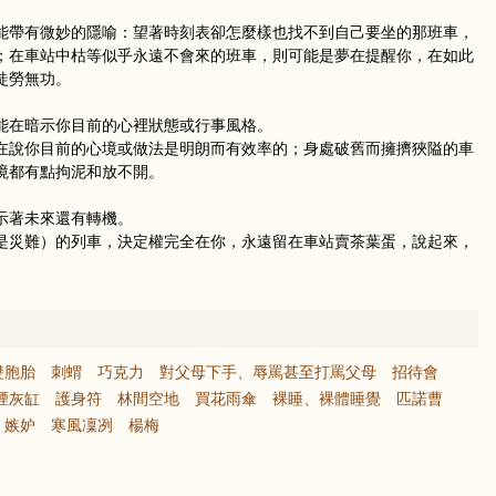
能帶有微妙的隱喻：望著時刻表卻怎麼樣也找不到自己要坐的那班車，
；在車站中枯等似乎永遠不會來的班車，則可能是夢在提醒你，在如此
徒勞無功。
能在暗示你目前的心裡狀態或行事風格。
在說你目前的心境或做法是明朗而有效率的；身處破舊而擁擠狹隘的車
境都有點拘泥和放不開。
示著未來還有轉機。
是災難）的列車，決定權完全在你，永遠留在車站賣茶葉蛋，說起來，
雙胞胎
刺蝟
巧克力
對父母下手、辱罵甚至打罵父母
招待會
煙灰缸
護身符
林間空地
買花雨傘
裸睡、裸體睡覺
匹諾曹
嫉妒
寒風凜冽
楊梅