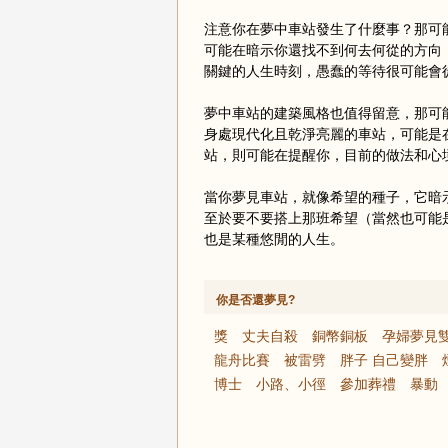
注意你在夢中車站發生了什麼事？那可
可能在暗示你還找不到何去何從的方向
關鍵的人生時刻，愚蠢的等待很可能會
夢中車站的建築風格也值得留意，那可
身處現代化且乾淨亮麗的車站，可能是
站，則可能在提醒你，目前的做法和心
當你夢見車站，就像希望的種子，它暗
至於要不要搭上那班希望（當然也可能
也是某種悠閒的人生。
你是否還夢見?
獎
丈夫自殺
銅幣銅板
孕婦夢見
龍舟比賽
被雷劈
胖子 自己變胖
博士
小路、小徑
參加葬禮
暴動