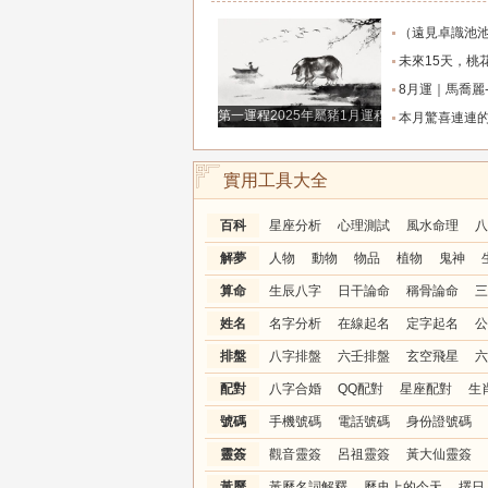
（遠見卓識池池）獨家-2026年8月6日-十二生肖每日運程
未來15天，桃花靜悄悄地開，與真愛只有一步
8月運｜馬喬麗-奧爾_
第一運程2025年屬豬1月運程解析
本月驚喜連連的三生肖，大富特富不差錢，金銀堆
實用工具大全
百科
星座分析
心理測試
風水命理
八
解夢
人物
動物
物品
植物
鬼神
算命
生辰八字
日干論命
稱骨論命
三
姓名
名字分析
在線起名
定字起名
公
排盤
八字排盤
六壬排盤
玄空飛星
六
配對
八字合婚
QQ配對
星座配對
生
號碼
手機號碼
電話號碼
身份證號碼
靈簽
觀音靈簽
呂祖靈簽
黃大仙靈簽
黃歷
黃歷名詞解釋
歷史上的今天
擇日