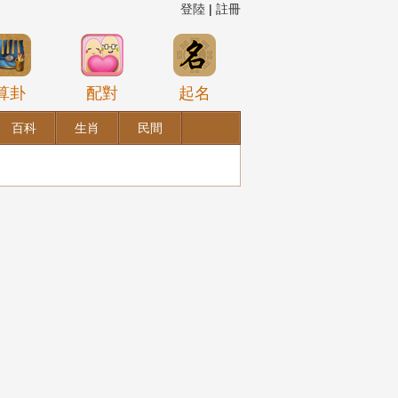
登陸
|
註冊
算卦
配對
起名
百科
生肖
民間