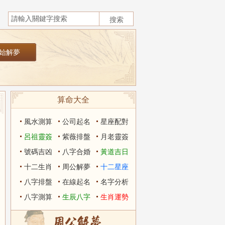
算命大全
風水測算
公司起名
星座配對
呂祖靈簽
紫薇排盤
月老靈簽
號碼吉凶
八字合婚
黃道吉日
十二生肖
周公解夢
十二星座
八字排盤
在線起名
名字分析
八字測算
生辰八字
生肖運勢