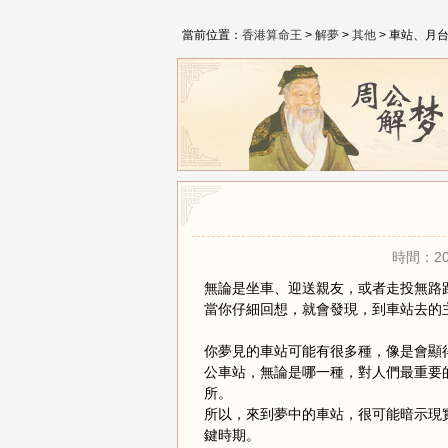
當前位置：
香港算命王
>
解夢
>
其他
> 車站、月
時間：20
無論是坐車、迎送親友，或者走投無路
當你仔細回想，就會發現，到車站去的
你夢見的車站可能有很多種，像是會顯
公車站，無論是哪一種，對人們最重要
所。
所以，來到夢中的車站，很可能暗示現
鍵時期。