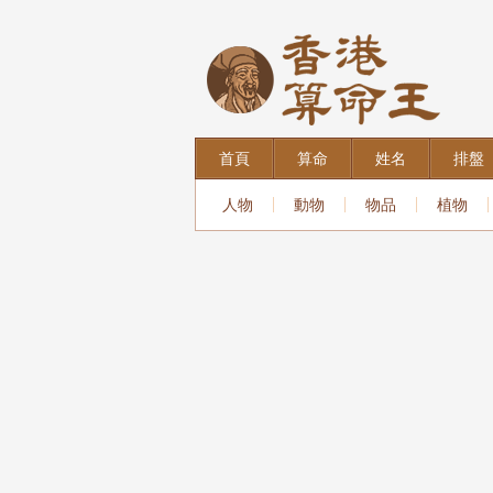
首頁
算命
姓名
排盤
人物
動物
物品
植物