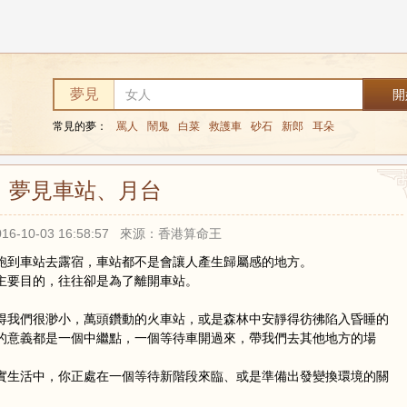
台
夢見
常見的夢：
罵人
鬧鬼
白菜
救護車
砂石
新郎
耳朵
夢見車站、月台
16-10-03 16:58:57 來源：香港算命王
跑到車站去露宿，車站都不是會讓人產生歸屬感的地方。
主要目的，往往卻是為了離開車站。
得我們很渺小，萬頭鑽動的火車站，或是森林中安靜得彷彿陷入昏睡的
的意義都是一個中繼點，一個等待車開過來，帶我們去其他地方的場
實生活中，你正處在一個等待新階段來臨、或是準備出發變換環境的關