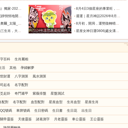
（事業、財運、健康、愛情）提醒_朋友_感情_伴侶
8月4日3個星座的事業旺，財旺，人旺，富貴雙至！_方面_天蠍座_雙子座
之遙的4大星座_伴侶_愛情_雙子座
週運｜星月神話2026年8月6日-8月12日十二星座一週展望_都能_職責_時間
太陽_迦勒_生活節奏
8月初，開局，運勢陰轉晴，沒啥小人影響，事業賺錢更多的4個星座_獅子座_天秤座_雙子座
狗2024年運勢及運程屬狗人2024運勢好嗎
成山，愛情有桃花_龍人_財富_事業
星座女神日運0806|處女溝通順暢，天秤關係緊繃_幸運_數字_情緒
字百科
生肖屬相
生活
其他
孕婦解夢
世財運
八字測算
風水測算
司起名
名字配對
爻起卦
奇門遁甲
紫薇排盤
星盤測試
肖配對
名字配對
血型配對
星座血型
生肖血型
星座生肖
QQ號碼
車牌號碼
生日密碼
生日書
生日花
出生日
關帝靈簽
天後靈簽
諸葛測字
月老靈簽
車公靈簽
王公靈簽
陰陽曆轉換