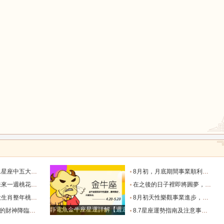
鼠
牛
虎
龍
蛇
馬
猴
雞
狗
天秤座只能排第二_魅力_情感_觀察力
8月初，月底期間事業順利，運氣變好，新年到來之前發家致富的4大星座_財富_初至_天秤座
出雙入對的星座！_愛情_都能_獅子座
在之後的日子裡即將圓夢，財運順事業順，財富翻倍漲的星座_金牛座_成功_獅子座
長，婚姻幸福圓滿_屬豬_感情_單身
8月初天性樂觀事業進步，一直走上坡路不缺錢的4星座。_財運_機會_主動
靜電魚金牛座星運詳解【週運2024年12月9日-12月15日】
錢包鼓鼓！_工作_金牛座_方面
8.7星座運勢指南及注意事項（上）_事情_時機不對_歪理