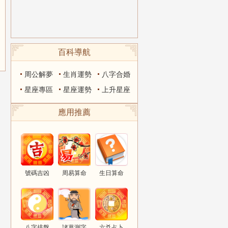
百科導航
周公解夢
生肖運勢
八字合婚
星座專區
星座運勢
上升星座
應用推薦
號碼吉凶
周易算命
生日算命
八字排盤
諸葛測字
六爻占卜