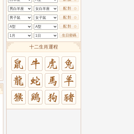
配 對
配 對
配 對
生日密碼
十二生肖運程
兔
羊
豬