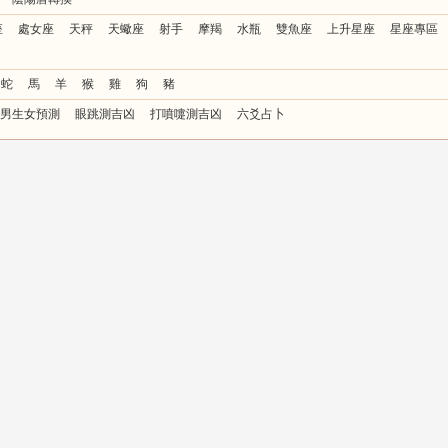
座
處女座
天秤
天蠍座
射手
摩羯
水瓶
雙魚座
上升星座
星座專區
蛇
馬
羊
猴
雞
狗
豬
男生女預測
眼跳測吉凶
打噴嚏測吉凶
六爻占卜