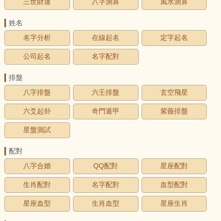
三世財運
八字測算
風水測算
姓名
名字分析
在線起名
定字起名
公司起名
名字配對
排盤
八字排盤
六壬排盤
玄空飛星
六爻起卦
奇門遁甲
紫薇排盤
星盤測試
配對
八字合婚
QQ配對
星座配對
生肖配對
名字配對
血型配對
星座血型
生肖血型
星座生肖