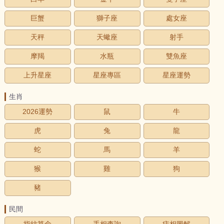
巨蟹
獅子座
處女座
天秤
天蠍座
射手
摩羯
水瓶
雙魚座
上升星座
星座專區
星座運勢
生肖
2026運勢
鼠
牛
虎
兔
龍
蛇
馬
羊
猴
雞
狗
豬
民間