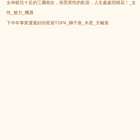
女神範兒十足的三屬相女，很受異性的歡迎，人生處處招桃花！_女
性_魅力_機遇
下半年事業運最好的星座TOP4_獅子座_木星_天蠍座