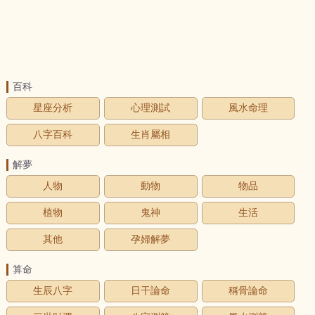
百科
星座分析
心理測試
風水命理
八字百科
生肖屬相
解夢
人物
動物
物品
植物
鬼神
生活
其他
孕婦解夢
算命
生辰八字
日干論命
稱骨論命