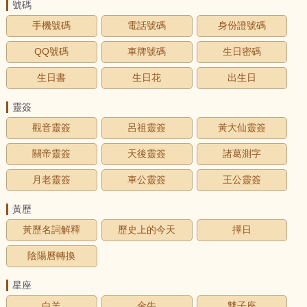
號碼
手機號碼
電話號碼
身份證號碼
QQ號碼
車牌號碼
生日密碼
生日書
生日花
出生日
靈簽
觀音靈簽
呂祖靈簽
黃大仙靈簽
關帝靈簽
天後靈簽
諸葛測字
月老靈簽
車公靈簽
王公靈簽
黃歷
黃歷名詞解釋
歷史上的今天
擇日
陰陽曆轉換
星座
白羊
金牛
雙子座