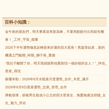
百科小知識：
金牛座的朋友們，明天事業迎來新高峰，不要再默默付出而錯失機
會！_工作_宇宙_能量
2026下半年運勢徹底反轉迎來好運的四大星座！舊篇章結束，新的
機遇之門敞開_時期_獅子座_重擔
“我兒子離開了你，明天我就能幫他重新找一個好樣的女人！”_伴侶_
星座_尋找
蘇珊米勒︱2026年8月水瓶座月度運勢_合作_木星_滿月
2026年8月8日星座運勢_交易_管理_合作
脾氣很壞，卻被男生寵成小公主的四大星座女，無憂無慮沒煩惱_女
生_魅力_所在