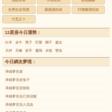
指紋算命
手相查詢
痣相圖解
生男生女預測
眼跳測吉凶
打噴嚏測吉凶
六爻占卜
12星座今日運勢：
白羊
金牛
雙子
巨蟹
獅子
處女
天秤
天蠍
射手
魔羯
水瓶
雙魚
今日網友夢境：
孕婦夢見屎
孕婦夢見抓兔子
孕婦夢見穿新鞋
孕婦夢見自己剪頭髮
孕婦夢見別人流血