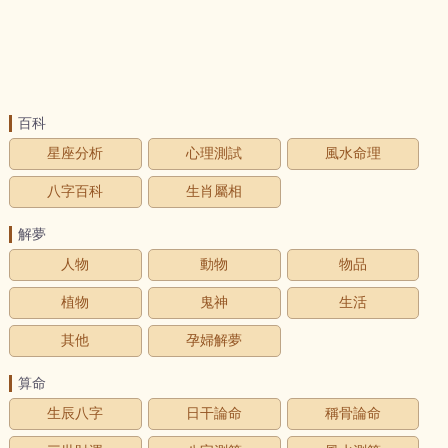
百科
星座分析
心理測試
風水命理
八字百科
生肖屬相
解夢
人物
動物
物品
植物
鬼神
生活
其他
孕婦解夢
算命
生辰八字
日干論命
稱骨論命