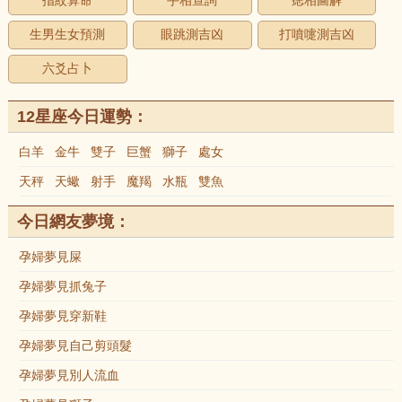
指紋算命
手相查詢
痣相圖解
生男生女預測
眼跳測吉凶
打噴嚏測吉凶
六爻占卜
12星座今日運勢：
白羊
金牛
雙子
巨蟹
獅子
處女
天秤
天蠍
射手
魔羯
水瓶
雙魚
今日網友夢境：
孕婦夢見屎
孕婦夢見抓兔子
孕婦夢見穿新鞋
孕婦夢見自己剪頭髮
孕婦夢見別人流血