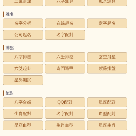
三世財運
八字測算
風水測算
姓名
名字分析
在線起名
定字起名
公司起名
名字配對
排盤
八字排盤
六壬排盤
玄空飛星
六爻起卦
奇門遁甲
紫薇排盤
星盤測試
配對
八字合婚
QQ配對
星座配對
生肖配對
名字配對
血型配對
星座血型
生肖血型
星座生肖