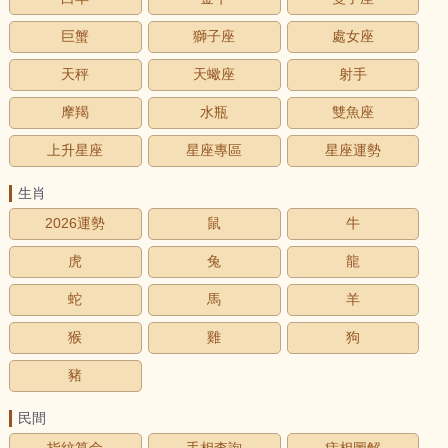
巨蟹
獅子座
處女座
天秤
天蠍座
射手
摩羯
水瓶
雙魚座
上升星座
星座專區
星座運勢
生肖
2026運勢
鼠
牛
虎
兔
龍
蛇
馬
羊
猴
雞
狗
豬
民間