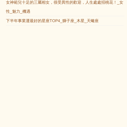
女神範兒十足的三屬相女，很受異性的歡迎，人生處處招桃花！_女
性_魅力_機遇
下半年事業運最好的星座TOP4_獅子座_木星_天蠍座