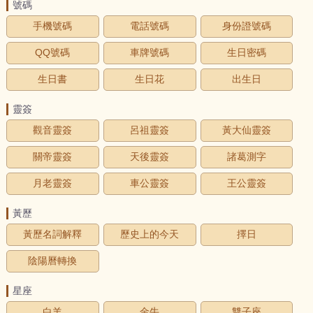
號碼
手機號碼
電話號碼
身份證號碼
QQ號碼
車牌號碼
生日密碼
生日書
生日花
出生日
靈簽
觀音靈簽
呂祖靈簽
黃大仙靈簽
關帝靈簽
天後靈簽
諸葛測字
月老靈簽
車公靈簽
王公靈簽
黃歷
黃歷名詞解釋
歷史上的今天
擇日
陰陽曆轉換
星座
白羊
金牛
雙子座