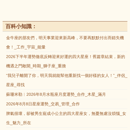
百科小知識：
金牛座的朋友們，明天事業迎來新高峰，不要再默默付出而錯失機
會！_工作_宇宙_能量
2026下半年運勢徹底反轉迎來好運的四大星座！舊篇章結束，新的
機遇之門敞開_時期_獅子座_重擔
“我兒子離開了你，明天我就能幫他重新找一個好樣的女人！”_伴侶_
星座_尋找
蘇珊米勒︱2026年8月水瓶座月度運勢_合作_木星_滿月
2026年8月8日星座運勢_交易_管理_合作
脾氣很壞，卻被男生寵成小公主的四大星座女，無憂無慮沒煩惱_女
生_魅力_所在