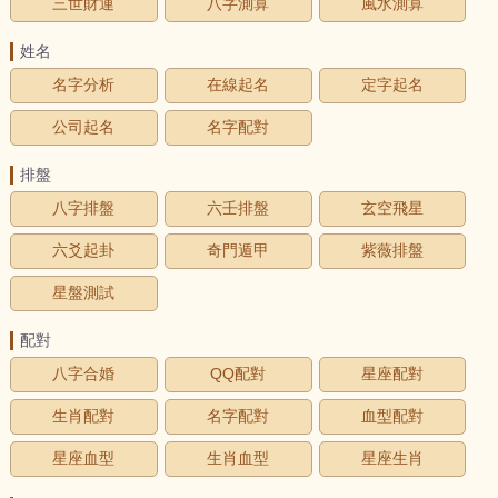
三世財運
八字測算
風水測算
姓名
名字分析
在線起名
定字起名
公司起名
名字配對
排盤
八字排盤
六壬排盤
玄空飛星
六爻起卦
奇門遁甲
紫薇排盤
星盤測試
配對
八字合婚
QQ配對
星座配對
生肖配對
名字配對
血型配對
星座血型
生肖血型
星座生肖