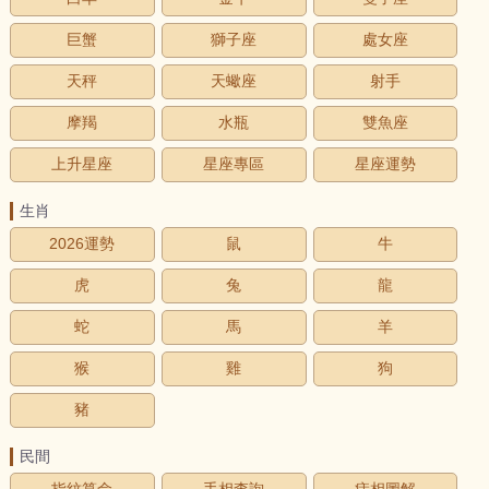
巨蟹
獅子座
處女座
天秤
天蠍座
射手
摩羯
水瓶
雙魚座
上升星座
星座專區
星座運勢
生肖
2026運勢
鼠
牛
虎
兔
龍
蛇
馬
羊
猴
雞
狗
豬
民間