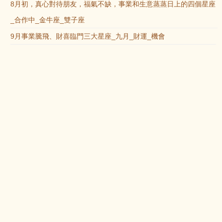
8月初，真心對待朋友，福氣不缺，事業和生意蒸蒸日上的四個星座
_合作中_金牛座_雙子座
9月事業騰飛、財喜臨門三大星座_九月_財運_機會