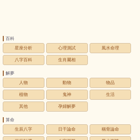
百科
星座分析
心理測試
風水命理
八字百科
生肖屬相
解夢
人物
動物
物品
植物
鬼神
生活
其他
孕婦解夢
算命
生辰八字
日干論命
稱骨論命