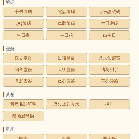
號碼
手機號碼
電話號碼
身份證號碼
QQ號碼
車牌號碼
生日密碼
生日書
生日花
出生日
靈簽
觀音靈簽
呂祖靈簽
黃大仙靈簽
關帝靈簽
天後靈簽
諸葛測字
月老靈簽
車公靈簽
王公靈簽
黃歷
黃歷名詞解釋
歷史上的今天
擇日
陰陽曆轉換
星座
白羊
金牛
雙子座