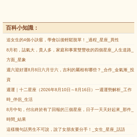
百科小知識：
追女生的4個小訣竅，學會以後輕鬆脫單！_過程_星座_異性
8月初，誌氣大，貴人多，家庭和事業雙豐收的四個星座_人生道路_
方面_星象
週六迎好運8月8日六月廿六，吉利的屬相有哪些？_合作_金氣漸_投
資
週運｜十二星座（2026年8月10日～8月16日）一週運勢解析_工作
時_伴侶_生活
8月中旬，付出終於有了回報的三個星座，日子一天天好起來_那件_
時間_結果
這樣幾句話男生不可說，說了女朋友要分手！_女生_星座_話語