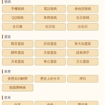
號碼
手機號碼
電話號碼
身份證號碼
QQ號碼
車牌號碼
生日密碼
生日書
生日花
出生日
靈簽
觀音靈簽
呂祖靈簽
黃大仙靈簽
關帝靈簽
天後靈簽
諸葛測字
月老靈簽
車公靈簽
王公靈簽
黃歷
黃歷名詞解釋
歷史上的今天
擇日
陰陽曆轉換
星座
白羊
金牛
雙子座