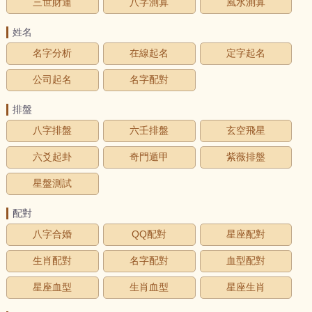
三世財運
八字測算
風水測算
姓名
名字分析
在線起名
定字起名
公司起名
名字配對
排盤
八字排盤
六壬排盤
玄空飛星
六爻起卦
奇門遁甲
紫薇排盤
星盤測試
配對
八字合婚
QQ配對
星座配對
生肖配對
名字配對
血型配對
星座血型
生肖血型
星座生肖