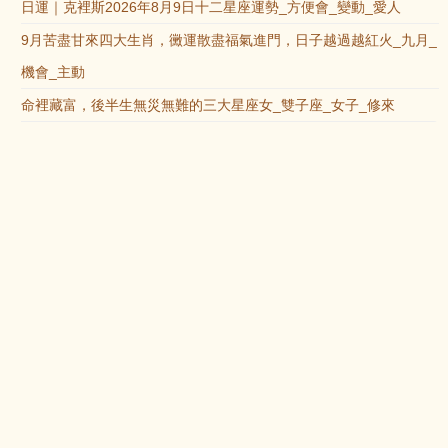
日運｜克裡斯2026年8月9日十二星座運勢_方便會_變動_愛人
9月苦盡甘來四大生肖，黴運散盡福氣進門，日子越過越紅火_九月_
機會_主動
命裡藏富，後半生無災無難的三大星座女_雙子座_女子_修來