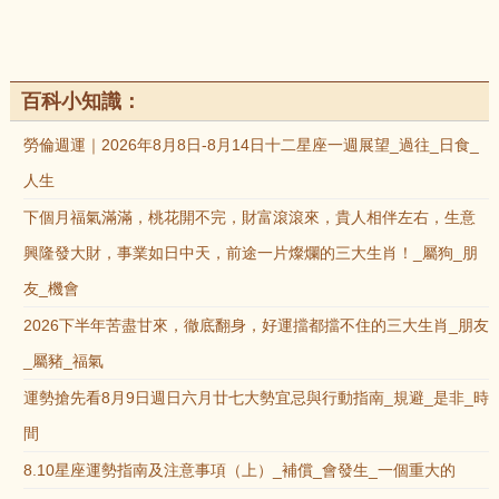
百科小知識：
勞倫週運｜2026年8月8日-8月14日十二星座一週展望_過往_日食_
人生
下個月福氣滿滿，桃花開不完，財富滾滾來，貴人相伴左右，生意
興隆發大財，事業如日中天，前途一片燦爛的三大生肖！_屬狗_朋
友_機會
2026下半年苦盡甘來，徹底翻身，好運擋都擋不住的三大生肖_朋友
_屬豬_福氣
運勢搶先看8月9日週日六月廿七大勢宜忌與行動指南_規避_是非_時
間
8.10星座運勢指南及注意事項（上）_補償_會發生_一個重大的