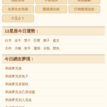
指紋算命
手相查詢
痣相圖解
生男生女預測
眼跳測吉凶
打噴嚏測吉凶
六爻占卜
12星座今日運勢：
白羊
金牛
雙子
巨蟹
獅子
處女
天秤
天蠍
射手
魔羯
水瓶
雙魚
今日網友夢境：
孕婦夢見屎
孕婦夢見抓兔子
孕婦夢見穿新鞋
孕婦夢見自己剪頭髮
孕婦夢見別人流血