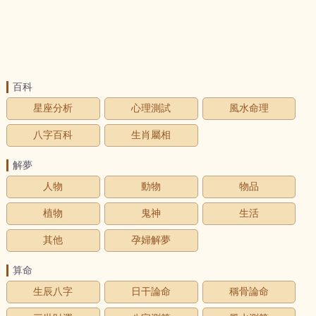
百科
星座分析
心理測試
風水命理
八字百科
生肖屬相
解夢
人物
動物
物品
植物
鬼神
生活
其他
孕婦解夢
算命
生辰八字
日干論命
稱骨論命