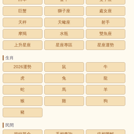
巨蟹
獅子座
處女座
天秤
天蠍座
射手
摩羯
水瓶
雙魚座
上升星座
星座專區
星座運勢
生肖
2026運勢
鼠
牛
虎
兔
龍
蛇
馬
羊
猴
雞
狗
豬
民間