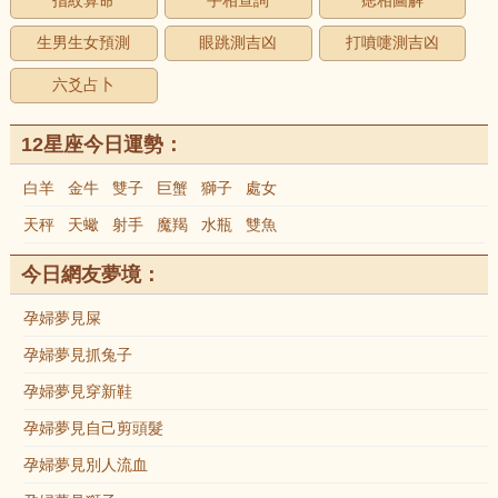
指紋算命
手相查詢
痣相圖解
生男生女預測
眼跳測吉凶
打噴嚏測吉凶
六爻占卜
12星座今日運勢：
白羊
金牛
雙子
巨蟹
獅子
處女
天秤
天蠍
射手
魔羯
水瓶
雙魚
今日網友夢境：
孕婦夢見屎
孕婦夢見抓兔子
孕婦夢見穿新鞋
孕婦夢見自己剪頭髮
孕婦夢見別人流血