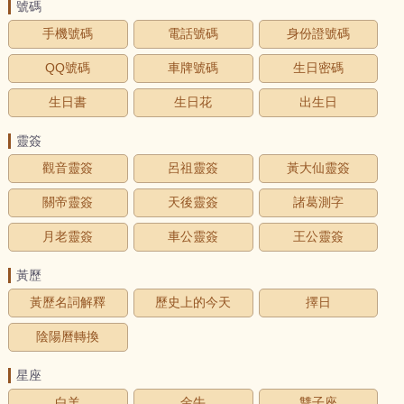
號碼
手機號碼
電話號碼
身份證號碼
QQ號碼
車牌號碼
生日密碼
生日書
生日花
出生日
靈簽
觀音靈簽
呂祖靈簽
黃大仙靈簽
關帝靈簽
天後靈簽
諸葛測字
月老靈簽
車公靈簽
王公靈簽
黃歷
黃歷名詞解釋
歷史上的今天
擇日
陰陽曆轉換
星座
白羊
金牛
雙子座