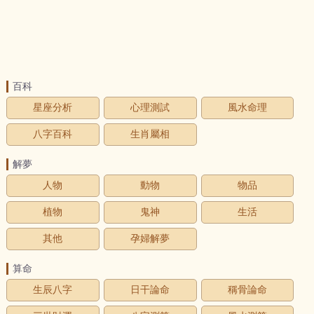
百科
星座分析
心理測試
風水命理
八字百科
生肖屬相
解夢
人物
動物
物品
植物
鬼神
生活
其他
孕婦解夢
算命
生辰八字
日干論命
稱骨論命