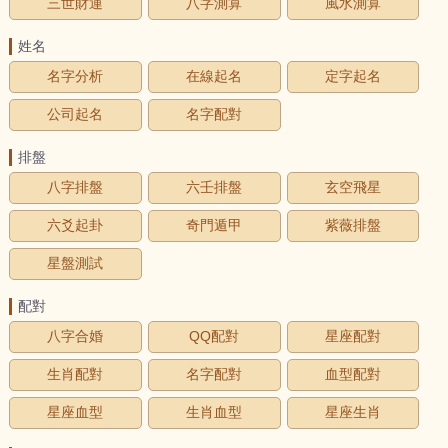
三世財運
八字測算
風水測算
姓名
名字分析
在線起名
定字起名
公司起名
名字配對
排盤
八字排盤
六壬排盤
玄空飛星
六爻起卦
奇門遁甲
紫薇排盤
星盤測試
配對
八字合婚
QQ配對
星座配對
生肖配對
名字配對
血型配對
星座血型
生肖血型
星座生肖