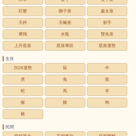
巨蟹
獅子座
處女座
天秤
天蠍座
射手
摩羯
水瓶
雙魚座
上升星座
星座專區
星座運勢
生肖
2026運勢
鼠
牛
虎
兔
龍
蛇
馬
羊
猴
雞
狗
豬
民間