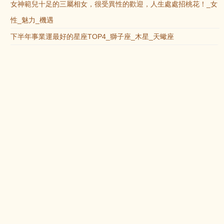
女神範兒十足的三屬相女，很受異性的歡迎，人生處處招桃花！_女
性_魅力_機遇
下半年事業運最好的星座TOP4_獅子座_木星_天蠍座