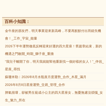
百科小知識：
金牛座的朋友們，明天事業迎來新高峰，不要再默默付出而錯失機
會！_工作_宇宙_能量
2026下半年運勢徹底反轉迎來好運的四大星座！舊篇章結束，新的
機遇之門敞開_時期_獅子座_重擔
“我兒子離開了你，明天我就能幫他重新找一個好樣的女人！”_伴侶_
星座_尋找
蘇珊米勒︱2026年8月水瓶座月度運勢_合作_木星_滿月
2026年8月8日星座運勢_交易_管理_合作
脾氣很壞，卻被男生寵成小公主的四大星座女，無憂無慮沒煩惱_女
生_魅力_所在