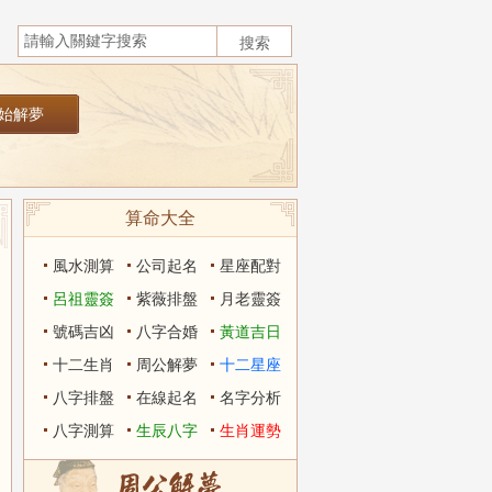
算命大全
風水測算
公司起名
星座配對
呂祖靈簽
紫薇排盤
月老靈簽
號碼吉凶
八字合婚
黃道吉日
十二生肖
周公解夢
十二星座
八字排盤
在線起名
名字分析
八字測算
生辰八字
生肖運勢