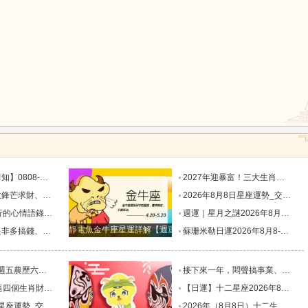
鼠
牛
虎
龍
蛇
馬
目標有差距時，越是要克己隱忍_內心_藍姐_狀態
2027年迎暴富！三大生肖錦鯉附體，迎事業愛情巔峰_屬狗_朋友_謙讓
猴
雞
狗
星座！富貴纏身_合作_機會_獅子座
2026年8月8日星座運勢_交易_管理_合作
說到心坎上了_夢想_繁星點點_人生
週運｜星月之謎2026年8月8日-8月14日十二星座一週展望_日全食_火星_人生
靜電魚金牛座星運詳解【週運2024年12月9日-12月15日】
星座！衣食無憂_防範_全是坑_財運
蘇珊米勒日運2026年8月8-9日十二星座週末運勢_土星_宮位_內心
肖排名榜。_工作_池池_感情
接下來一年，悶聲搞事業、家底越來越厚的四大星座！財源滾滾_機會_計劃_百萬財富
全程暢通收獲滿堂吉祥財富_財氣_龍人
【日運】十二星座2026年8月8日運勢播報_方面_感情_工作時
勢_交易_管理_合作
2026年（8月8日）十二生肖運勢播報_感情_事業_朋友