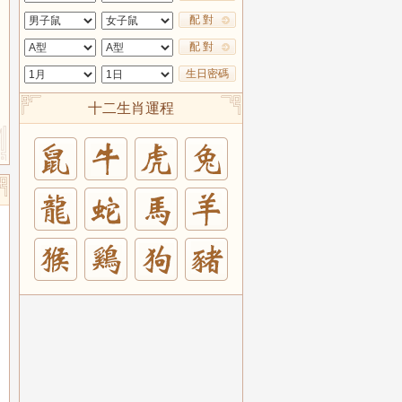
配 對
配 對
生日密碼
十二生肖運程
兔
羊
豬