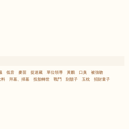
蟻
低音
麥苗
捉迷藏
單位領導
黃鸝
口臭
被強吻
飲料
拜墓、掃墓
投胎轉世
戰鬥
刮鬍子
玉枕
招財童子