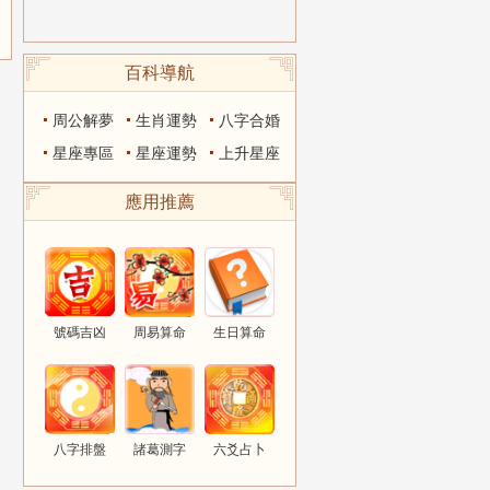
百科導航
周公解夢
生肖運勢
八字合婚
星座專區
星座運勢
上升星座
應用推薦
號碼吉凶
周易算命
生日算命
八字排盤
諸葛測字
六爻占卜