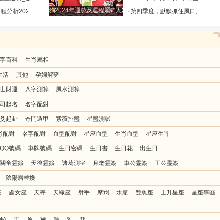
狗2024年運勢及運程屬狗人2024運勢好嗎
8.8_靈感_成長_事情
第四季度，默默抓住風口、收入節節走高的四大星座！越攢越富_機會_能量_直覺
字百科
生肖屬相
生活
其他
孕婦解夢
世財運
八字測算
風水測算
司起名
名字配對
爻起卦
奇門遁甲
紫薇排盤
星盤測試
肖配對
名字配對
血型配對
星座血型
生肖血型
星座生肖
QQ號碼
車牌號碼
生日密碼
生日書
生日花
出生日
關帝靈簽
天後靈簽
諸葛測字
月老靈簽
車公靈簽
王公靈簽
陰陽曆轉換
座
處女座
天秤
天蠍座
射手
摩羯
水瓶
雙魚座
上升星座
星座專區
蛇
馬
羊
猴
雞
狗
豬