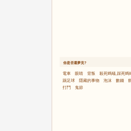
你是否還夢見?
電車
眼睛
背叛
殺死螞蟻,踩死螞
踢足球
隱藏的事物
泡沫
數錢
打鬥
鬼節