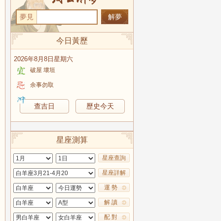
夢見
今日黃歷
2026年8月8日星期六
破屋 壞垣
余事勿取
查吉日
歷史今天
星座測算
星座查詢
星座詳解
運 勢
解 讀
配 對