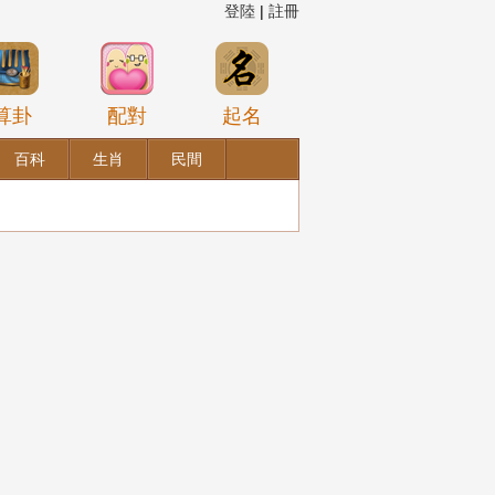
登陸
|
註冊
算卦
配對
起名
百科
生肖
民間