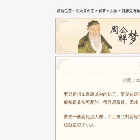
當前位置：
香港算命王
>
解夢
>
人物
> 對嬰兒有
時間：20
嬰兒是指１週歲以內的孩子。嬰兒在這
般都是非常可愛的，很容易親近。因此
夢見一個嬰兒沒人理，而且自己對嬰兒
也就是犯了小人。