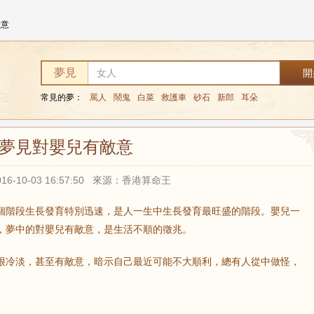
敵意
夢見
常見的夢：
罵人
鬧鬼
白菜
救護車
砂石
新郎
耳朵
夢見對嬰兒有敵意
16-10-03 16:57:50 來源：香港算命王
個階段生長發育特別迅速，是人一生中生長發育最旺盛的階段。嬰兒一
，夢中的對嬰兒有敵意，是生活不順的徵兆。
很冷淡，甚至有敵意，暗示自己最近可能不大順利，總有人從中做怪，