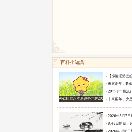
百科小知識
【感情運勢提前知】0808-0814感情運勢：在自己的能力和現實
未來兩年，收斂鋒芒求財、家境慢慢變好的四大
20句今年最流行的心情語錄，句句正能量，
Alex巨蟹座本週運勢詳解2024.12.23-12.29
未來兩年，少是非多搞錢、財富悄悄暴漲的四大
2026年8月7日週五農歷六月廿五好運生
8月8日開始，這四個生肖財運穩步上行，財路
2026年8月8日星座運