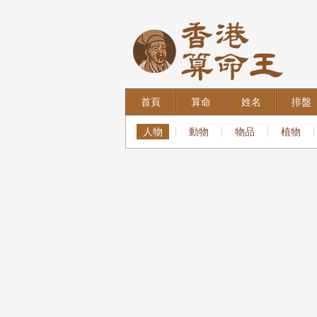
首頁
算命
姓名
排盤
人物
動物
物品
植物