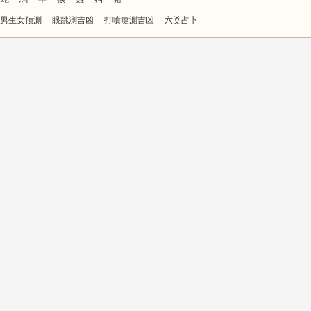
男生女預測
眼跳測吉凶
打噴嚏測吉凶
六爻占卜