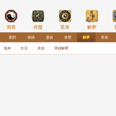
測算
排盤
星座
解夢
配對
號碼
靈簽
黃歷
解夢
星座
鬼神
生活
其他
孕婦解夢