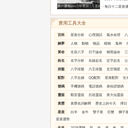
第一運程2025年屬豬1月運程解析
每日十二星座運程分析2026.
實用工具大全
百科
星座分析
心理測試
風水命理
八
解夢
人物
動物
物品
植物
鬼神
算命
生辰八字
日干論命
稱骨論命
三
姓名
名字分析
在線起名
定字起名
公
排盤
八字排盤
六壬排盤
玄空飛星
六
配對
八字合婚
QQ配對
星座配對
生
號碼
手機號碼
電話號碼
身份證號碼
靈簽
觀音靈簽
呂祖靈簽
黃大仙靈簽
黃歷
黃歷名詞解釋
歷史上的今天
擇日
星座
白羊
金牛
雙子座
巨蟹
獅子
星座運勢
生肖
2026運勢
鼠
牛
虎
兔
龍