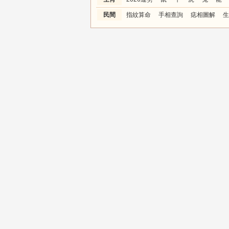
民間
指紋算命
手相查詢
痣相圖解
生