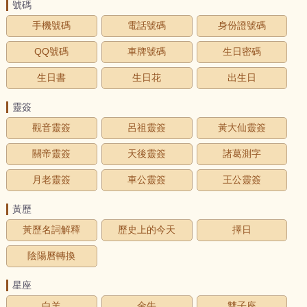
號碼
手機號碼
電話號碼
身份證號碼
QQ號碼
車牌號碼
生日密碼
生日書
生日花
出生日
靈簽
觀音靈簽
呂祖靈簽
黃大仙靈簽
關帝靈簽
天後靈簽
諸葛測字
月老靈簽
車公靈簽
王公靈簽
黃歷
黃歷名詞解釋
歷史上的今天
擇日
陰陽曆轉換
星座
白羊
金牛
雙子座