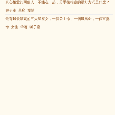
真心相愛的兩個人，不能在一起，分手後相處的最好方式是什麽？_
獅子座_星座_愛情
最有錢最漂亮的三大星座女，一個公主命，一個鳳凰命，一個富婆
命_女生_帶著_獅子座