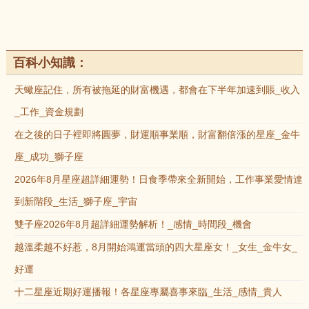
百科小知識：
天蠍座記住，所有被拖延的財富機遇，都會在下半年加速到賬_收入
_工作_資金規劃
在之後的日子裡即將圓夢，財運順事業順，財富翻倍漲的星座_金牛
座_成功_獅子座
2026年8月星座超詳細運勢！日食季帶來全新開始，工作事業愛情達
到新階段_生活_獅子座_宇宙
雙子座2026年8月超詳細運勢解析！_感情_時間段_機會
越溫柔越不好惹，8月開始鴻運當頭的四大星座女！_女生_金牛女_
好運
十二星座近期好運播報！各星座專屬喜事來臨_生活_感情_貴人