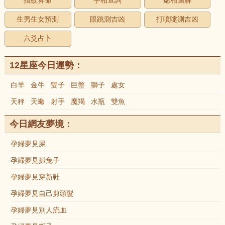
指紋算命
手相查詢
痣相圖解
生男生女預測
眼跳測吉凶
打噴嚏測吉凶
六爻占卜
12星座今日運勢：
白羊
金牛
雙子
巨蟹
獅子
處女
天秤
天蠍
射手
魔羯
水瓶
雙魚
今日網友夢境：
孕婦夢見屎
孕婦夢見抓兔子
孕婦夢見穿新鞋
孕婦夢見自己剪頭髮
孕婦夢見別人流血