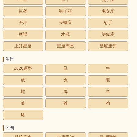
巨蟹
獅子座
處女座
天秤
天蠍座
射手
摩羯
水瓶
雙魚座
上升星座
星座專區
星座運勢
生肖
2026運勢
鼠
牛
虎
兔
龍
蛇
馬
羊
猴
雞
狗
豬
民間