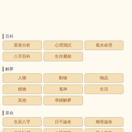
百科
星座分析
心理測試
風水命理
八字百科
生肖屬相
解夢
人物
動物
物品
植物
鬼神
生活
其他
孕婦解夢
算命
生辰八字
日干論命
稱骨論命