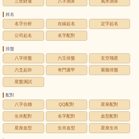
三世財運
八字測算
風水測算
姓名
名字分析
在線起名
定字起名
公司起名
名字配對
排盤
八字排盤
六壬排盤
玄空飛星
六爻起卦
奇門遁甲
紫薇排盤
星盤測試
配對
八字合婚
QQ配對
星座配對
生肖配對
名字配對
血型配對
星座血型
生肖血型
星座生肖