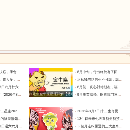
鼠
牛
虎
龍
蛇
馬
脫單！_過程_星座_異性
8月中旬，付出終於有了回報的三個星座，日子一天天好起來_那件_時間_結果
四個星座_人生道路_方面_星象
這樣幾句話男生不可說，說了女朋友要分手！_女生_星座_話語
猴
雞
狗
相有哪些？_合作_金氣漸_投資
8月初，真心對待朋友，福氣不缺，事業和生意蒸蒸日上的四個星座_合作中_金牛座_雙子座
靜電魚金牛座星運詳解【週運2024年12月9日-12月15日】
日）一週運勢解析_工作時_伴侶_生活
9月事業騰飛、財喜臨門三大星座_九月_財運_機會
星移位，狀態提升_事業_綜合_幸運
2026年8月7日|十二生肖愛情好運榜_感情_情緒_對方
錯_小雅_林曉_生活
12生肖未來七天運勢走勢預報（2026年8月4日-8月10日）_池池_感情_事業
忌與行動指南_易有_時間_波折
下個月走狗屎運的三大生肖，出門遇財神，步步高升，紫氣盈門，喜事連連！_龍的_運氣_時候