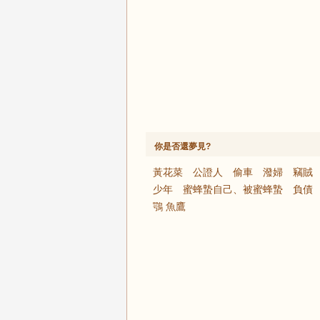
你是否還夢見?
黃花菜
公證人
偷車
潑婦
竊賊
少年
蜜蜂蟄自己、被蜜蜂蟄
負債
鶚 魚鷹