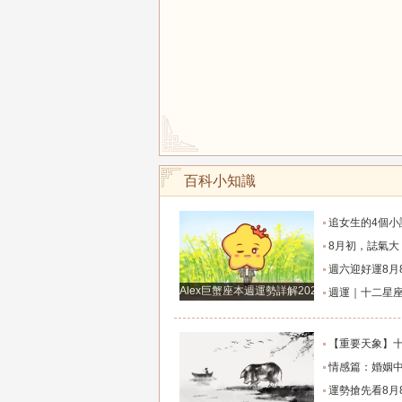
百科小知識
追女生的4個小訣竅，學會以後輕鬆
8月初，誌氣大，貴人多，家庭和事業雙豐收的
週六迎好運8月8日六月廿六，吉利的屬
Alex巨蟹座本週運勢詳解2024.12.23-12.29
週運｜十二星座（2026年8月10日～8月16
【重要天象】十二星座2026年8月7號運勢：金
情感篇：婚姻中的陰差陽
運勢搶先看8月8日週六六月廿六大勢宜