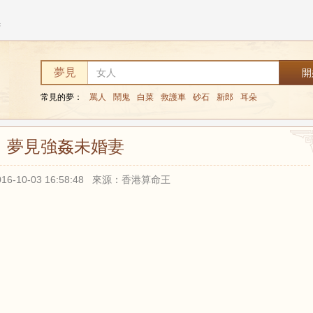
妻
夢見
常見的夢：
罵人
鬧鬼
白菜
救護車
砂石
新郎
耳朵
夢見強姦未婚妻
16-10-03 16:58:48 來源：香港算命王