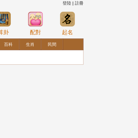
登陸
|
註冊
算卦
配對
起名
百科
生肖
民間