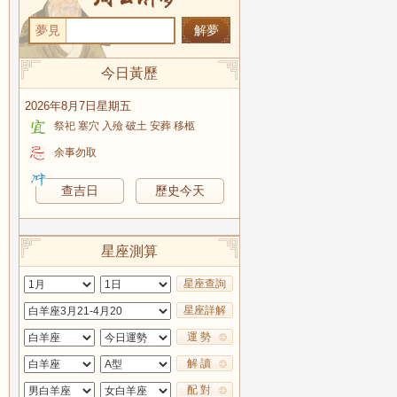
夢見
今日黃歷
2026年8月7日星期五
祭祀 塞穴 入殮 破土 安葬 移柩
余事勿取
查吉日
歷史今天
星座測算
星座查詢
星座詳解
運 勢
解 讀
配 對