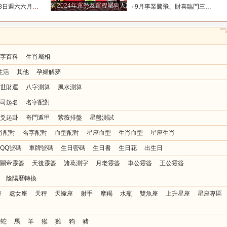
狗2024年運勢及運程屬狗人2024運勢好嗎
忌與行動指南_易有_時間_波折
9月事業騰飛、財喜臨門三大星座_九月_財運_機會
字百科
生肖屬相
生活
其他
孕婦解夢
世財運
八字測算
風水測算
司起名
名字配對
爻起卦
奇門遁甲
紫薇排盤
星盤測試
肖配對
名字配對
血型配對
星座血型
生肖血型
星座生肖
QQ號碼
車牌號碼
生日密碼
生日書
生日花
出生日
關帝靈簽
天後靈簽
諸葛測字
月老靈簽
車公靈簽
王公靈簽
陰陽曆轉換
座
處女座
天秤
天蠍座
射手
摩羯
水瓶
雙魚座
上升星座
星座專區
蛇
馬
羊
猴
雞
狗
豬