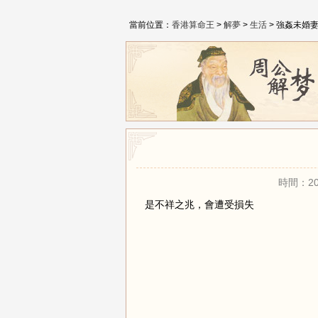
當前位置：
香港算命王
>
解夢
>
生活
> 強姦未婚
時間：20
是不祥之兆，會遭受損失