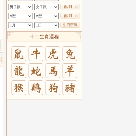
配 對
配 對
生日密碼
十二生肖運程
兔
羊
豬