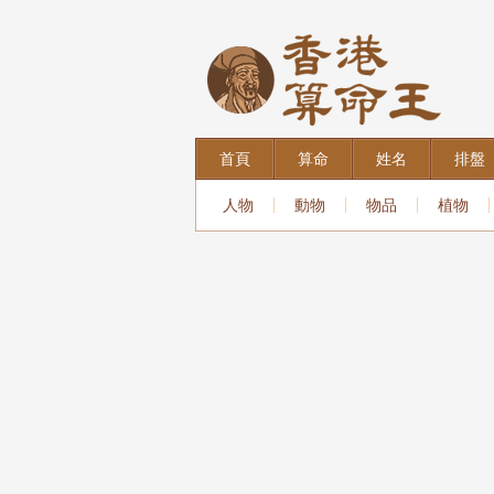
首頁
算命
姓名
排盤
人物
動物
物品
植物