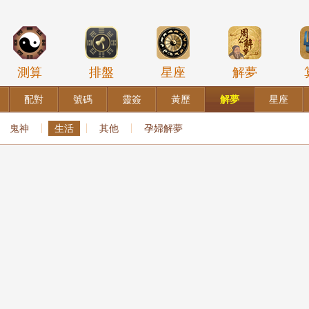
測算
排盤
星座
解夢
配對
號碼
靈簽
黃歷
解夢
星座
鬼神
生活
其他
孕婦解夢