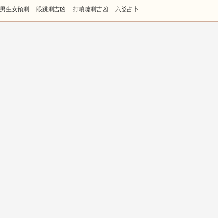
男生女預測
眼跳測吉凶
打噴嚏測吉凶
六爻占卜