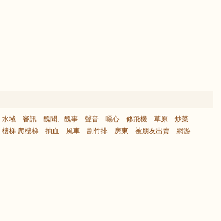
水域
審訊
醜聞、醜事
聲音
噁心
修飛機
草原
炒菜
樓梯 爬樓梯
抽血
風車
劃竹排
房東
被朋友出賣
網游