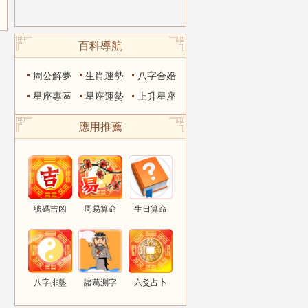
百科導航
周公解夢
生肖運勢
八字合婚
星座專區
星座運勢
上升星座
應用推薦
號碼吉凶
周易算命
生日算命
八字排盤
諸葛測字
六爻占卜