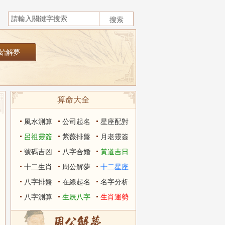
算命大全
風水測算
公司起名
星座配對
呂祖靈簽
紫薇排盤
月老靈簽
號碼吉凶
八字合婚
黃道吉日
十二生肖
周公解夢
十二星座
八字排盤
在線起名
名字分析
八字測算
生辰八字
生肖運勢