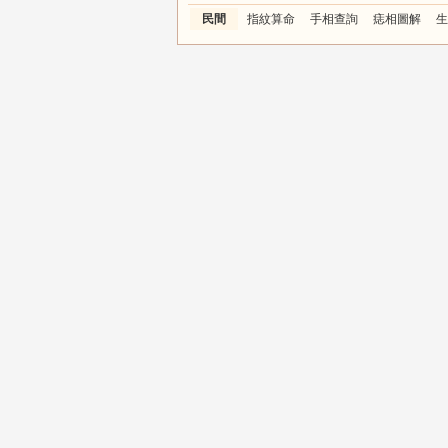
民間
指紋算命
手相查詢
痣相圖解
生