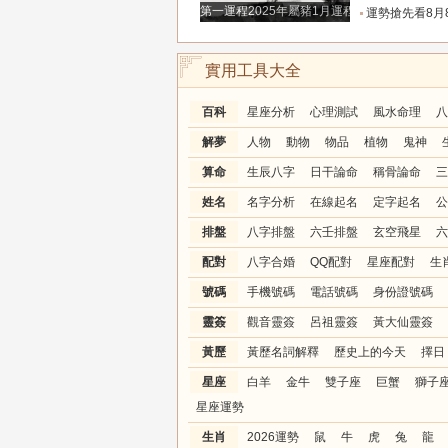
第一運程2025年屬豬1月運程解析
運勢搶先看8月8日週六六月廿六大勢宜
實用工具大全
百科
星座分析
心理測試
風水命理
八
解夢
人物
動物
物品
植物
鬼神
算命
生辰八字
日干論命
稱骨論命
三
姓名
名字分析
在線起名
定字起名
公
排盤
八字排盤
六壬排盤
玄空飛星
六
配對
八字合婚
QQ配對
星座配對
生
號碼
手機號碼
電話號碼
身份證號碼
靈簽
觀音靈簽
呂祖靈簽
黃大仙靈簽
黃歷
黃歷名詞解釋
歷史上的今天
擇日
星座
白羊
金牛
雙子座
巨蟹
獅子
星座運勢
生肖
2026運勢
鼠
牛
虎
兔
龍