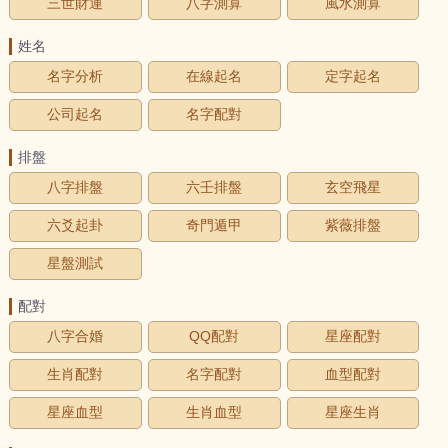
三世財運
八字測算
風水測算
姓名
名字分析
在線起名
定字起名
公司起名
名字配對
排盤
八字排盤
六壬排盤
玄空飛星
六爻起卦
奇門遁甲
紫薇排盤
星盤測試
配對
八字合婚
QQ配對
星座配對
生肖配對
名字配對
血型配對
星座血型
生肖血型
星座生肖