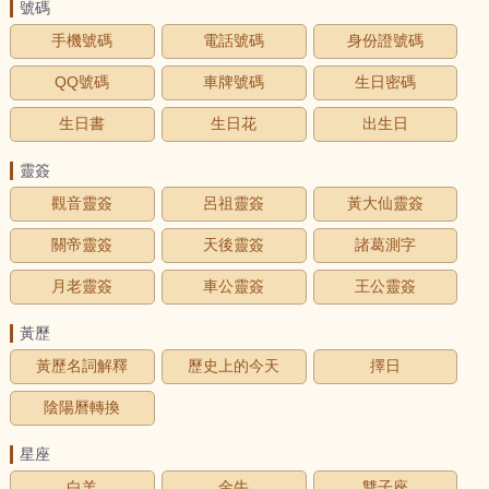
號碼
手機號碼
電話號碼
身份證號碼
QQ號碼
車牌號碼
生日密碼
生日書
生日花
出生日
靈簽
觀音靈簽
呂祖靈簽
黃大仙靈簽
關帝靈簽
天後靈簽
諸葛測字
月老靈簽
車公靈簽
王公靈簽
黃歷
黃歷名詞解釋
歷史上的今天
擇日
陰陽曆轉換
星座
白羊
金牛
雙子座