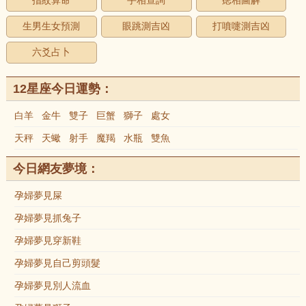
指紋算命
手相查詢
痣相圖解
生男生女預測
眼跳測吉凶
打噴嚏測吉凶
六爻占卜
12星座今日運勢：
白羊
金牛
雙子
巨蟹
獅子
處女
天秤
天蠍
射手
魔羯
水瓶
雙魚
今日網友夢境：
孕婦夢見屎
孕婦夢見抓兔子
孕婦夢見穿新鞋
孕婦夢見自己剪頭髮
孕婦夢見別人流血