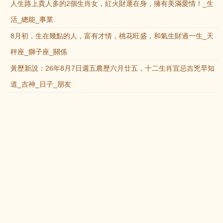
人生路上貴人多的2個生肖女，紅火財運在身，擁有美滿愛情！_生
活_總能_事業
8月初，生在幾點的人，富有才情，桃花旺盛，和氣生財過一生_天
秤座_獅子座_關係
黃歷新說：26年8月7日週五農歷六月廿五，十二生肖宜忌吉兇早知
道_吉神_日子_朋友