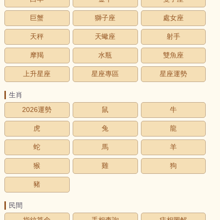
巨蟹
獅子座
處女座
天秤
天蠍座
射手
摩羯
水瓶
雙魚座
上升星座
星座專區
星座運勢
生肖
2026運勢
鼠
牛
虎
兔
龍
蛇
馬
羊
猴
雞
狗
豬
民間