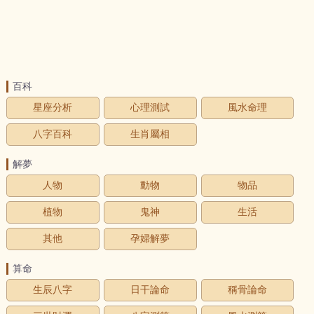
百科
星座分析
心理測試
風水命理
八字百科
生肖屬相
解夢
人物
動物
物品
植物
鬼神
生活
其他
孕婦解夢
算命
生辰八字
日干論命
稱骨論命