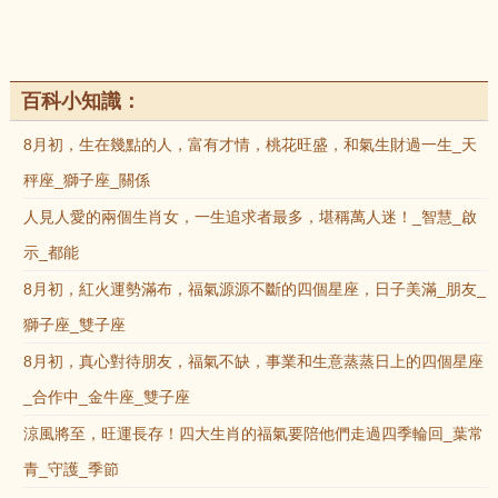
百科小知識：
8月初，生在幾點的人，富有才情，桃花旺盛，和氣生財過一生_天
秤座_獅子座_關係
人見人愛的兩個生肖女，一生追求者最多，堪稱萬人迷！_智慧_啟
示_都能
8月初，紅火運勢滿布，福氣源源不斷的四個星座，日子美滿_朋友_
獅子座_雙子座
8月初，真心對待朋友，福氣不缺，事業和生意蒸蒸日上的四個星座
_合作中_金牛座_雙子座
涼風將至，旺運長存！四大生肖的福氣要陪他們走過四季輪回_葉常
青_守護_季節