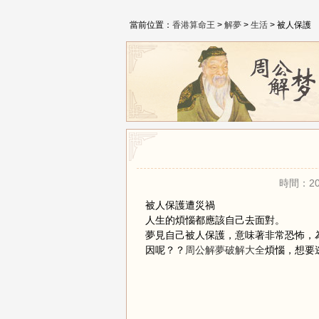
當前位置：
香港算命王
>
解夢
>
生活
> 被人保護
時間：20
被人保護遭災禍
人生的煩惱都應該自己去面對。
夢見自己被人保護，意味著非常恐怖，
因呢？？
周公解夢破解大全
煩惱，想要