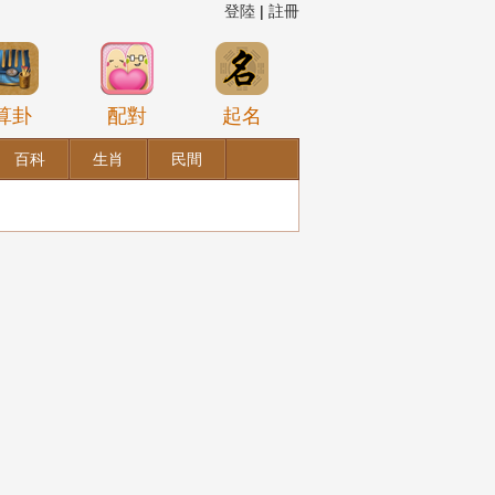
登陸
|
註冊
算卦
配對
起名
百科
生肖
民間