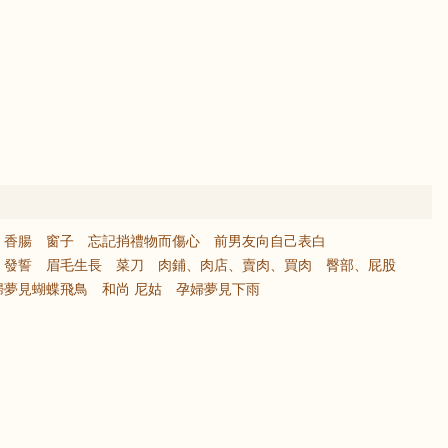
香腸
窗子
忘記捎禮物而傷心
前男友向自己表白
發誓
眉毛生長
菜刀
肉鋪、肉店、賣肉、買肉
臀部、屁股
婦夢見蝴蝶飛鳥
和尚 尼姑
孕婦夢見下雨