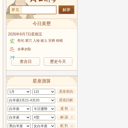
夢見
今日黃歷
2026年8月7日星期五
祭祀 塞穴 入殮 破土 安葬 移柩
余事勿取
查吉日
歷史今天
星座測算
星座查詢
星座詳解
運 勢
解 讀
配 對