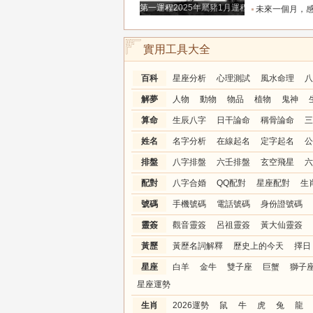
第一運程2025年屬豬1月運程解析
未來一個月，感情升溫明顯的三個星座，
實用工具大全
百科
星座分析
心理測試
風水命理
八
解夢
人物
動物
物品
植物
鬼神
算命
生辰八字
日干論命
稱骨論命
三
姓名
名字分析
在線起名
定字起名
公
排盤
八字排盤
六壬排盤
玄空飛星
六
配對
八字合婚
QQ配對
星座配對
生
號碼
手機號碼
電話號碼
身份證號碼
靈簽
觀音靈簽
呂祖靈簽
黃大仙靈簽
黃歷
黃歷名詞解釋
歷史上的今天
擇日
星座
白羊
金牛
雙子座
巨蟹
獅子
星座運勢
生肖
2026運勢
鼠
牛
虎
兔
龍