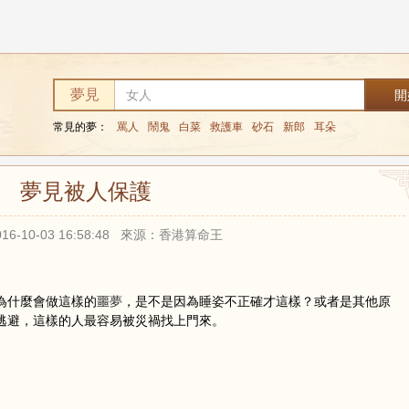
夢見
常見的夢：
罵人
鬧鬼
白菜
救護車
砂石
新郎
耳朵
夢見被人保護
16-10-03 16:58:48 來源：香港算命王
為什麼會做這樣的噩
夢
，是不是因為睡姿不正確才這樣？或者是其他原
逃避，這樣的人最容易被災禍找上門來。