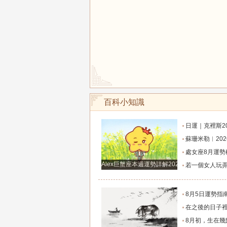
百科小知識
日運｜克裡斯2026年8月7日十二星
蘇珊米勒︱2026年8月射手座月
處女座8月運勢穩步攀升！打磨細節，付出皆有
Alex巨蟹座本週運勢詳解2024.12.23-12.29
若一個女人玩弄你的感情，那她一定有這
8月5日運勢指南：12星座今天該咋
在之後的日子裡7天運勢上升，橫財滾滾入門，從小
8月初，生在幾點的人，富有才情，桃花旺盛，和氣