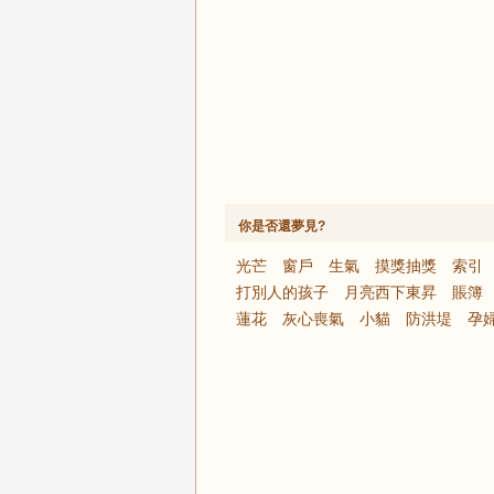
你是否還夢見?
光芒
窗戶
生氣
摸獎抽獎
索引
打別人的孩子
月亮西下東昇
賬簿
蓮花
灰心喪氣
小貓
防洪堤
孕