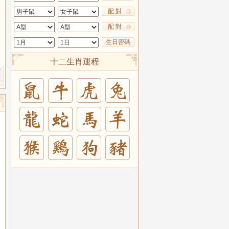
配 對
配 對
生日密碼
十二生肖運程
兔
羊
豬