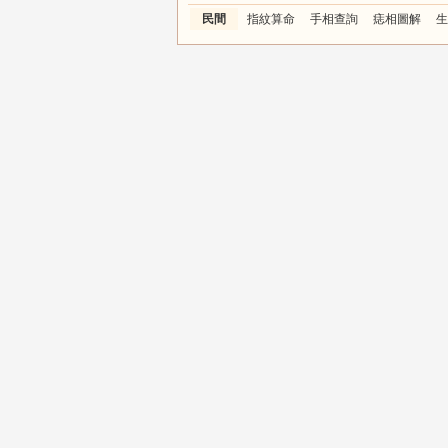
民間
指紋算命
手相查詢
痣相圖解
生