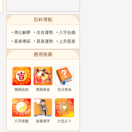
百科導航
周公解夢
生肖運勢
八字合婚
星座專區
星座運勢
上升星座
應用推薦
號碼吉凶
周易算命
生日算命
八字排盤
諸葛測字
六爻占卜