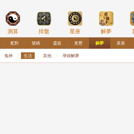
測算
排盤
星座
解夢
配對
號碼
靈簽
黃歷
解夢
星座
鬼神
生活
其他
孕婦解夢