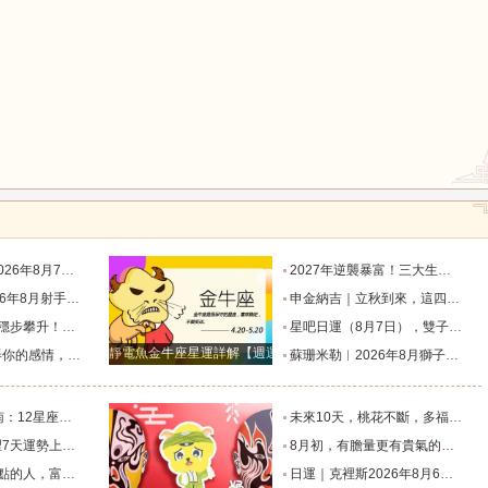
鼠
牛
虎
龍
蛇
馬
座運勢_天秤座_金星_主動
2027年逆襲暴富！三大生肖踩中流年財星，一路飛速賺大錢_財富_貴人_屬豬
度運勢_日食_九宮_伴侶
申金納吉｜立秋到來，這四大生肖要走好運了_金水_申辰_午馬
猴
雞
狗
回響好運連連_工作_過往_月度
星吧日運（8月7日），雙子座沮喪，水瓶座不愉快，雙魚座有誤會_工作_情人_方會更
靜電魚金牛座星運詳解【週運2024年12月9日-12月15日】
樣的表現！_星座_女性_距離感
蘇珊米勒︱2026年8月獅子座月度運勢_木星_滿月_日食
個整？_朋友_水瓶_處女
未來10天，桃花不斷，多福多運，遇見甜蜜愛情的幾個星座_金牛座_雙子座_家庭
是福星的星座_生活_在未來_好運
8月初，有膽量更有貴氣的四個星座，能成為事業王者，生意興隆_初將_天蠍座_朋友
生財過一生_天秤座_獅子座_關係
日運｜克裡斯2026年8月6日十二星座運勢_處理_對方_主動