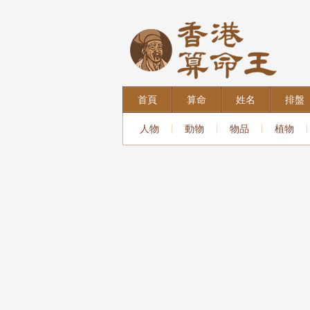
首頁
算命
姓名
排盤
人物
動物
物品
植物