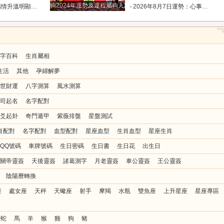
狗2024年運勢及運程屬狗人2024運勢好嗎
值得的人靠近_時間_雙魚_反應
2026年8月7日運勢：心事懸在半空最是疲憊，今天迷霧散去，所有人都能接住生活給出的明確答復_事情_層面_關係
字百科
生肖屬相
生活
其他
孕婦解夢
世財運
八字測算
風水測算
司起名
名字配對
爻起卦
奇門遁甲
紫薇排盤
星盤測試
肖配對
名字配對
血型配對
星座血型
生肖血型
星座生肖
QQ號碼
車牌號碼
生日密碼
生日書
生日花
出生日
關帝靈簽
天後靈簽
諸葛測字
月老靈簽
車公靈簽
王公靈簽
陰陽曆轉換
座
處女座
天秤
天蠍座
射手
摩羯
水瓶
雙魚座
上升星座
星座專區
蛇
馬
羊
猴
雞
狗
豬