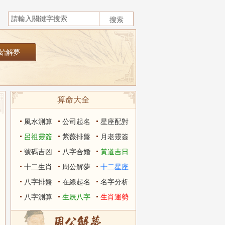
算命大全
風水測算
公司起名
星座配對
呂祖靈簽
紫薇排盤
月老靈簽
號碼吉凶
八字合婚
黃道吉日
十二生肖
周公解夢
十二星座
八字排盤
在線起名
名字分析
八字測算
生辰八字
生肖運勢