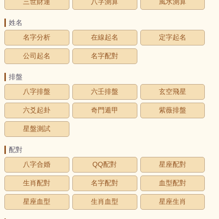
三世財運
八字測算
風水測算
姓名
名字分析
在線起名
定字起名
公司起名
名字配對
排盤
八字排盤
六壬排盤
玄空飛星
六爻起卦
奇門遁甲
紫薇排盤
星盤測試
配對
八字合婚
QQ配對
星座配對
生肖配對
名字配對
血型配對
星座血型
生肖血型
星座生肖