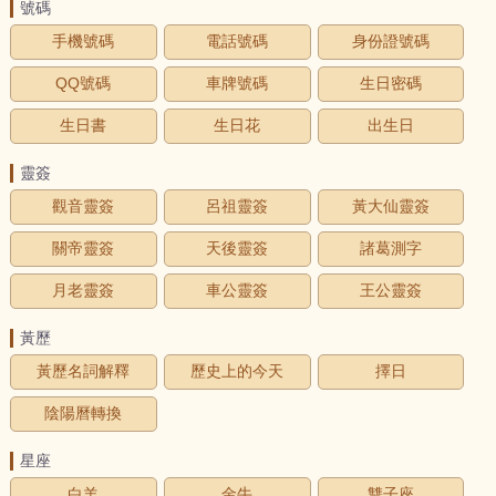
號碼
手機號碼
電話號碼
身份證號碼
QQ號碼
車牌號碼
生日密碼
生日書
生日花
出生日
靈簽
觀音靈簽
呂祖靈簽
黃大仙靈簽
關帝靈簽
天後靈簽
諸葛測字
月老靈簽
車公靈簽
王公靈簽
黃歷
黃歷名詞解釋
歷史上的今天
擇日
陰陽曆轉換
星座
白羊
金牛
雙子座