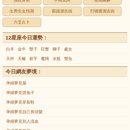
指紋算命
手相查詢
痣相圖解
生男生女預測
眼跳測吉凶
打噴嚏測吉凶
六爻占卜
12星座今日運勢：
白羊
金牛
雙子
巨蟹
獅子
處女
天秤
天蠍
射手
魔羯
水瓶
雙魚
今日網友夢境：
孕婦夢見屎
孕婦夢見抓兔子
孕婦夢見穿新鞋
孕婦夢見自己剪頭髮
孕婦夢見別人流血