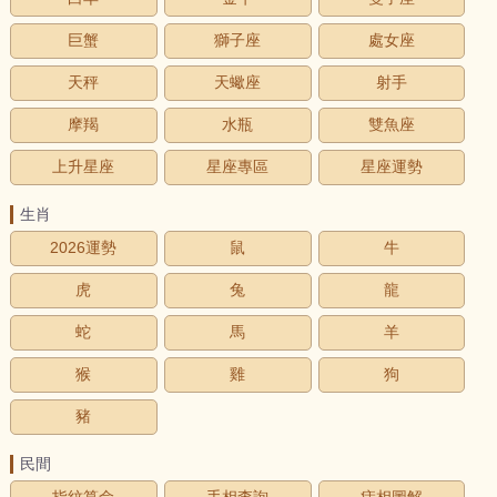
巨蟹
獅子座
處女座
天秤
天蠍座
射手
摩羯
水瓶
雙魚座
上升星座
星座專區
星座運勢
生肖
2026運勢
鼠
牛
虎
兔
龍
蛇
馬
羊
猴
雞
狗
豬
民間