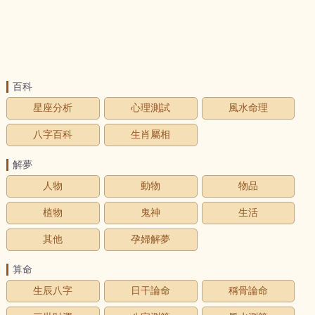
百科
星座分析
心理測試
風水命理
八字百科
生肖屬相
解夢
人物
動物
物品
植物
鬼神
生活
其他
孕婦解夢
算命
生辰八字
日干論命
稱骨論命