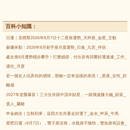
百科小知識：
日運｜克裡斯2026年8月7日十二星座運勢_天秤座_金星_主動
蘇珊米勒︱2026年8月射手座月度運勢_日食_九宮_伴侶
處女座8月運勢穩步攀升！打磨細節，付出皆有回響好運連連_工作_
過往_月度
若一個女人玩弄你的感情，那她一定有這樣的表現！_星座_女性_距
離感
2027年逆襲暴富！三大生肖踩中流年財星，一路飛速賺大錢_財富_
貴人_屬豬
申金納吉｜立秋到來，這四大生肖要走好運了_金水_申辰_午馬
星吧日運（8月7日），雙子座沮喪，水瓶座不愉快，雙魚座有誤會_