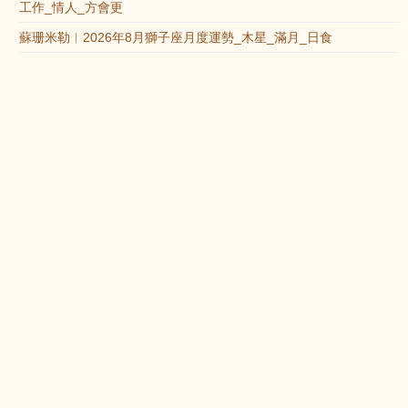
工作_情人_方會更
蘇珊米勒︱2026年8月獅子座月度運勢_木星_滿月_日食