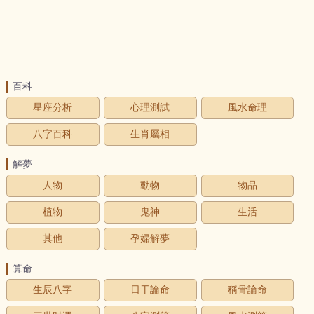
百科
星座分析
心理測試
風水命理
八字百科
生肖屬相
解夢
人物
動物
物品
植物
鬼神
生活
其他
孕婦解夢
算命
生辰八字
日干論命
稱骨論命