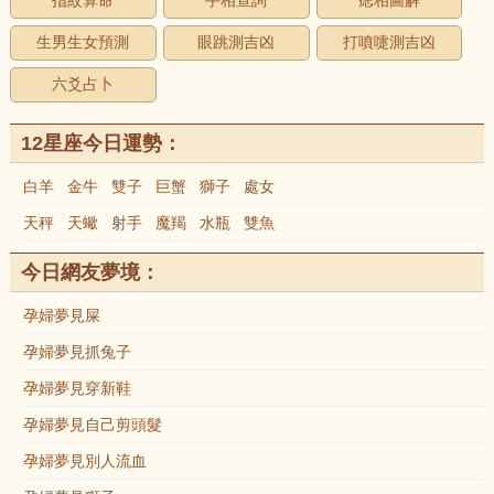
指紋算命
手相查詢
痣相圖解
生男生女預測
眼跳測吉凶
打噴嚏測吉凶
六爻占卜
12星座今日運勢：
白羊
金牛
雙子
巨蟹
獅子
處女
天秤
天蠍
射手
魔羯
水瓶
雙魚
今日網友夢境：
孕婦夢見屎
孕婦夢見抓兔子
孕婦夢見穿新鞋
孕婦夢見自己剪頭髮
孕婦夢見別人流血