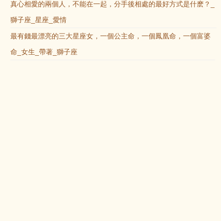
真心相愛的兩個人，不能在一起，分手後相處的最好方式是什麽？_
獅子座_星座_愛情
最有錢最漂亮的三大星座女，一個公主命，一個鳳凰命，一個富婆
命_女生_帶著_獅子座