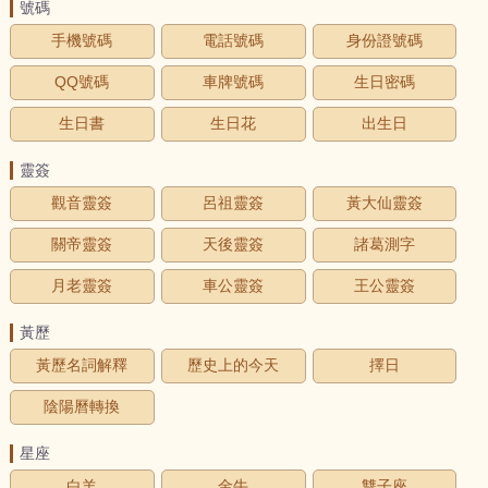
號碼
手機號碼
電話號碼
身份證號碼
QQ號碼
車牌號碼
生日密碼
生日書
生日花
出生日
靈簽
觀音靈簽
呂祖靈簽
黃大仙靈簽
關帝靈簽
天後靈簽
諸葛測字
月老靈簽
車公靈簽
王公靈簽
黃歷
黃歷名詞解釋
歷史上的今天
擇日
陰陽曆轉換
星座
白羊
金牛
雙子座