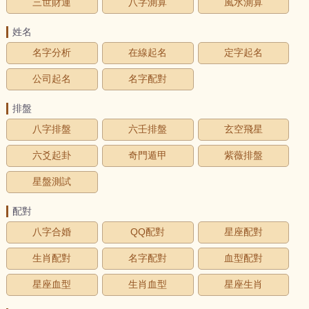
三世財運
八字測算
風水測算
姓名
名字分析
在線起名
定字起名
公司起名
名字配對
排盤
八字排盤
六壬排盤
玄空飛星
六爻起卦
奇門遁甲
紫薇排盤
星盤測試
配對
八字合婚
QQ配對
星座配對
生肖配對
名字配對
血型配對
星座血型
生肖血型
星座生肖