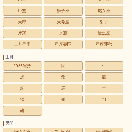
巨蟹
獅子座
處女座
天秤
天蠍座
射手
摩羯
水瓶
雙魚座
上升星座
星座專區
星座運勢
生肖
2026運勢
鼠
牛
虎
兔
龍
蛇
馬
羊
猴
雞
狗
豬
民間