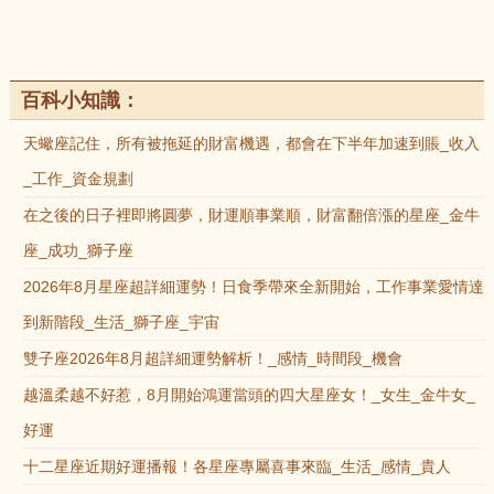
百科小知識：
天蠍座記住，所有被拖延的財富機遇，都會在下半年加速到賬_收入
_工作_資金規劃
在之後的日子裡即將圓夢，財運順事業順，財富翻倍漲的星座_金牛
座_成功_獅子座
2026年8月星座超詳細運勢！日食季帶來全新開始，工作事業愛情達
到新階段_生活_獅子座_宇宙
雙子座2026年8月超詳細運勢解析！_感情_時間段_機會
越溫柔越不好惹，8月開始鴻運當頭的四大星座女！_女生_金牛女_
好運
十二星座近期好運播報！各星座專屬喜事來臨_生活_感情_貴人