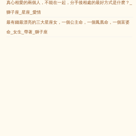
真心相愛的兩個人，不能在一起，分手後相處的最好方式是什麽？_
獅子座_星座_愛情
最有錢最漂亮的三大星座女，一個公主命，一個鳳凰命，一個富婆
命_女生_帶著_獅子座