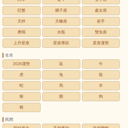
巨蟹
獅子座
處女座
天秤
天蠍座
射手
摩羯
水瓶
雙魚座
上升星座
星座專區
星座運勢
生肖
2026運勢
鼠
牛
虎
兔
龍
蛇
馬
羊
猴
雞
狗
豬
民間