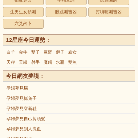
指紋算命
手相查詢
痣相圖解
生男生女預測
眼跳測吉凶
打噴嚏測吉凶
六爻占卜
12星座今日運勢：
白羊
金牛
雙子
巨蟹
獅子
處女
天秤
天蠍
射手
魔羯
水瓶
雙魚
今日網友夢境：
孕婦夢見屎
孕婦夢見抓兔子
孕婦夢見穿新鞋
孕婦夢見自己剪頭髮
孕婦夢見別人流血