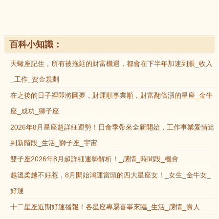
百科小知識：
天蠍座記住，所有被拖延的財富機遇，都會在下半年加速到賬_收入
_工作_資金規劃
在之後的日子裡即將圓夢，財運順事業順，財富翻倍漲的星座_金牛
座_成功_獅子座
2026年8月星座超詳細運勢！日食季帶來全新開始，工作事業愛情達
到新階段_生活_獅子座_宇宙
雙子座2026年8月超詳細運勢解析！_感情_時間段_機會
越溫柔越不好惹，8月開始鴻運當頭的四大星座女！_女生_金牛女_
好運
十二星座近期好運播報！各星座專屬喜事來臨_生活_感情_貴人