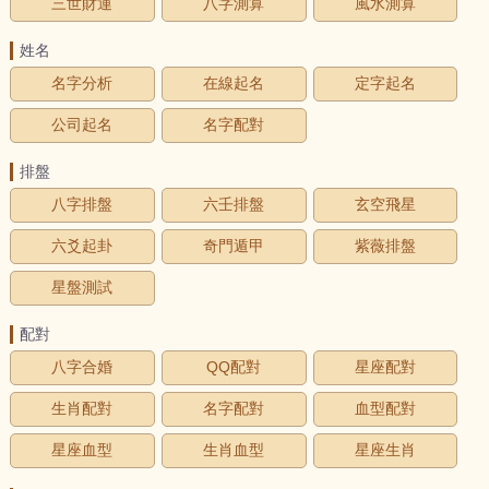
三世財運
八字測算
風水測算
姓名
名字分析
在線起名
定字起名
公司起名
名字配對
排盤
八字排盤
六壬排盤
玄空飛星
六爻起卦
奇門遁甲
紫薇排盤
星盤測試
配對
八字合婚
QQ配對
星座配對
生肖配對
名字配對
血型配對
星座血型
生肖血型
星座生肖