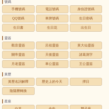
號碼
手機號碼
電話號碼
身份證號碼
QQ號碼
車牌號碼
生日密碼
生日書
生日花
出生日
靈簽
觀音靈簽
呂祖靈簽
黃大仙靈簽
關帝靈簽
天後靈簽
諸葛測字
月老靈簽
車公靈簽
王公靈簽
黃歷
黃歷名詞解釋
歷史上的今天
擇日
陰陽曆轉換
星座
白羊
金牛
雙子座