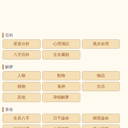
百科
星座分析
心理測試
風水命理
八字百科
生肖屬相
解夢
人物
動物
物品
植物
鬼神
生活
其他
孕婦解夢
算命
生辰八字
日干論命
稱骨論命