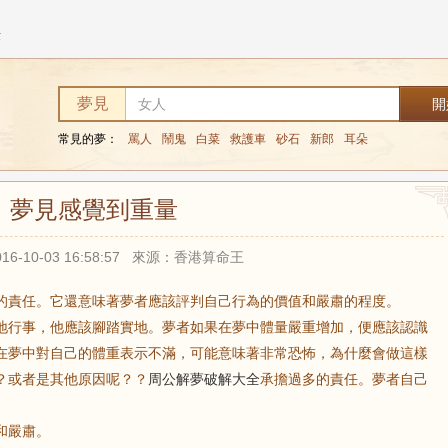
量
夢見
常見的夢：
罵人
鬧鬼
白菜
救護車
砂石
新郎
耳朵
夢見感覺到重量
16-10-03 16:58:57 來源：香港算命王
的責任。它還意味著夢者應該評判自己行為的價值和嚴肅的程度。
地行事，他應該腳踏實地。夢者如果在夢中體量嚴重增加，便應該認識
在夢中對自己的體重表示不滿，可能意味著非常恐怖，為什麼會做這樣
？或者是其他原因呢？？
周公解夢破解大全
承擔過多的責任。夢者自己
和嚴肅。