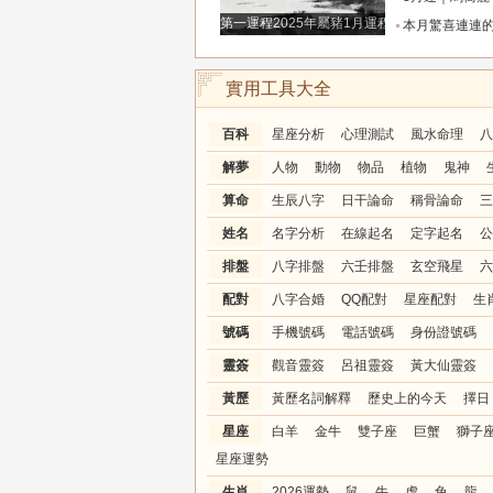
第一運程2025年屬豬1月運程解析
本月驚喜連連的三生肖，大富特富不差錢，金銀堆
實用工具大全
百科
星座分析
心理測試
風水命理
八
解夢
人物
動物
物品
植物
鬼神
算命
生辰八字
日干論命
稱骨論命
三
姓名
名字分析
在線起名
定字起名
公
排盤
八字排盤
六壬排盤
玄空飛星
六
配對
八字合婚
QQ配對
星座配對
生
號碼
手機號碼
電話號碼
身份證號碼
靈簽
觀音靈簽
呂祖靈簽
黃大仙靈簽
黃歷
黃歷名詞解釋
歷史上的今天
擇日
星座
白羊
金牛
雙子座
巨蟹
獅子
星座運勢
生肖
2026運勢
鼠
牛
虎
兔
龍