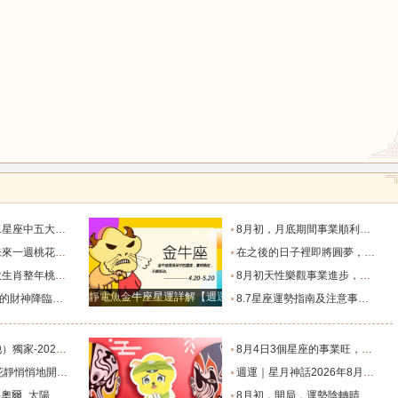
鼠
牛
虎
天秤座只能排第二_魅力_情感_觀察力
8月初，月底期間事業順利，運氣變好，新年到來之前發家致富的4大星座_財富_初至_天秤座
龍
蛇
馬
出雙入對的星座！_愛情_都能_獅子座
在之後的日子裡即將圓夢，財運順事業順，財富翻倍漲的星座_金牛座_成功_獅子座
長，婚姻幸福圓滿_屬豬_感情_單身
8月初天性樂觀事業進步，一直走上坡路不缺錢的4星座。_財運_機會_主動
猴
雞
狗
靜電魚金牛座星運詳解【週運2024年12月9日-12月15日】
錢包鼓鼓！_工作_金牛座_方面
8.7星座運勢指南及注意事項（上）_事情_時機不對_歪理
（事業、財運、健康、愛情）提醒_朋友_感情_伴侶
8月4日3個星座的事業旺，財旺，人旺，富貴雙至！_方面_天蠍座_雙子座
之遙的4大星座_伴侶_愛情_雙子座
週運｜星月神話2026年8月6日-8月12日十二星座一週展望_都能_職責_時間
太陽_迦勒_生活節奏
8月初，開局，運勢陰轉晴，沒啥小人影響，事業賺錢更多的4個星座_獅子座_天秤座_雙子座