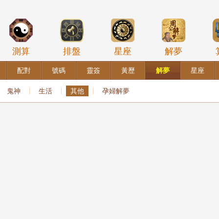
測算
排盤
星座
解夢
配對
號碼
靈簽
黃歷
解夢
星座
鬼神
生活
其他
孕婦解夢