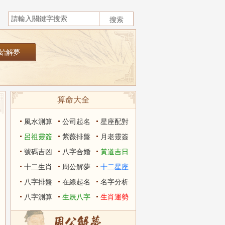
算命大全
風水測算
公司起名
星座配對
呂祖靈簽
紫薇排盤
月老靈簽
號碼吉凶
八字合婚
黃道吉日
十二生肖
周公解夢
十二星座
八字排盤
在線起名
名字分析
八字測算
生辰八字
生肖運勢