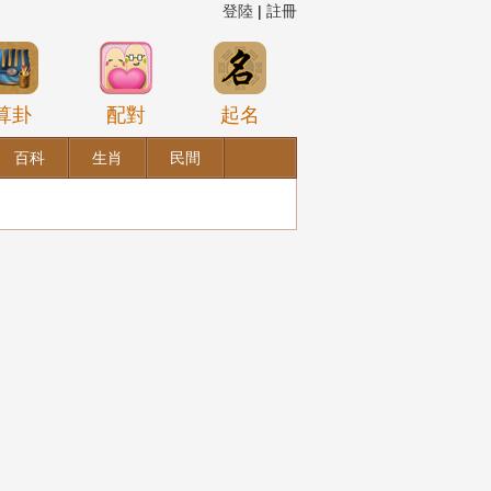
登陸
|
註冊
算卦
配對
起名
百科
生肖
民間