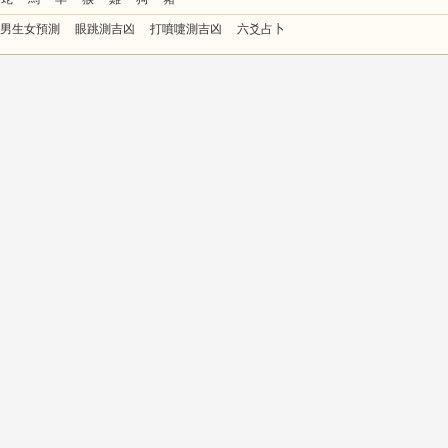
男生女預測
眼跳測吉凶
打噴嚏測吉凶
六爻占卜