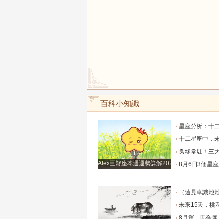
百科小知識
星座分析：十二星座中五大顏值最高的星座女生，
十二星座中，未來一週桃花扭腰，指引舊愛歸來，
良緣常駐！三大生肖整年桃花盛放，愛戀甜蜜綿
Alex巨蟹座本週運勢詳解2024.12.23-12.29
8月6日3個星座的財神降臨，財富滾滾來，
（遠見卓識池池）獨家-2026年8月6日-十二生肖每日運程
未來15天，桃花靜悄悄地開，與真愛只有一步
8月運｜馬喬麗-奧爾_