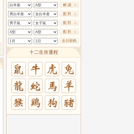
解 讀
配 對
配 對
配 對
生日密碼
十二生肖運程
兔
羊
豬