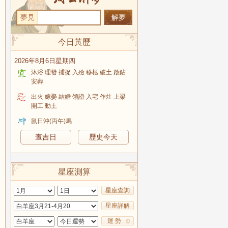
夢見
今日黃歷
2026年8月6日星期四
沐浴 理發 捕捉 入殮 移柩 破土 啟鉆
安葬
出火 嫁娶 結婚 領證 入宅 作灶 上梁
開工 動土
鼠日沖(丙午)馬
查吉日
歷史今天
星座測算
星座查詢
星座詳解
運 勢