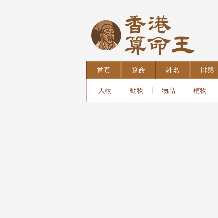
首頁
算命
姓名
排盤
人物
動物
物品
植物