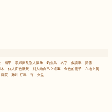
救
指甲
孕婦夢見別人懷孕
釣魚島
名字
救護車
掃雪
灌木
仇人面色臘黃
別人給自己立遺囑
金色的瓶子
在地上爬
庭院
雞叫 打鳴
杏
火盆