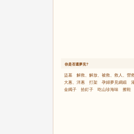
你是否還夢見?
盜墓
解救、解放、被救、救人、營
大蔥、洋蔥
打架
孕婦夢見綢緞
金鐲子
拾釘子
吃山珍海味
擦鞋