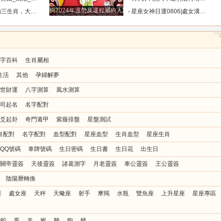
狗2024年運勢及運程屬狗人2024運勢好嗎
成山，愛情有桃花_龍人_財富_事業
星座女神日運0806|處女溝通順暢，天秤關係緊繃_幸運_數字_情緒
字百科
生肖屬相
生活
其他
孕婦解夢
世財運
八字測算
風水測算
司起名
名字配對
爻起卦
奇門遁甲
紫薇排盤
星盤測試
肖配對
名字配對
血型配對
星座血型
生肖血型
星座生肖
QQ號碼
車牌號碼
生日密碼
生日書
生日花
出生日
關帝靈簽
天後靈簽
諸葛測字
月老靈簽
車公靈簽
王公靈簽
陰陽曆轉換
座
處女座
天秤
天蠍座
射手
摩羯
水瓶
雙魚座
上升星座
星座專區
蛇
馬
羊
猴
雞
狗
豬