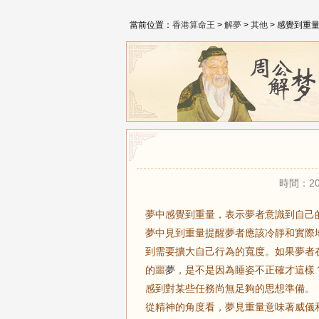
當前位置：
香港算命王
>
解夢
>
其他
> 感覺到重
時間：20
夢中感覺到重量，表示夢者意識到自己
夢中見到重量提醒夢者應該冷靜和實際
到需要擴大自己行為的寬度。如果夢者
的噩
夢
，是不是因為睡姿不正確才這樣
感到對某些任務尚無足夠的思想準備。
從精神的角度看，夢見重量意味著威儀