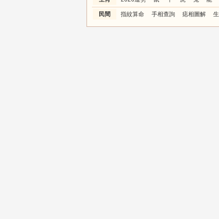
民間
指紋算命
手相查詢
痣相圖解
生