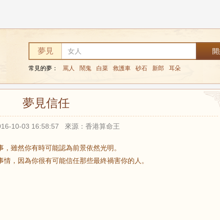
夢見
常見的夢：
罵人
鬧鬼
白菜
救護車
砂石
新郎
耳朵
夢見信任
16-10-03 16:58:57 來源：香港算命王
事，雖然你有時可能認為前景依然光明。
事情，因為你很有可能信任那些最終禍害你的人。