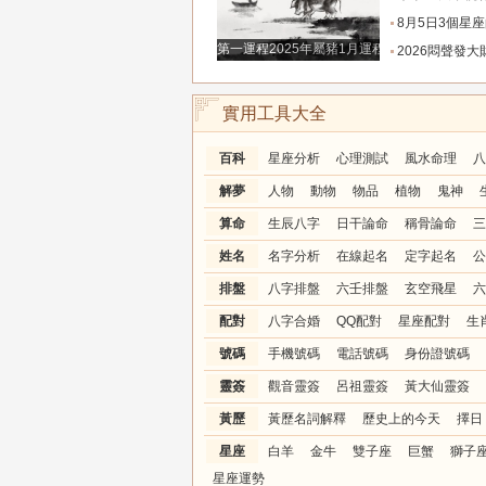
8月5日3個星座的富貴伴身，桃花遍地，
第一運程2025年屬豬1月運程解析
2026悶聲發大財，有巨款到賬的三
實用工具大全
百科
星座分析
心理測試
風水命理
八
解夢
人物
動物
物品
植物
鬼神
算命
生辰八字
日干論命
稱骨論命
三
姓名
名字分析
在線起名
定字起名
公
排盤
八字排盤
六壬排盤
玄空飛星
六
配對
八字合婚
QQ配對
星座配對
生
號碼
手機號碼
電話號碼
身份證號碼
靈簽
觀音靈簽
呂祖靈簽
黃大仙靈簽
黃歷
黃歷名詞解釋
歷史上的今天
擇日
星座
白羊
金牛
雙子座
巨蟹
獅子
星座運勢