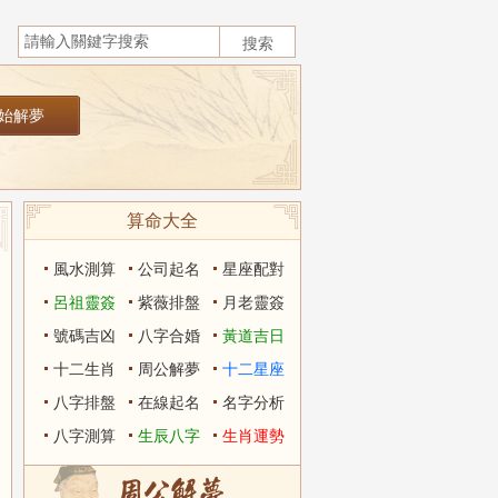
算命大全
風水測算
公司起名
星座配對
呂祖靈簽
紫薇排盤
月老靈簽
號碼吉凶
八字合婚
黃道吉日
十二生肖
周公解夢
十二星座
八字排盤
在線起名
名字分析
八字測算
生辰八字
生肖運勢