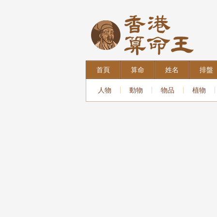
首頁
算命
姓名
排盤
人物
動物
物品
植物