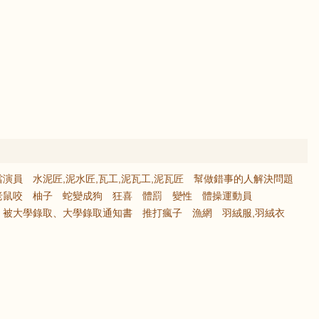
當演員
水泥匠,泥水匠,瓦工,泥瓦工,泥瓦匠
幫做錯事的人解決問題
老鼠咬
柚子
蛇變成狗
狂喜
體罰
變性
體操運動員
被大學錄取、大學錄取通知書
推打瘋子
漁網
羽絨服,羽絨衣