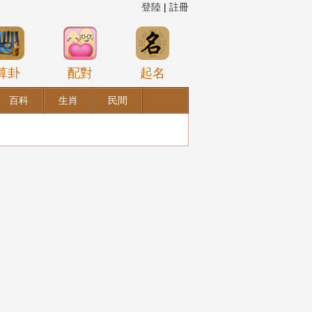
登陸
|
註冊
算卦
配對
起名
百科
生肖
民間