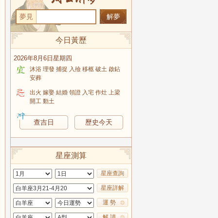
夢見
今日黃歷
2026年8月6日星期四
沐浴 理發 捕捉 入殮 移柩 破土 啟鉆
安葬
出火 嫁娶 結婚 領證 入宅 作灶 上梁
開工 動土
查吉日
歷史今天
星座測算
星座查詢
星座詳解
運 勢
解 讀