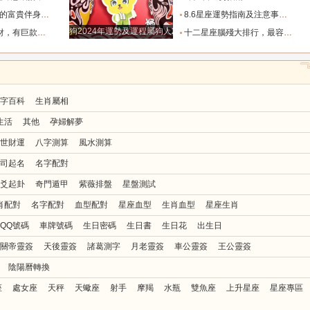
事業旺！_雙子座_方面_好日子
8.6星座運勢指南及注意事項（上）_有利的_未來的_方向
狗2024年運勢及運程屬狗人2024運勢好嗎
大生肖_屬豬_財運_資產
十二星座腦殘大排行，最容易爽約的星座排名_天蠍座_獅子座_因為
字百科
生肖屬相
生活
其他
孕婦解夢
世財運
八字測算
風水測算
司起名
名字配對
爻起卦
奇門遁甲
紫薇排盤
星盤測試
肖配對
名字配對
血型配對
星座血型
生肖血型
星座生肖
QQ號碼
車牌號碼
生日密碼
生日書
生日花
出生日
關帝靈簽
天後靈簽
諸葛測字
月老靈簽
車公靈簽
王公靈簽
陰陽曆轉換
座
處女座
天秤
天蠍座
射手
摩羯
水瓶
雙魚座
上升星座
星座專區