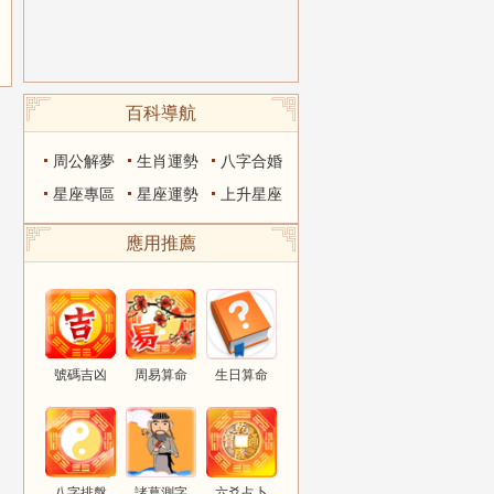
百科導航
周公解夢
生肖運勢
八字合婚
星座專區
星座運勢
上升星座
應用推薦
號碼吉凶
周易算命
生日算命
八字排盤
諸葛測字
六爻占卜