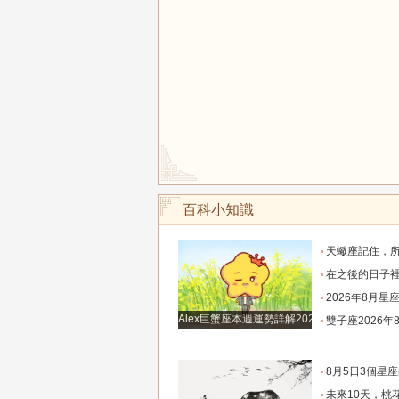
百科小知識
天蠍座記住，所有被拖延的財富機遇，都會在下
在之後的日子裡即將圓夢，財運順事業順，財富
2026年8月星座超詳細運勢！日食季帶來全新開始，工
Alex巨蟹座本週運勢詳解2024.12.23-12.29
雙子座2026年8月超詳細運勢解
8月5日3個星座的富貴伴身，桃花遍地，
未來10天，桃花肆意飛揚，邂逅良人，轉角遇