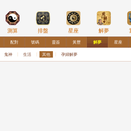
測算
排盤
星座
解夢
配對
號碼
靈簽
黃歷
解夢
星座
鬼神
生活
其他
孕婦解夢