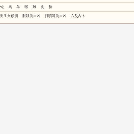
蛇
馬
羊
猴
雞
狗
豬
男生女預測
眼跳測吉凶
打噴嚏測吉凶
六爻占卜