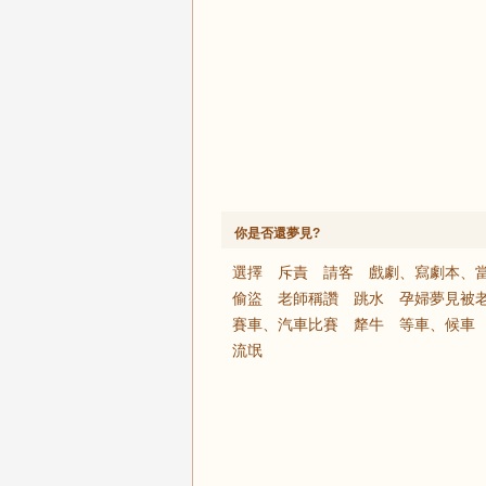
你是否還夢見?
選擇
斥責
請客
戲劇、寫劇本、
偷盜
老師稱讚
跳水
孕婦夢見被
賽車、汽車比賽
犛牛
等車、候車
流氓