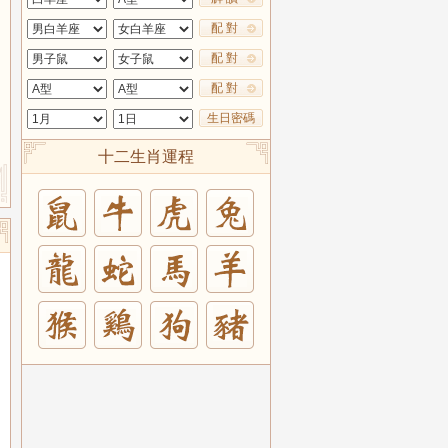
配 對
配 對
配 對
生日密碼
十二生肖運程
兔
羊
豬