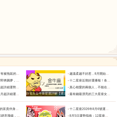
鼠
牛
虎
龍
蛇
馬
半年加速到賬_收入_工作_資金規劃
越溫柔越不好惹，8月開始鴻運當頭的四大星座女！_女生_金牛女_好運
翻倍漲的星座_金牛座_成功_獅子座
十二星座近期好運播報！各星座專屬喜事來臨_生活_感情_貴人
猴
雞
狗
作事業愛情達到新階段_生活_獅子座_宇宙
真心相愛的兩個人，不能在一起，分手後相處的最好方式是什麽？_獅子座_星座_愛情
靜電魚金牛座星運詳解【週運2024年12月9日-12月15日】
析！_感情_時間段_機會
最有錢最漂亮的三大星座女，一個公主命，一個鳳凰命，一個富婆命_女生_帶著_獅子座
事業旺！_雙子座_方面_好日子
十二星座2026年8月6號運勢：保持低調比較好_綜合_建議_事業
到愛的4個星座_愛情_天蠍座_魅力
8月5日運勢指南：12星座今天該咋個整？_朋友_水瓶_處女