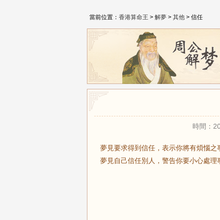
當前位置：
香港算命王
>
解夢
>
其他
> 信任
時間：20
夢見要求得到信任，表示你將有煩惱之
夢見自己信任別人，警告你要小心處理