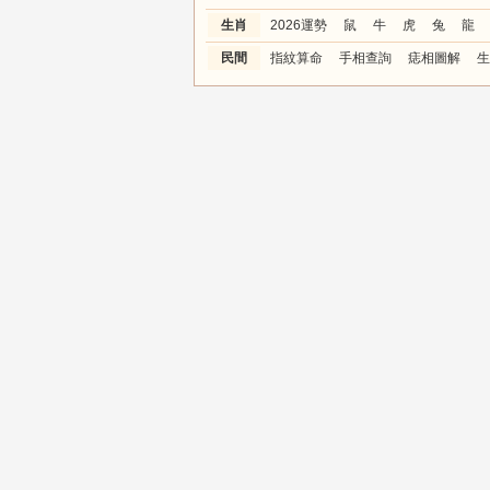
生肖
2026運勢
鼠
牛
虎
兔
龍
民間
指紋算命
手相查詢
痣相圖解
生