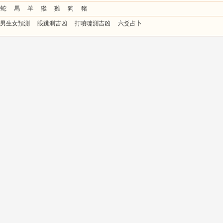
蛇
馬
羊
猴
雞
狗
豬
男生女預測
眼跳測吉凶
打噴嚏測吉凶
六爻占卜