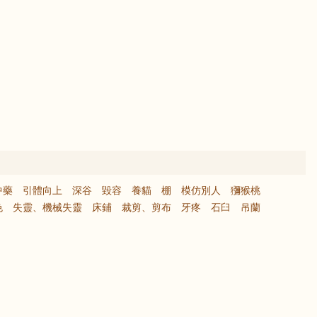
中藥
引體向上
深谷
毀容
養貓
棚
模仿別人
獼猴桃
色
失靈、機械失靈
床鋪
裁剪、剪布
牙疼
石臼
吊蘭