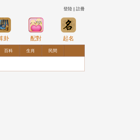
登陸
|
註冊
算卦
配對
起名
百科
生肖
民間