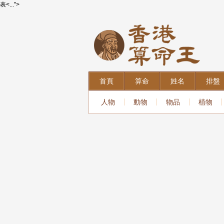
表<...">
首頁
算命
姓名
排盤
人物
動物
物品
植物