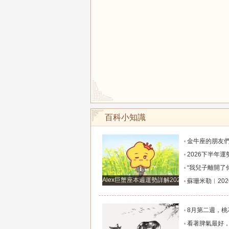
百科小知識
金牛座的朋友們，明天事業迎來新高峰，不要再默
2026下半年運勢徹底反轉迎來好運的四大星座！舊篇章結束
“我兒子離開了你，明天我就能幫他重新找一個好
Alex巨蟹座本週運勢詳解2024.12.23-12.29
蘇珊米勒︱2026年8月水瓶座月
8月第二週，桃花主動靠近，遇到值得認識的人
看著脾氣最好，翻臉時最狠！立秋後這三大星座撕掉偽裝