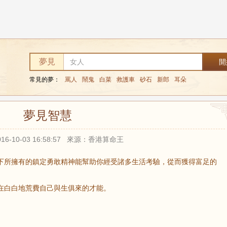
夢見
常見的夢：
罵人
鬧鬼
白菜
救護車
砂石
新郎
耳朵
夢見智慧
16-10-03 16:58:57 來源：香港算命王
下所擁有的鎮定勇敢精神能幫助你經受諸多生活考驗，從而獲得富足的
在白白地荒費自己與生俱來的才能。