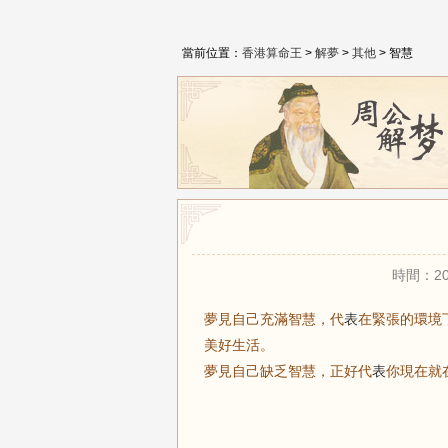
當前位置：
香港算命王
>
解夢
>
其他
> 智慧
時間：20
夢見自己充滿智慧，代
表
在緊張的環境
美好生活。
夢見自己缺乏智慧，正好代
表
你現在就