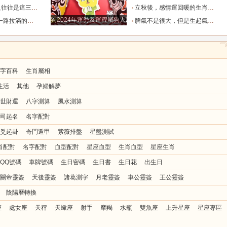
也懂得借助團隊_水瓶_協作_一個人
立秋後，感情運回暖的生肖TOP3_單身_放平_申金
狗2024年運勢及運程屬狗人2024運勢好嗎
全年順風順水少坎坷_合作_人脈_事業
脾氣不是很大，但是生起氣來很難哄的五大星座女_女性_情緒_給予
字百科
生肖屬相
生活
其他
孕婦解夢
世財運
八字測算
風水測算
司起名
名字配對
爻起卦
奇門遁甲
紫薇排盤
星盤測試
肖配對
名字配對
血型配對
星座血型
生肖血型
星座生肖
QQ號碼
車牌號碼
生日密碼
生日書
生日花
出生日
關帝靈簽
天後靈簽
諸葛測字
月老靈簽
車公靈簽
王公靈簽
陰陽曆轉換
座
處女座
天秤
天蠍座
射手
摩羯
水瓶
雙魚座
上升星座
星座專區