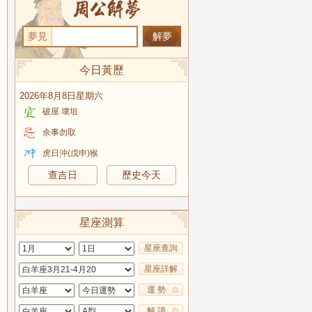
夢見
今日黃歷
2026年8月8日星期六
破屋 壞垣
余事勿取
虎日沖(戊申)猴
查吉日
歷史今天
星座測算
星座查詢
星座詳解
運 勢
解 讀