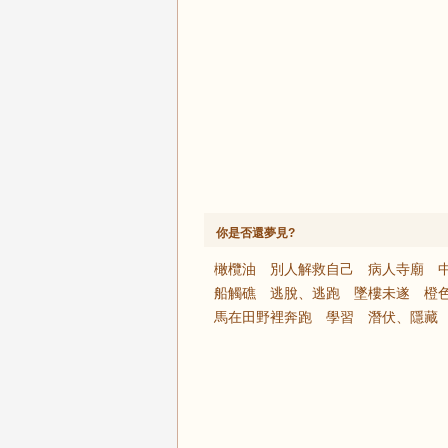
你是否還夢見?
橄欖油
別人解救自己
病人寺廟
船觸礁
逃脫、逃跑
墜樓未遂
橙
馬在田野裡奔跑
學習
潛伏、隱藏