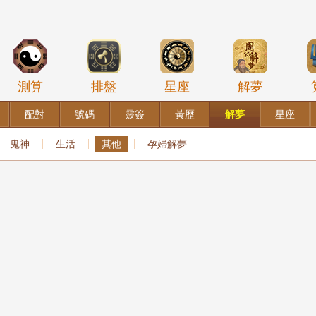
測算
排盤
星座
解夢
配對
號碼
靈簽
黃歷
解夢
星座
鬼神
生活
其他
孕婦解夢