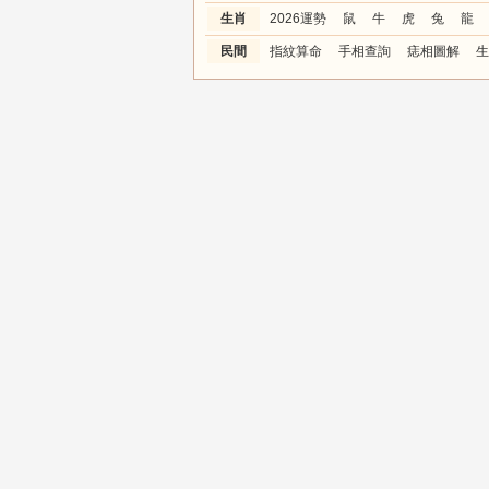
生肖
2026運勢
鼠
牛
虎
兔
龍
民間
指紋算命
手相查詢
痣相圖解
生