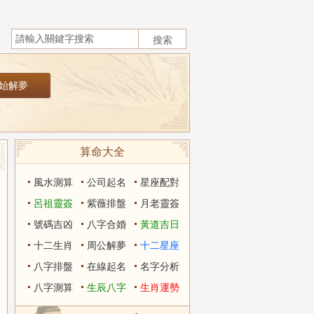
算命大全
風水測算
公司起名
星座配對
呂祖靈簽
紫薇排盤
月老靈簽
號碼吉凶
八字合婚
黃道吉日
十二生肖
周公解夢
十二星座
八字排盤
在線起名
名字分析
八字測算
生辰八字
生肖運勢