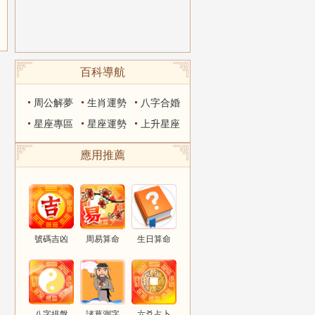
百科導航
周公解夢
生肖運勢
八字合婚
星座專區
星座運勢
上升星座
應用推薦
號碼吉凶
周易算命
生日算命
八字排盤
諸葛測字
六爻占卜