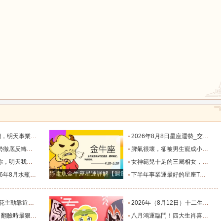
鼠
牛
虎
龍
蛇
馬
默付出而錯失機會！_工作_宇宙_能量
2026年8月8日星座運勢_交易_管理_合作
，新的機遇之門敞開_時期_獅子座_重擔
脾氣很壞，卻被男生寵成小公主的四大星座女，無憂無慮沒煩惱_女生_魅力_所在
猴
雞
狗
樣的女人！”_伴侶_星座_尋找
女神範兒十足的三屬相女，很受異性的歡迎，人生處處招桃花！_女性_魅力_機遇
靜電魚金牛座星運詳解【週運2024年12月9日-12月15日】
度運勢_合作_木星_滿月
下半年事業運最好的星座TOP4_獅子座_木星_天蠍座
的三個星座_雙子座_東西_地方
2026年（8月12日）十二生肖最棒運勢播報_龍的_財富_方面
，誰碰底線誰倒黴_金牛座_星象_天秤座
八月鴻運臨門！四大生肖喜事紮堆來襲，下半年一路順風順水到底_避雷_要點_合作