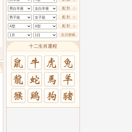
配 對
配 對
配 對
生日密碼
十二生肖運程
兔
羊
豬