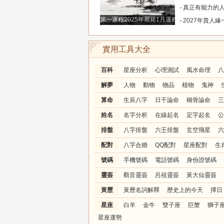
真正有能力的人往往是這三個星座，既能獨立完成
第一運程2025年屬豬1月運程解析
2027年貴人緣一路拉滿的三大生肖！處處有人幫扶，
實用工具大全
百科
星座分析
心理測試
風水命理
八
解夢
人物
動物
物品
植物
鬼神
算命
生辰八字
日干論命
稱骨論命
三
姓名
名字分析
在線起名
定字起名
公
排盤
八字排盤
六壬排盤
玄空飛星
六
配對
八字合婚
QQ配對
星座配對
生
號碼
手機號碼
電話號碼
身份證號碼
靈簽
觀音靈簽
呂祖靈簽
黃大仙靈簽
黃歷
黃歷名詞解釋
歷史上的今天
擇日
星座
白羊
金牛
雙子座
巨蟹
獅子
星座運勢