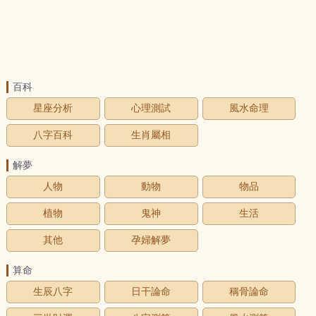
百科
星座分析
心理測試
風水命理
八字百科
生肖屬相
解夢
人物
動物
物品
植物
鬼神
生活
其他
孕婦解夢
算命
生辰八字
日干論命
稱骨論命