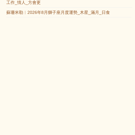
工作_情人_方會更
蘇珊米勒︱2026年8月獅子座月度運勢_木星_滿月_日食