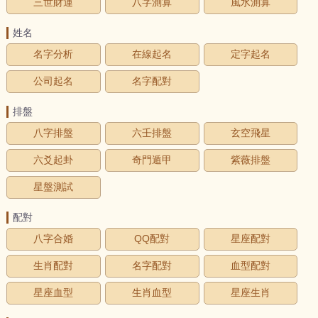
三世財運
八字測算
風水測算
姓名
名字分析
在線起名
定字起名
公司起名
名字配對
排盤
八字排盤
六壬排盤
玄空飛星
六爻起卦
奇門遁甲
紫薇排盤
星盤測試
配對
八字合婚
QQ配對
星座配對
生肖配對
名字配對
血型配對
星座血型
生肖血型
星座生肖