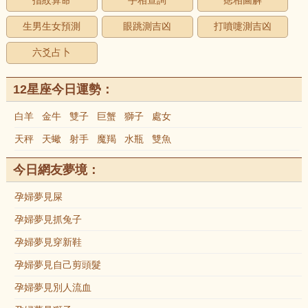
指紋算命
手相查詢
痣相圖解
生男生女預測
眼跳測吉凶
打噴嚏測吉凶
六爻占卜
12星座今日運勢：
白羊
金牛
雙子
巨蟹
獅子
處女
天秤
天蠍
射手
魔羯
水瓶
雙魚
今日網友夢境：
孕婦夢見屎
孕婦夢見抓兔子
孕婦夢見穿新鞋
孕婦夢見自己剪頭髮
孕婦夢見別人流血