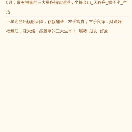
8月，最有福氣的三大星座福氣滿滿，坐擁金山_天秤座_獅子座_生
活
下星期開始橫財天降，存款翻番，左手富貴，右手良緣，財運好、
福氣旺，賺大錢、能脫單的三大生肖！_屬豬_朋友_好處