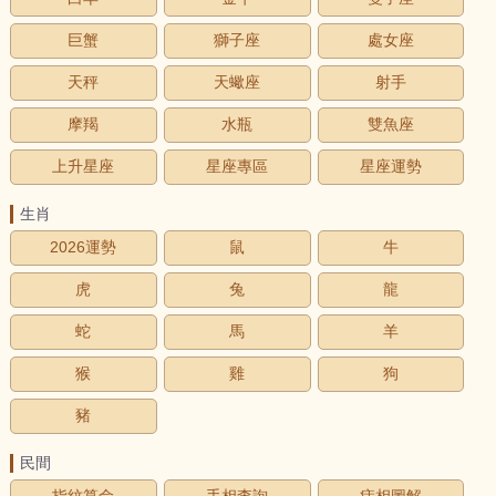
巨蟹
獅子座
處女座
天秤
天蠍座
射手
摩羯
水瓶
雙魚座
上升星座
星座專區
星座運勢
生肖
2026運勢
鼠
牛
虎
兔
龍
蛇
馬
羊
猴
雞
狗
豬
民間