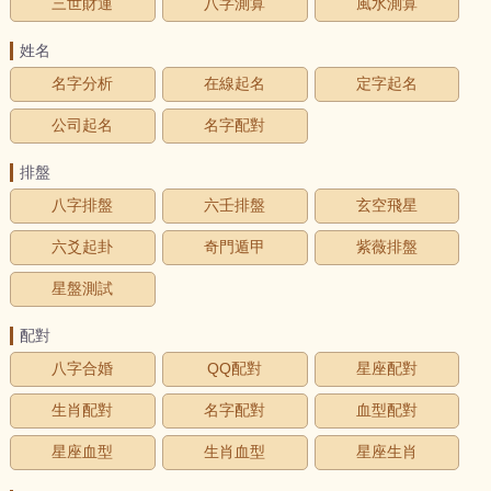
三世財運
八字測算
風水測算
姓名
名字分析
在線起名
定字起名
公司起名
名字配對
排盤
八字排盤
六壬排盤
玄空飛星
六爻起卦
奇門遁甲
紫薇排盤
星盤測試
配對
八字合婚
QQ配對
星座配對
生肖配對
名字配對
血型配對
星座血型
生肖血型
星座生肖