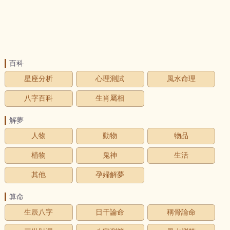
百科
星座分析
心理測試
風水命理
八字百科
生肖屬相
解夢
人物
動物
物品
植物
鬼神
生活
其他
孕婦解夢
算命
生辰八字
日干論命
稱骨論命