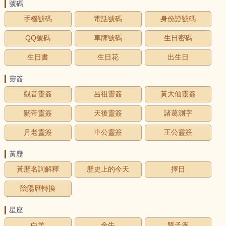
號碼
手機號碼
電話號碼
身份證號碼
QQ號碼
車牌號碼
生日密碼
生日書
生日花
出生日
靈簽
觀音靈簽
呂祖靈簽
黃大仙靈簽
關帝靈簽
天後靈簽
諸葛測字
月老靈簽
車公靈簽
王公靈簽
黃歷
黃歷名詞解釋
歷史上的今天
擇日
陰陽曆轉換
星座
白羊
金牛
雙子座