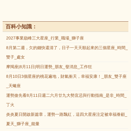
百科小知識：
2027事業巔峰三大星座_行業_職場_獅子座
8月第二週，欠的錢快還清了，日子一天天順起來的三個星座_時間_
雙子_處女
摩羯座|8月11日|明日運勢_朋友_發消息_工作狂
8月10日3個星座的桃花遍地，財氣衝天，幸福安康！_朋友_雙子座
_天蠍座
運勢搶先看8月11日週二六月廿九大勢宜忌與行動指南_是非_時間_
丁火
炎炎夏日開啟新篇章，運勢一路飄紅，這四大星座注定被幸福眷顧_
夏天_獅子座_能量